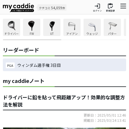
login
inventory
54,059
クチコミ
件
ログイン
新規登録
ドライバー
FW
UT
アイアン
ウェッジ
パター
リーダーボード
ウィンダム選手権 3日目
PGA
my caddieノート
ドライバーに鉛を貼って飛距離アップ！効果的な調整方
法を解説
更新日：2025/05/01 12:46
掲載日：2025/03/24 13:41