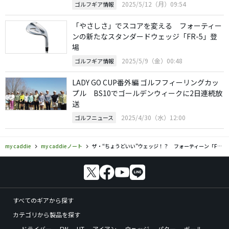
2025/5/12（月）09:54
ゴルフギア情報
「やさしさ」でスコアを変える フォーティー
ンの新たなスタンダードウェッジ「FR-5」登
場
2025/5/9（金）00:48
ゴルフギア情報
LADY GO CUP番外編 ゴルフフィーリングカッ
プル BS10でゴールデンウィークに2日連続放
送
2025/4/30（水）12:00
ゴルフニュース
my caddie
my caddieノート
ザ・“ちょうどいい”ウェッジ！？ フォーティーン「FR-5」をHC10のアマチュアとプロが試打してみた【前編】
すべてのギアから探す
カテゴリから製品を探す
ドライバー
FW
UT
アイアン
ウェッジ
パター
ボール