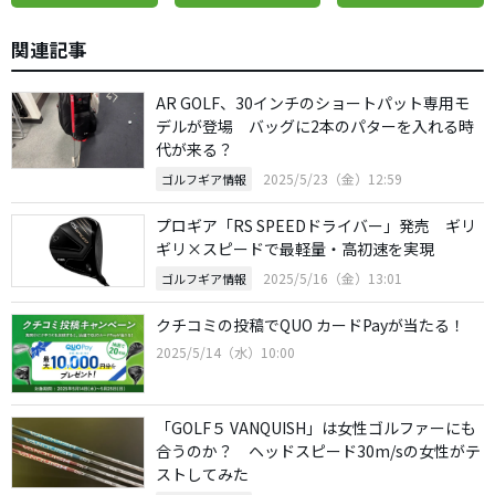
関連記事
AR GOLF、30インチのショートパット専用モ
デルが登場 バッグに2本のパターを入れる時
代が来る？
2025/5/23（金）12:59
ゴルフギア情報
プロギア「RS SPEEDドライバー」発売 ギリ
ギリ×スピードで最軽量・高初速を実現
2025/5/16（金）13:01
ゴルフギア情報
クチコミの投稿でQUO カードPayが当たる！
2025/5/14（水）10:00
「GOLF５ VANQUISH」は女性ゴルファーにも
合うのか？ ヘッドスピード30m/sの女性がテ
ストしてみた