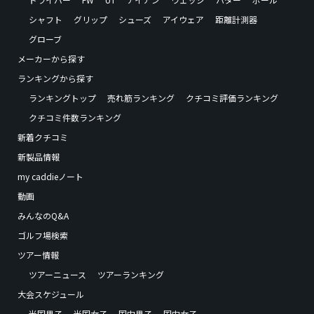
シャフト
グリップ
シューズ
アイウェア
距離計測器
グローブ
メーカーから探す
ランキングから探す
ランキングトップ
売れ筋ランキング
クチコミ評価ランキング
クチコミ件数ランキング
新着クチコミ
新製品情報
my caddieノート
動画
みんなのQ&A
ゴルフ場検索
ツアー情報
ツアーニュース
ツアーランキング
大会スケジュール
米国男子
米国女子
国内男子
国内女子