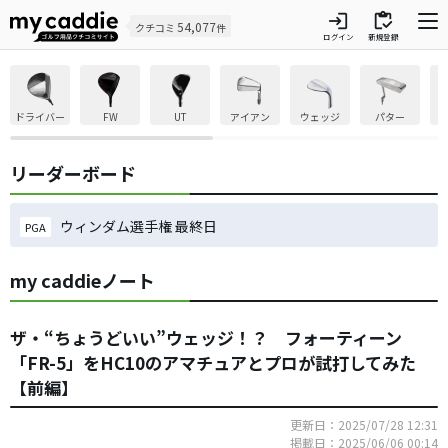
login
inventory
54,077
クチコミ
件
ログイン
新規登録
ドライバー
FW
UT
アイアン
ウェッジ
パター
リーダーボード
ウィンダム選手権 最終日
PGA
my caddieノート
ザ・“ちょうどいい”ウェッジ！？ フォーティーン
「FR-5」をHC10のアマチュアとプロが試打してみた
【前編】
更新日：2025/07/28 12:31
掲載日：2025/06/06 00:14