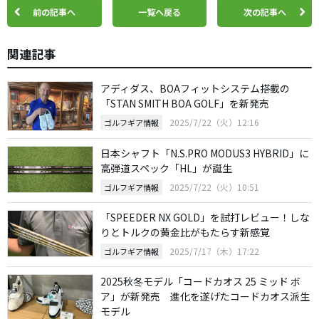
前の記事へ
一覧へ戻る
次の記事へ
関連記事
アディダス、BOAフィットシステム搭載の
「STAN SMITH BOA GOLF」を新発売
2025/7/22（火）12:16
ゴルフギア情報
日本シャフト「N.S.PRO MODUS3 HYBRID」に
高弾道スペック「HL」が誕生
2025/7/22（火）10:51
ゴルフギア情報
「SPEEDER NX GOLD」を試打レビュー！しな
りとトルクの黄金比がもたらす新感覚
2025/7/17（木）17:22
ゴルフギア情報
2025秋冬モデル「コードカオス 25 ミッド ボ
ア」が新発売 進化を遂げたコードカオス派生
モデル