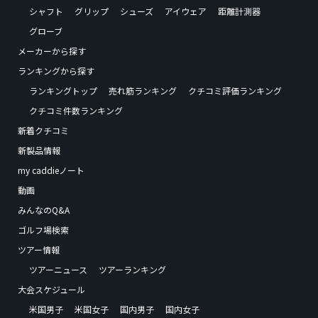
シャフト
グリップ
シューズ
アイウェア
距離計測器
グローブ
メーカーから探す
ランキングから探す
ランキングトップ
売れ筋ランキング
クチコミ評価ランキング
クチコミ件数ランキング
新着クチコミ
新製品情報
my caddieノート
動画
みんなのQ&A
ゴルフ場検索
ツアー情報
ツアーニュース
ツアーランキング
大会スケジュール
米国男子
米国女子
国内男子
国内女子