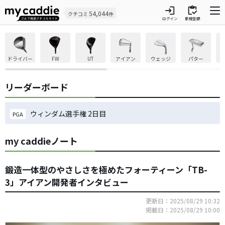
login
inventory
54,044
クチコミ
件
ログイン
新規登録
ドライバー
FW
UT
アイアン
ウェッジ
パター
リーダーボード
ウィンダム選手権 2日目
PGA
my caddieノート
鍛造一体型のやさしさを極めたフォーティーン「TB-
3」アイアン開発者インタビュー
更新日：2025/08/29 10:32
掲載日：2025/08/29 10:00