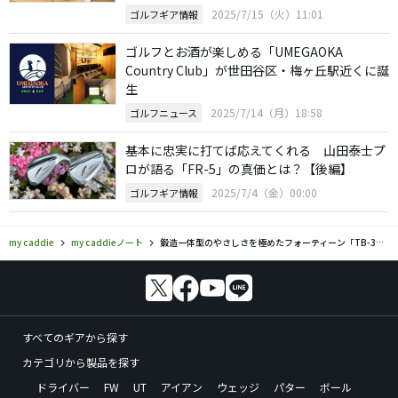
2025/7/15（火）11:01
ゴルフギア情報
ゴルフとお酒が楽しめる「UMEGAOKA
Country Club」が世田谷区・梅ヶ丘駅近くに誕
生
2025/7/14（月）18:58
ゴルフニュース
基本に忠実に打てば応えてくれる 山田泰士プ
ロが語る「FR-5」の真価とは？【後編】
2025/7/4（金）00:00
ゴルフギア情報
my caddie
my caddieノート
鍛造一体型のやさしさを極めたフォーティーン「TB-3」アイアン開発者インタビュー
すべてのギアから探す
カテゴリから製品を探す
ドライバー
FW
UT
アイアン
ウェッジ
パター
ボール