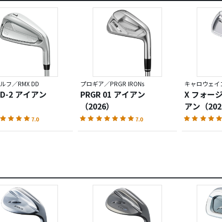
いシャフトに組んでいますが、やや柔らかめのシャフトとの相
えず4点付けたが、勿体ない出来のアイアンだと感じましたね。
うに思います、純正で105なのはそういったことなんでしょうね
満足。
ヒット、すくい打ち等、クラブが教えてくれることがはっきり
をしてもとりあえず、玉は前に出るスコアを救ってくれるアイ
ルフ／RMX DD
プロギア／PRGR IRONs
キャロウェイゴ
DD-2 アイアン
PRGR 01 アイアン
X フォー
は100％主観ですので、参考までの意見としてください。
（2026）
アン（202
7.0
7.0