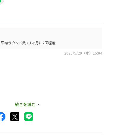
平均ラウンド数：1ヶ月に2回程度
2020/5/20（水）15:04
ことも原因かと思い
続きを読む
ライ角-１でオーダ
ュラシーとしては個