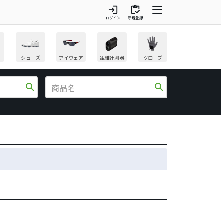
login
inventory
ログイン
新規登録
シューズ
アイウェア
距離計測器
グローブ
search
search