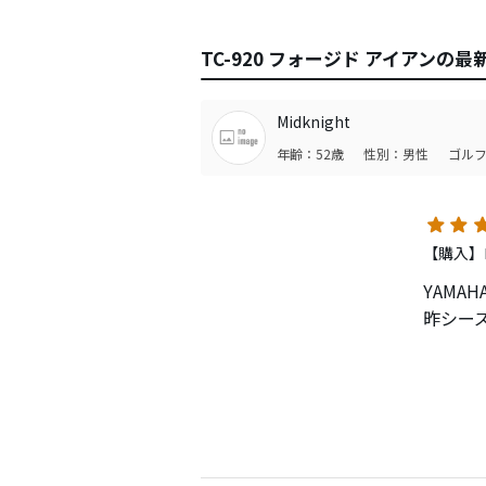
TC-920 フォージド アイアンの
Midknight
年齢：52歳
性別：男性
ゴルフ
【購入】
YAMA
昨シー
一昨年
つき、
フィー
ー
結果は