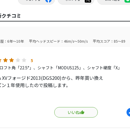
最新クチコミ
歴：6年～10年
平均ヘッドスピード：46m/s～50m/s
平均スコア：85～89
5
ロフト角「22.5°」、シャフト「MODUS125」、シャフト硬度「X」
HA XVフォージド2013(DGS200)から、昨年買い換え
ズン１年使用したので投稿します。
ころチーピンを発症、使用頻度の多いアイアンが捕まりやすい
短重のXVの買い替えを検討。
いいね
リング重視で試打したところMODUS105では軽く、１２５Xを
まっすぐの弾道になり、多少左右にふれますがアイアンのアキ