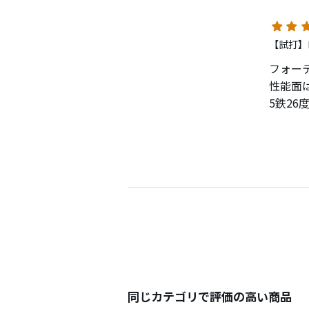
グリッ
芯（＝
シャフ
このお
【試打】ロ
え、ヘ
飛距離
でボー
フォー
私のス
ロフト
性能面
トゥ側
程度軽
5鉄2
ショー
ば、標
再度ロ
製品と
組替の
番手毎
番手間
ャッタ
のかな
が良か
オート
MPの
やすい
中級者
苦言を
うなリ
性能だ
カッコ
正直、
イマイ
バック
同一メ
るのも
同じカテゴリで評価の高い商品