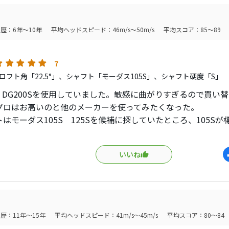
ベルが上がったと思えるほどでした。
ットにも強く、多少損ねても距離は出ませんが玉は前にでます
歴：6年～10年
平均ヘッドスピード：46m/s～50m/s
平均スコア：85～89
に平均スコアが５〜８向上しました。
ストークの番手別重心設計は体感できません、しかしながら
7
FWのチーピンも目論見どうりに解消していますので、主軸とな
ロフト角「22.5°」、シャフト「モーダス105S」、シャフト硬度「S」
イングへの全体影響効果が図れたのではと感じています。
4 DG200Sを使用していました。敏感に曲がりすぎるので買い
プロはお高いのと他のメーカーを使ってみたくなった。
Xでの打感はそれほど良くは感じません、もう少し柔らかくあ
はモーダス105S 125Sを候補に探していたところ、105S
ーンが謳う「繋がりを整える“やや長めの重心距離”設計」「番
は階段がちゃんと作れます、飛びすぎません止まります。
が涌いて購入してみました。
程々です、意外とバンスを感じるので深入りしないので逆に抜
いいね
バーが苦手なのですが、チーピンが減ってきたように思い良い
もっともHSによるとは思います。
ます。
めならさらに抜けは悪く感じるのではないでしょう、というか入
7、MP-64と比較になってしまいますが、打感は断然MPです。
ゴルフを覚えたのでこれは仕方が無いですね。
った結果、番手間の差および打感（特に芯ズレ）に違和感が増
歴：11年～15年
平均ヘッドスピード：41m/s～45m/s
平均スコア：80～84
幅が広くなったアイアンなので抜けが悪くも感じましたが、
もいえないのですが＃７、８で真芯を打つ感じがしない、設計