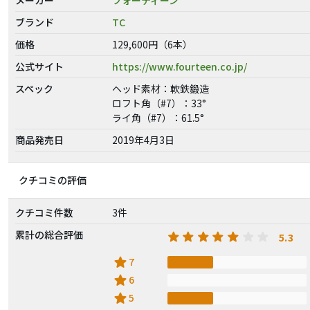
ブランド
TC
価格
129,600円（6本）
公式サイト
https://www.fourteen.co.jp/
スペック
ヘッド素材：軟鉄鍛造
ロフト角（#7）：33°
ライ角（#7）：61.5°
商品発売日
2019年4月3日
クチコミの評価
クチコミ件数
3件
累計の総合評価
5.3
star
7
star
6
star
5