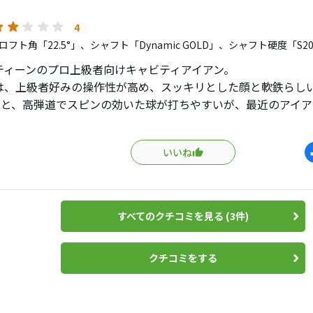
プの角度を変えライ角通りに構えてることで慣れてきました。
飛球の良い芯）の差？に疑問が生じたため組み直しを実施
4
ト先端にコルクと粉が充填されていたため、すべて抜きとり同
陰もあってかシャフトの効果、ロフト角の影響か
フト角「22.5°」、シャフト「Dynamic GOLD」、シャフト硬度「S2
ッド重量は＃８を除いて7〜8ｇ差とまずまずの精度、＃８のみ
は0.5〜１番手弱伸びました。
リングを行い２ｇの減量をして組付け。
ティーンのプロ上級者向けキャビティアイアン。
イングにはバラつきあるのに弾道の高さや方向がそろい易いで
ライもなかなかの精度でした、さすがフォーティーンといえます
は、上級者好みの操作性が高め、スッキリとした顔と軟鉄らし
にミスヒットしても飛距離の落ち込みが非常に少なく
量に仕上がりました。
6度と、高弾道でスピンの効いた球が打ちやすいが、最近のアイ
トアイアンではグリーンに乗っていることもあります。
準より寝ている部類になるかな。
フト、ライ調整を実施し現在使用中です。
しての精度も高くカタログの重量と±2ｇの仕上がりで
いいね
ち打感がはっきりと向上、芯に入っていく確率があがりました。
に重心距離を少しづつ長めにしてあり、長い番手でも振って左
の重量差やスイングバランスも整っています。
ー音的な柔らかい打感ではありませんが、やや弾くパシャリ感、
と。
ったですが上々でしょう。評価４にしていますが3.5〜4程度で
マチックより、自分の力量で捕まえて飛ばせる、フェース面を
打感や操作性を思い出すこともあれど
モデルだと思います。
の私がスコアを出すのには丁度良い難易度アイアンかな思って
すべてのクチコミを見る (3件)
言えば、デザインがカッコいいかといえば、バックのロゴがいま
ーフ+ロゴに、いままでどおりにしていただきたかった。しか
けなら買ってたと思うけど、良くないのはデザインです。
クチコミをする
悪いともいえない。
格好良いアイアンだとは言えない。
チ煮え切らないダサさを感じます。
フェースにデカデカとロゴ。モデル名の数字刻印も大きいし、
ーカのウエッジとのデザイン同調もイマイチですね。
…。