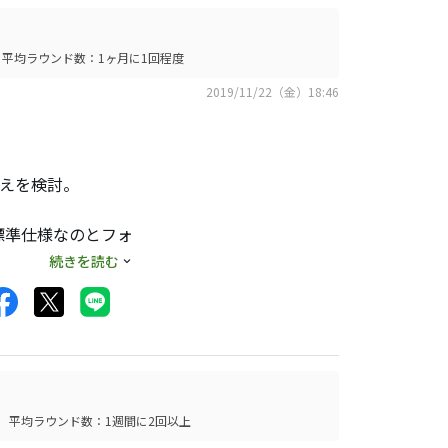
、
平均ラウンド数：1ヶ月に1回程度
2019/11/22（金）18:46
るアイアンの性格に
替えを検討。
ったならばと思いま
が標準仕様なのとフォ
手別精密重心設計」
続きを読む
け感はあまり感じま
影響があるように感
らないと思いま
大。
平均ラウンド数：1週間に2回以上
上狙った芯と打感の