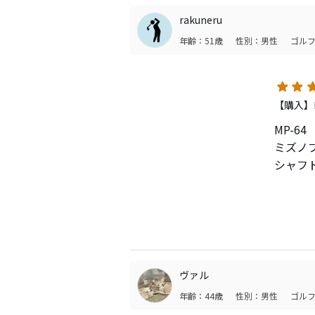
人のレ
rakuneru
ミスヒ
年齢：51歳
性別：男性
ゴルフ
総合的
セール
DR、
【購入】
よるス
MP-6
ミズノ
１２５
シャフト
した。
ーティ
飛距離
に興味
抜けは
ドライ
せん、
じてい
HS遅
す。
MP-3
ヴァル
MPで
１年使
年齢：44歳
性別：男性
ゴルフ
ソール
なんと