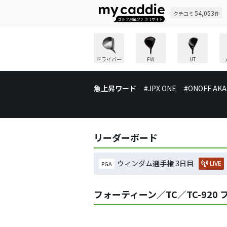
54,053
クチコミ
件
ドライバー
FW
UT
急上昇ワード
#JPX ONE
#ONOFF AKA
リーダーボード
ウィンダム選手権 3日目
LIVE
PGA
フォーティーン／TC／TC-920