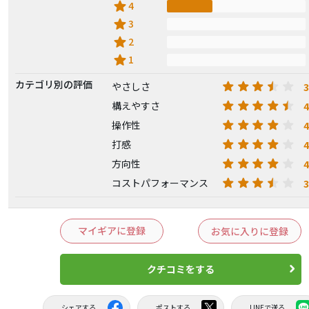
star
4
star
3
star
2
star
1
カテゴリ別の評価
3
やさしさ
4
構えやすさ
4
操作性
4
打感
4
方向性
3
コストパフォーマンス
マイギアに登録
お気に入りに登録
クチコミをする
シェアする
ポストする
LINEで送る