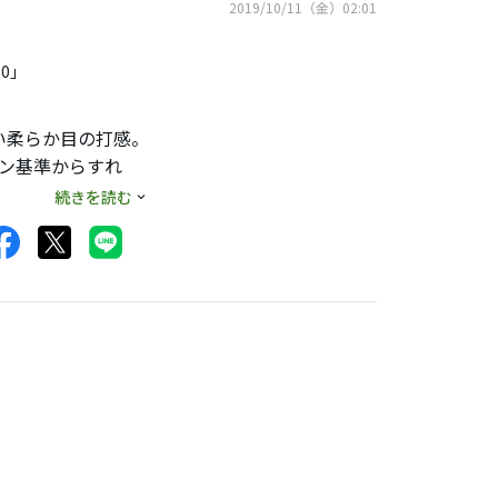
2019/10/11（金）02:01
一シャフトで組替
00」
重量過大でしたの
す。
ね。組上げは3ｇ
い柔らか目の打感。
アン基準からすれ
続きを読む
ミズノやBSのシ
に行きにくくしてる
もちろんXVの方
す。
操作できる人が扱い
います。
いち。DJ４のよ
し、バックに入ると
真ん中が丸く凹んで