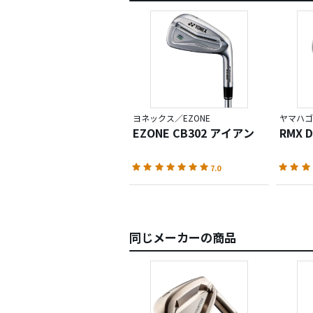
私は硬
とりあ
良いよ
総じて
・ミス
・ミス
ヨネックス／EZONE
ヤマハゴ
EZONE CB302 アイアン
RMX 
本投稿
7.0
同じメーカーの商品