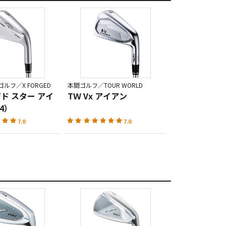
性が
。
わかるアイアン
アン
ルフ／X FORGED
本間ゴルフ／TOUR WORLD
ジド スター アイ
TＷ Vx アイアン
4）
7.0
7.0