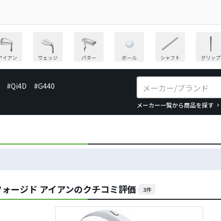
アイアン
ウェッジ
パター
ボール
シャフト
グリップ
#Qi4D
#G440
メーカー一覧から商品を探す
 フォージド アイアンのクチコミ評価
3件