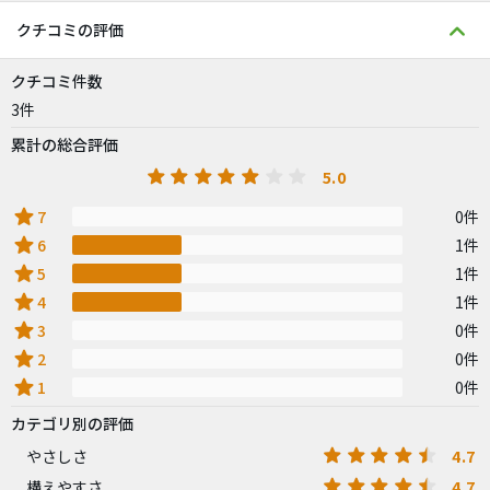
クチコミの評価
クチコミ件数
3件
累計の総合評価
5.0
star
7
0件
star
6
1件
star
5
1件
star
4
1件
star
3
0件
star
2
0件
star
1
0件
カテゴリ別の評価
4.7
やさしさ
4.7
構えやすさ