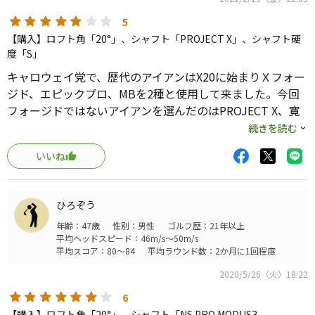
5
【購入】ロフト角「20°」、シャフト「PROJECT X」、シャフト硬
度「S」
キャロウェイ党で、歴代のアイアンはX20に始まりＸフォー
ジド、エピックプロ、MBを2種と使用して来ました。今回
フォージドではないアイアンを選んだのはPROJECT X、寛
容性が欲しかったからです。打感はフォージドやMBが良い
続きを読む
のは当然ですが、どうしてもミスをした時の距離の落ち込
いいね
みや曲がりが顕著なことがスコアを崩しているのではない
かと考えるようになったからです。このアイコンに変えてか
らは、ピンポイントで狙うよりもグリーンセンターを楽に
ひろぞう
狙うようにしたせいかもしれませんが、パーオン率が上が
年齢：47歳
性別：男性
ゴルフ歴：21年以上
り、スコアの波も小さくなりました。
平均ヘッドスピード：46m/s～50m/s
軽く振っても飛ぶことも、ショットの成功率を上げている
平均スコア：80～84
平均ラウンド数：2か月に1回程度
のかもしれません。
2020/5/26（火）18:22
6
【購入】ロフト角「20°」、シャフト「NS PRO MODUS3