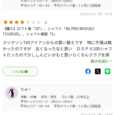
平均ヘッドスピード：46m/s～50m/s
平均スコア：80～84
平均ラウンド数：1ヶ月に2回程度
2022/1/24（月）18:50
4
【購入】ロフト角「20°」、シャフト「NS PRO MODUS3
TOUR105」、シャフト硬度「S」
スリクソン745アイアンからの買い替えです 特に不満は無
かったのですが 古くなったなと思い ＤＳＰＸ100シャフ
トだったので少ししんどいかもと思いらくちんクラブを探
していたら評判がよかったので買い換えました
続きを読む
結論は5番6番はアドバンテージあるけど 7番より下は捕ま
いいね
りすぎる感じがします 打感は悪くないですが所詮ステン
レス 弾くので軟鉄を使っていた人からしたら物足りない
と思います 軟鉄に戻すと思います 安定感は良いと思い
りゅー
ますしカッコも悪くないですが ある程度芯で打てる人は
年齢：49歳
性別：男性
ゴルフ歴：21年以上
微妙だと思います
平均ヘッドスピード：46m/s～50m/s
平均スコア：80～84
平均ラウンド数：1ヶ月に1回程度
2021/2/19（金）22:05