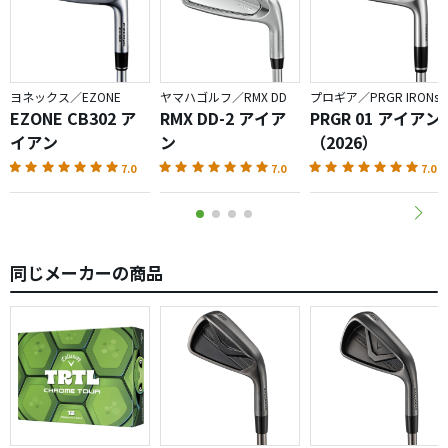
バランスもD2位あるはずですが感じません、これが今のと
ころ改善しないとダメな点ですかね。
1番気になるAI設計のフェースのメリットは、ラウンドして
ヨネックス／EZONE
ヤマハゴルフ／RMX DD
プロギア／PRGR IRONs
いないで分かりません、、、。
EZONE CB302 ア
RMX DD-2 アイア
PRGR 01 アイアン
ラウンドしたらまた報告します。
イアン
ン
（2026）
7.0
7.0
7.0
同じメーカーの商品