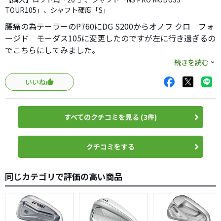
TOUR105」、シャフト硬度「S」
腰痛の為テーラーのP760にDG S200からオノフ クロ フォ
ージド モーダス105に変更したのですが左に行き過ぎるの
でこちらにしてみました。
続きを読む
ゴルフ5 でXフォージド スターと比較する為に試打をした
いいね
結果、マーベリック プロの方が飛び過ぎない感じで、左
にも行かなかったのでこれにしました。
すべてのクチコミを見る (3件)
あまり流通していなかったローグプロと比べれば打感はか
なり改善されてます。
かといって、軟鉄鍛造のクラブとは違いますね。
クチコミをする
弾く感じが少しあります。
飛距離は、ロフトなりだと思います。
同じカテゴリで評価の高い商品
5番でキャリー185〜190ヤードでしたから。
コロナの影響もあり2ヶ月近く練習すらしてなかったのです
が、総重量の割にヘッドが軽く感じます。