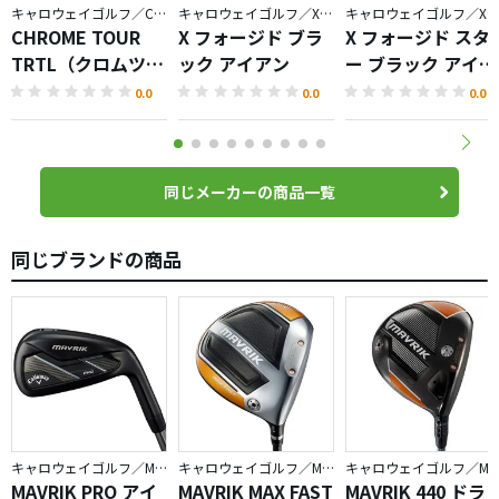
キャロウェイゴルフ／CHROME
キャロウェイゴルフ／X FORGED
キャロウェイゴルフ／X FORGED
CHROME TOUR
X フォージド ブラ
X フォージド スタ
TRTL（クロムツア
ック アイアン
ー ブラック アイア
ータートル）ボー
ン
0.0
0.0
0.0
ル
同じメーカーの商品一覧
同じブランドの商品
キャロウェイゴルフ／MAVRIK
キャロウェイゴルフ／MAVRIK
キャロウェイゴルフ／MAV
MAVRIK PRO アイ
MAVRIK MAX FAST
MAVRIK 440 ドラ