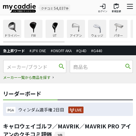
login
inventory
54,037
クチコミ
件
ログイン
新規登録
ドライバー
FW
UT
アイアン
ウェッジ
パター
急上昇ワード
#JPX ONE
#ONOFF AKA
#Qi4D
#G440
search
search
メーカー一覧から商品を探す
リーダーボード
ウィンダム選手権 2日目
LIVE
PGA
キャロウェイゴルフ／MAVRIK／MAVRIK PRO アイ
アンのクチコミ評価
3件