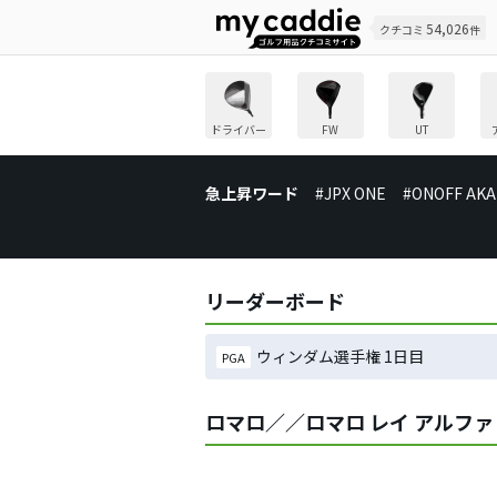
54,026
クチコミ
件
ドライバー
FW
UT
急上昇ワード
#JPX ONE
#ONOFF AKA
リーダーボード
ウィンダム選手権 1日目
PGA
ロマロ／／ロマロ レイ アルフ