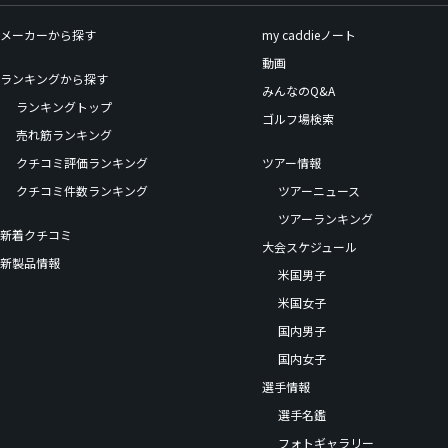
メーカーから探す
my caddieノート
動画
ランキングから探す
みんなのQ&A
ランキングトップ
ゴルフ場検索
売れ筋ランキング
クチコミ評価ランキング
ツアー情報
クチコミ件数ランキング
ツアーニュース
ツアーランキング
新着クチコミ
大会スケジュール
新製品情報
米国男子
米国女子
国内男子
国内女子
選手情報
選手名鑑
フォトギャラリー