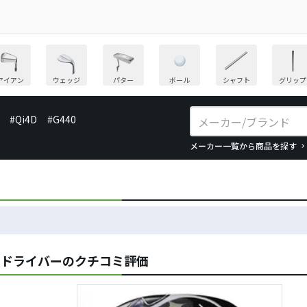
アイアン
ウェッジ
パター
ボール
シャフト
グリップ
#Qi4D
#G440
メーカー一覧から商品を探す
ァ ドライバーのクチコミ評価