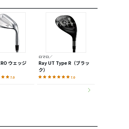
ロマロ／
ロマロ／Ray
ZERO ウェッジ
Ray UT Type R（ブラッ
Ray 455LX 
ク）
バー
7.0
7.0