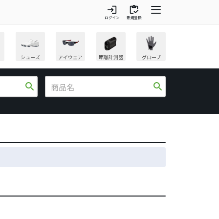
login
inventory
ログイン
新規登録
シューズ
アイウェア
距離計測器
グローブ
search
search