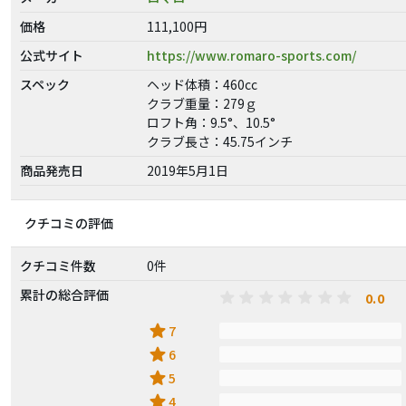
価格
111,100円
公式サイト
https://www.romaro-sports.com/
スペック
ヘッド体積：460cc
クラブ重量：279ｇ
ロフト角：9.5°、10.5°
クラブ長さ：45.75インチ
商品発売日
2019年5月1日
クチコミの評価
クチコミ件数
0件
累計の総合評価
0.0
star
7
star
6
star
5
star
4