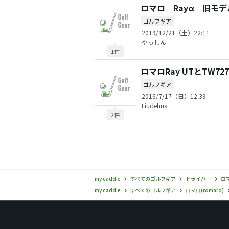
ロマロ Rayα 旧モ
ゴルフギア
2019/12/21（土）22:11
やっしん
1件
ロマロRay UTとTW727
ゴルフギア
2016/7/17（日）12:39
Liudehua
2件
my caddie
すべてのゴルフギア
ドライバー
ロマ
my caddie
すべてのゴルフギア
ロマロ(romaro)