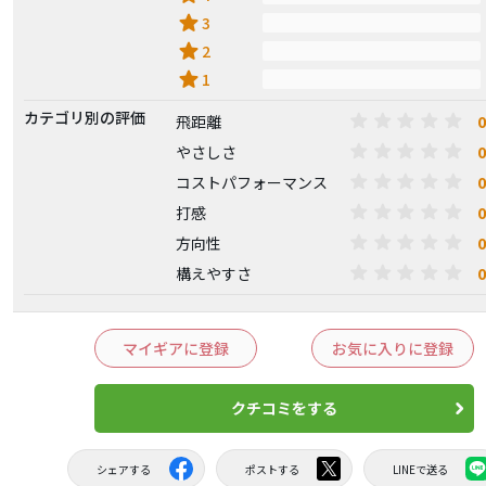
star
3
star
2
star
1
カテゴリ別の評価
0
飛距離
0
やさしさ
0
コストパフォーマンス
0
打感
0
方向性
0
構えやすさ
マイギアに登録
お気に入りに登録
クチコミをする
シェアする
ポストする
LINEで送る