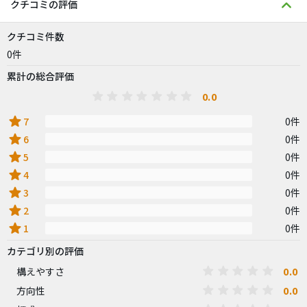
クチコミの評価
クチコミ件数
0件
累計の総合評価
0.0
star
7
0件
star
6
0件
star
5
0件
star
4
0件
star
3
0件
star
2
0件
star
1
0件
カテゴリ別の評価
0.0
構えやすさ
0.0
方向性