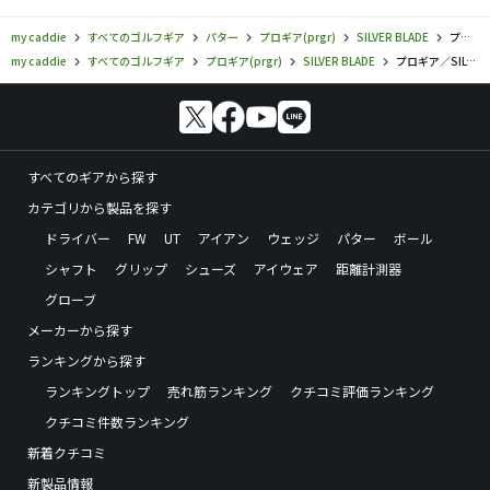
my caddie
すべてのゴルフギア
パター
プロギア(prgr)
SILVER BLADE
プロギア／SILVER BLADE／SB α-02 パターの口コミ評価
my caddie
すべてのゴルフギア
プロギア(prgr)
SILVER BLADE
プロギア／SILVER BLADE／SB α-02 パターの口コミ評価
すべてのギアから探す
カテゴリから製品を探す
ドライバー
FW
UT
アイアン
ウェッジ
パター
ボール
シャフト
グリップ
シューズ
アイウェア
距離計測器
グローブ
メーカーから探す
ランキングから探す
ランキングトップ
売れ筋ランキング
クチコミ評価ランキング
クチコミ件数ランキング
新着クチコミ
新製品情報