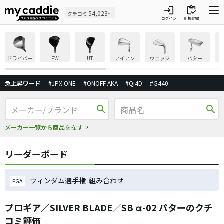
login
inventory
54,023
クチコミ
件
ログイン
新規登録
ドライバー
FW
UT
アイアン
ウェッジ
パター
急上昇ワード
#JPX ONE
#ONOFF AKA
#Qi4D
#G440
search
search
メーカー一覧から商品を探す
リーダーボード
ウィンダム選手権 組み合わせ
PGA
プロギア／SILVER BLADE／SB α-02 パターのクチ
コミ評価