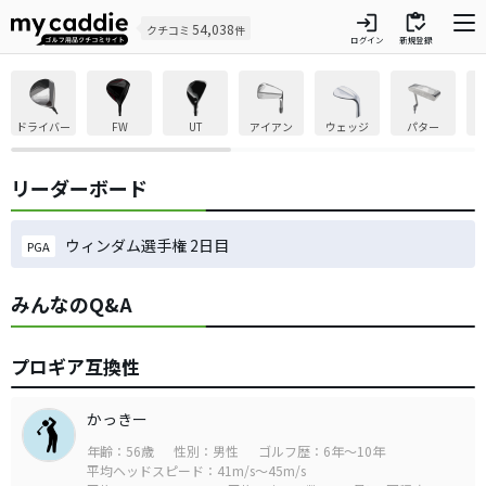
login
inventory
54,038
クチコミ
件
ログイン
新規登録
ドライバー
FW
UT
アイアン
ウェッジ
パター
リーダーボード
ウィンダム選手権 2日目
PGA
みんなのQ&A
プロギア互換性
かっきー
年齢：56歳
性別：男性
ゴルフ歴：6年～10年
平均ヘッドスピード：41m/s～45m/s