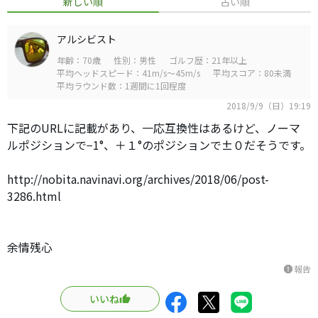
新しい順
古い順
アルシビスト
年齢：70歳
性別：男性
ゴルフ歴：21年以上
平均ヘッドスピード：41m/s～45m/s
平均スコア：80未満
平均ラウンド数：1週間に1回程度
2018/9/9（日）19:19
下記のURLに記載があり、一応互換性はあるけど、ノーマ
ルポジションで−1°、＋１°のポジションで±０だそうです。
http://nobita.navinavi.org/archives/2018/06/post-
3286.html
余情残心
報告
report
いいね