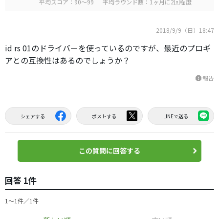
平均スコア：90～99
平均ラウンド数：1ヶ月に2回程度
2018/9/9（日）18:47
id rs 01のドライバーを使っているのですが、最近のプロギ
アとの互換性はあるのでしょうか？
報告
report
シェアする
ポストする
LINEで送る
この質問に回答する
回答 1件
1〜1件／1件