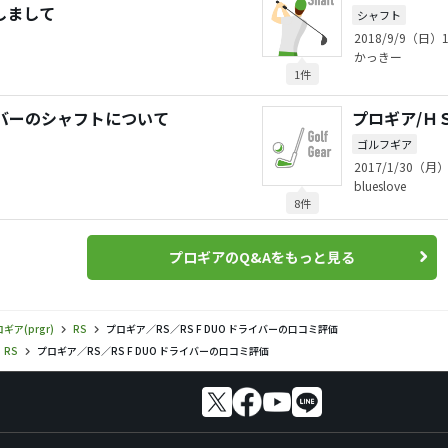
しまして
シャフト
2018/9/9（日）1
かっきー
1件
イバーのシャフトについて
プロギア/Ｈ
ゴルフギア
2017/1/30（月）
blueslove
8件
プロギアのQ&Aをもっと見る
ギア(prgr)
RS
プロギア／RS／RS F DUO ドライバーの口コミ評価
RS
プロギア／RS／RS F DUO ドライバーの口コミ評価