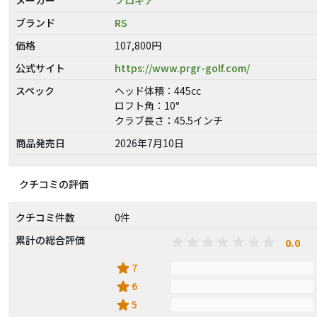
ブランド
RS
価格
107,800円
公式サイト
https://www.prgr-golf.com/
スペック
ヘッド体積：445cc
ロフト角：10°
クラブ長さ：45.5インチ
商品発売日
2026年7月10日
クチコミの評価
クチコミ件数
0件
累計の総合評価
0.0
star
7
star
6
star
5