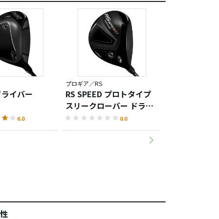
プロギア／RS
プロギア／RS
 ドライバー
RS SPEED プロトタイプ
RS MAX プ
スリークローバー ドライ
ンクローバー
バー
6.0
0.0
性