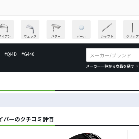
アイアン
ウェッジ
パター
ボール
シャフト
グリップ
#Qi4D
#G440
メーカー一覧から商品を探す
ドライバーのクチコミ評価