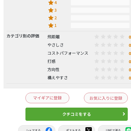
star
4
star
3
star
2
star
1
カテゴリ別の評価
0
飛距離
0
やさしさ
0
コストパフォーマンス
0
打感
0
方向性
0
構えやすさ
マイギアに登録
お気に入りに登録
クチコミをする
シェアする
ポストする
LINEで送る