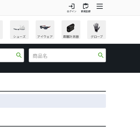
login
inventory
ログイン
新規登録
シューズ
アイウェア
距離計測器
グローブ
search
search