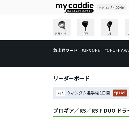
54,024
クチコミ
件
ドライバー
FW
UT
急上昇ワード
#JPX ONE
#ONOFF AKA
リーダーボード
ウィンダム選手権 1日目
LIVE
PGA
プロギア／RS／RS F DUO 