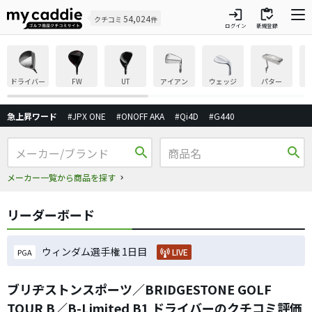
login
inventory
54,024
クチコミ
件
ログイン
新規登録
ドライバー
FW
UT
アイアン
ウェッジ
パター
急上昇ワード
#JPX ONE
#ONOFF AKA
#Qi4D
#G440
search
search
メーカー一覧から商品を探す
リーダーボード
ウィンダム選手権 1日目
LIVE
PGA
ブリヂストンスポーツ／BRIDGESTONE GOLF
TOUR B／B-Limited B1 ドライバーのクチコミ評価