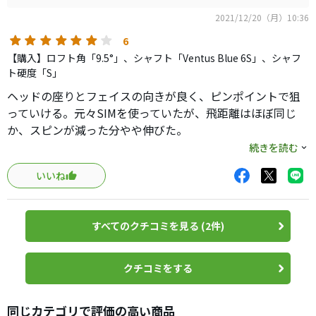
パワーフェードと相性が良いと思います。
2021/12/20（月）10:36
ディアマナPDで叩いたらスゲー飛んだ。
6
左に出してフェードですがローヘッドスピーダーではキャ
【購入】ロフト角「9.5°」、シャフト「Ventus Blue 6S」、シャフ
リー200が精一杯。
ト硬度「S」
ヘッドの座りとフェイスの向きが良く、ピンポイントで狙
曲げやすいので操作性は高め。
っていける。元々SIMを使っていたが、飛距離はほぼ同じ
打感は流石ブリヂストン。
か、スピンが減った分やや伸びた。
メーカーはフェードバイアスを謳っているが、むしろヘッ
続きを読む
スピーダーNX
ドの返りが良いのでそこそこ捕まる。捕まらないシャフト
ツアーAD GT
いいね
を入れて叩くとロースピンの中弾道でぶっ飛ぶ。デザイン
ディアマナTB
も外ブラのようなオモチャ感がなく、黒一色でカッコよく
所有感も満たされる。
この辺りの素直で捕まるシャフトなら左に行かないので飛
すべてのクチコミを見る (2件)
テーラーのミニドライバーのような降り抜きの良さもあ
ばせそう。
り、大型ヘッドで右プッシュに悩む人にもおすすめ。
巷で言われている程難しいヘッドではない。メーカーの人
クチコミをする
曰く出してる個数が少なくかなりの品薄になっているそう
なので、手に入りにくさがマイナス。
同じカテゴリで評価の高い商品