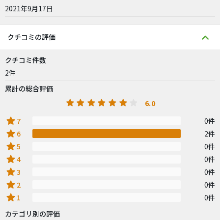
2021年9月17日
クチコミの評価
クチコミ件数
2件
累計の総合評価
6.0
star
7
0件
star
6
2件
star
5
0件
star
4
0件
star
3
0件
star
2
0件
star
1
0件
カテゴリ別の評価