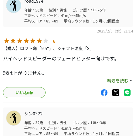
road1974
年齢：50歳
性別：男性
ゴルフ歴：4年～5年
平均ヘッドスピード：41m/s～45m/s
平均スコア：85～89
平均ラウンド数：1ヶ月に2回程度
2025/2/5（水）21:14
6
【購入】ロフト角「9.5°」、シャフト硬度「S」
ハイヘッドスピーダーのフェードヒッター向けです。
球は上がりません。
続きを読む
上から入れてフェードボールを打つと上がります。
いいね
ヘッドスピード45以上無いと厳しいかも。
初速は速い
シン0322
捕まらない
年齢：32歳
性別：男性
ゴルフ歴：1年～3年
上がらない
平均ヘッドスピード：41m/s～45m/s
平均スコア：85～89
平均ラウンド数：1ヶ月に1回程度