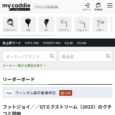
login
inventory
54,064
クチコミ
件
ログイン
新規登録
ドライバー
FW
UT
アイアン
ウェッジ
パター
急上昇ワード
#JPX ONE
#ONOFF AKA
#Qi4D
#G440
search
search
メーカー一覧から商品を探す
リーダーボード
ウィンダム選手権 最終日
LIVE
PGA
フットジョイ／／GTエクストリーム（2023）のクチ
コミ評価