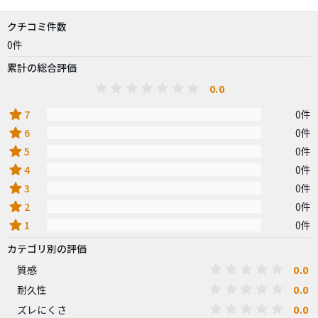
クチコミ件数
0件
累計の総合評価
0.0
star
7
0件
star
6
0件
star
5
0件
star
4
0件
star
3
0件
star
2
0件
star
1
0件
カテゴリ別の評価
0.0
質感
0.0
耐久性
0.0
ズレにくさ