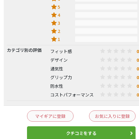
star
5
star
4
star
3
star
2
star
1
カテゴリ別の評価
0
フィット感
0
デザイン
0
通気性
0
グリップ力
0
防水性
0
コストパフォーマンス
マイギアに登録
お気に入りに登録
クチコミをする