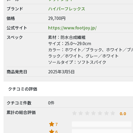
ブランド
ハイパーフレックス
価格
29,700円
公式サイト
https://www.footjoy.jp/
スペック
素材：防水合成繊維
サイズ：25.0～29.0cm
カラー：ホワイト／ブラック、ホワイト／ブ
ラック／ホワイト、グレー／ホワイト
ソールタイプ：ソフトスパイク
商品発売日
2025年3月5日
クチコミの評価
クチコミ件数
0件
累計の総合評価
0.0
star
7
star
6