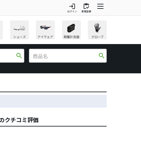
login
inventory
ログイン
新規登録
シューズ
アイウェア
距離計測器
グローブ
search
search
ズのクチコミ評価