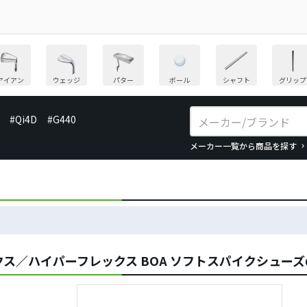
アイアン
ウェッジ
パター
ボール
シャフト
グリップ
#Qi4D
#G440
メーカー一覧から商品を探す
ス／ハイパーフレックス BOA ソフトスパイクシュー