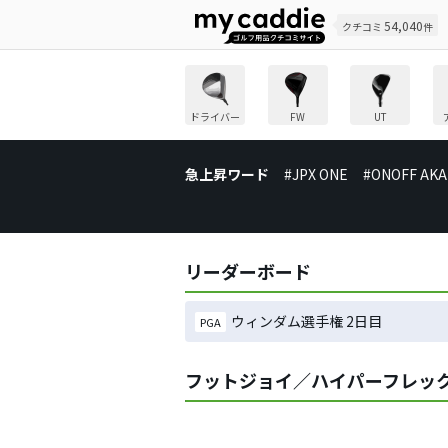
54,040
クチコミ
件
ドライバー
FW
UT
急上昇ワード
#JPX ONE
#ONOFF AKA
リーダーボード
ウィンダム選手権 2日目
PGA
フットジョイ／ハイパーフレック