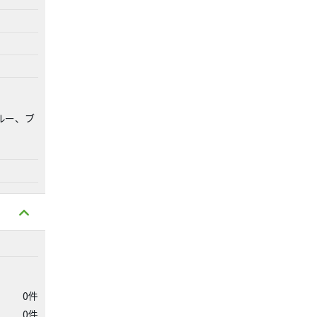
ルー、ブ
0件
0件