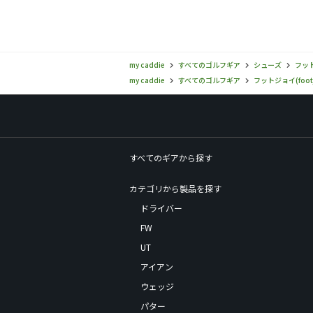
my caddie
すべてのゴルフギア
シューズ
フット
my caddie
すべてのゴルフギア
フットジョイ(footj
すべてのギアから探す
カテゴリから製品を探す
ドライバー
FW
UT
アイアン
ウェッジ
パター