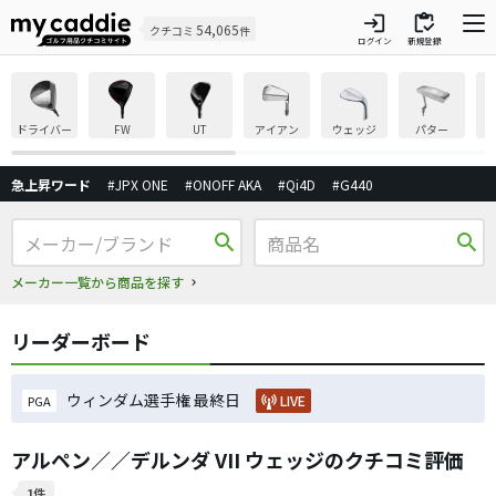
login
inventory
54,065
クチコミ
件
ログイン
新規登録
ドライバー
FW
UT
アイアン
ウェッジ
パター
急上昇ワード
#JPX ONE
#ONOFF AKA
#Qi4D
#G440
search
search
メーカー一覧から商品を探す
リーダーボード
ウィンダム選手権 最終日
LIVE
PGA
アルペン／／デルンダ VII ウェッジのクチコミ評価
1件