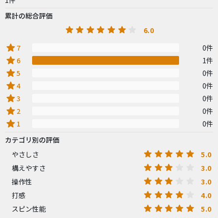
1件
累計の総合評価
6.0
star
7
0件
star
6
1件
star
5
0件
star
4
0件
star
3
0件
star
2
0件
star
1
0件
カテゴリ別の評価
5.0
やさしさ
3.0
構えやすさ
3.0
操作性
4.0
打感
5.0
スピン性能