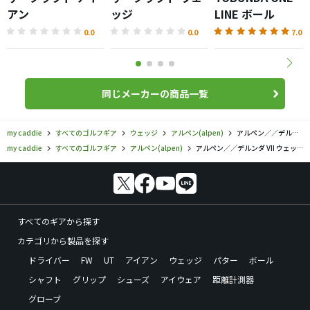
アン
ッジ
LINE ボール
0.0
0.0
7.0
同じメーカーの商品一覧
my caddie
すべてのゴルフギア
ウェッジ
アルペン(alpen)
アルペン／／デルンダ VII ウェッジの口コミ評価
my caddie
すべてのゴルフギア
アルペン(alpen)
アルペン／／デルンダ VII ウェッジの口コミ評価
すべてのギアから探す
カテゴリから製品を探す
ドライバー
FW
UT
アイアン
ウェッジ
パター
ボール
シャフト
グリップ
シューズ
アイウェア
距離計測器
グローブ