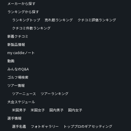
メーカーから探す
ランキングから探す
ランキングトップ
売れ筋ランキング
クチコミ評価ランキング
クチコミ件数ランキング
新着クチコミ
新製品情報
my caddieノート
動画
みんなのQ&A
ゴルフ場検索
ツアー情報
ツアーニュース
ツアーランキング
大会スケジュール
米国男子
米国女子
国内男子
国内女子
選手情報
選手名鑑
フォトギャラリー
トッププロのギアセッティング