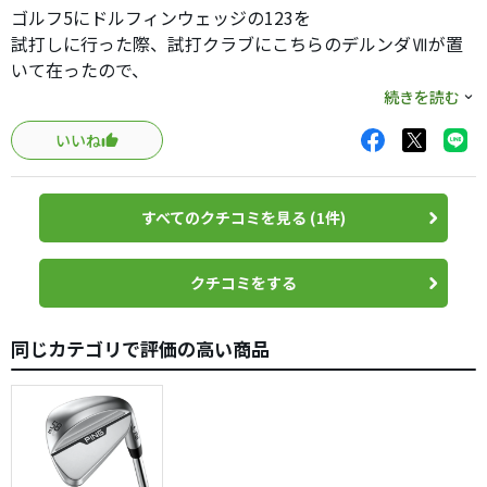
ゴルフ5にドルフィンウェッジの123を
試打しに行った際、試打クラブにこちらのデルンダⅦが置
いて在ったので、
同時に試打しました。
続きを読む
バンカーとアプローチが苦手なので、どんなものか？っと
いいね
思って打ちましたが、
ドルフィンウェッジよりも簡単、しかも抜けが良くて気持
ち良く打てる。
すべてのクチコミを見る (1件)
非力なのでウェッジもカーボンシャフトを使うようにして
ますが、丁度カーボンシャフトの物も有ったので、その場
で衝動買い。値段も１万円以下なので、この簡単さでこの
クチコミをする
値段はお買い得ですね。
６４度も試打しましたが、球の高さがあまり変わらないの
同じカテゴリで評価の高い商品
と、ソールの形状が58度の方が好みなので、５８度を購
入。
ネーミングがキワモノっぽいですが、意外と良いクラブで
すよ。