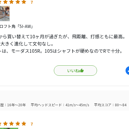
7
ロフト角「5I-AW」
05から買い替えて10ヶ月が過ぎたが、飛距離、打感ともに最高。
から大きく進化して文句なし。
は、モーダス105R。105はシャフトが硬めなのでRで十分。
に性能は変わらないが、デザインチューニングのカラーを採用し
バー！
いいね
歴：16年～20年
平均ヘッドスピード：41m/s～45m/s
平均スコア：80～84
7