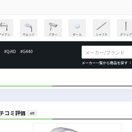
アイアン
ウェッジ
パター
ボール
シャフト
グリップ
#Qi4D
#G440
メーカー一覧から商品を探す
クチコミ評価
4件