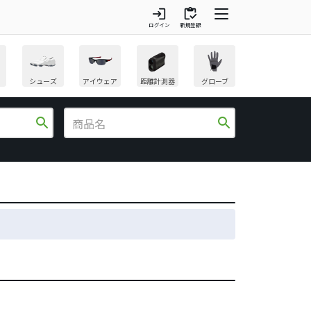
login
inventory
ログイン
新規登録
シューズ
アイウェア
距離計測器
グローブ
search
search