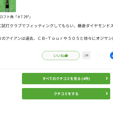
ロフト角「＃7 29°」
に試打クラブでフィッティングしてもらい、藤倉ダイヤモンドス
。
Ｎのアイアンは過去、ＣＢｰＴｏｕｒや５０５と徐々にオジサン
ア向けの７シリーズに手を出すが、昔のモデルに比べてシニア
良い。
いいね
1
件
ＰＩＮＧ ｉ２３０×モーダス１１５ｓからの乗り換えで、理由
とにした為、６番アイアンの距離を７番でまかなうため。
が出るも馬鹿ッ飛びせず、グリーンで止まるアイアンを探し、
すべてのクチコミを見る (4件)
ついた次第です。
クチコミをする
１３ラウンドして、馬鹿ッ飛びは皆無で、思惑通り６番で打っ
てて、ヘッドとシャフト効果で弾道がとても高いのでピタッ！
らしいアイアンでした。シニア向けイメージの７シリーズです