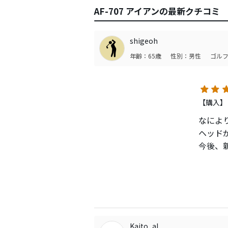
AF-707 アイアンの最新クチコミ
shigeoh
年齢：65歳
性別：男性
ゴルフ
【購入】
なによ
ヘッド
今後、
つもり
Kaito_al