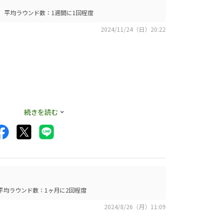
平均ラウンド数：1週間に1回程度
2024/11/24（日）20:22
の良いソール角。
続きを読む
る。何より、シャフ
ラウンドへの貢献度
種仕様決めがクラ
平均ラウンド数：1ヶ月に2回程度
2024/8/26（月）11:09
晴らしい。