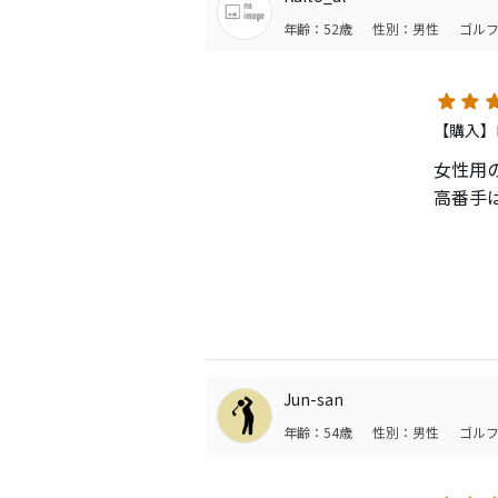
年齢：52歳
性別：男性
ゴルフ
【購入】
女性用の
高番手
優しい
弾道は
トの兼
が急上
ヘッド
Jun-san
ブの良
年齢：54歳
性別：男性
ゴルフ
最後に