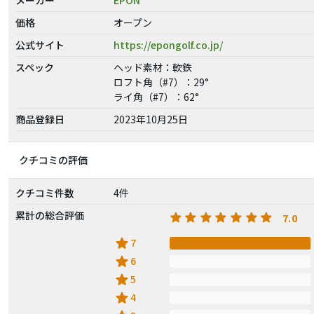
価格
オープン
公式サイト
https://epongolf.co.jp/
スペック
ヘッド素材：軟鉄
ロフト角（#7）：29°
ライ角（#7）：62°
商品登録日
2023年10月25日
クチコミの評価
クチコミ件数
4件
累計の総合評価
7.0
star
7
star
6
star
5
star
4