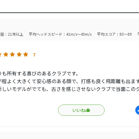
歴：21年以上
平均ヘッドスピード：41m/s～45m/s
平均スコア：85～89
7
りも所有する喜びのあるクラブです。
が程よく大きくて安心感のある顔で、打感も良く飛距離も出ま
新しいモデルがでても、古さを感じさせないクラブで当面この
です。
いいね