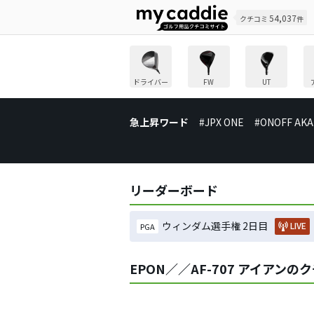
54,037
クチコミ
件
ドライバー
FW
UT
急上昇ワード
#JPX ONE
#ONOFF AKA
リーダーボード
ウィンダム選手権 2日目
LIVE
PGA
EPON／／AF-707 アイアンの