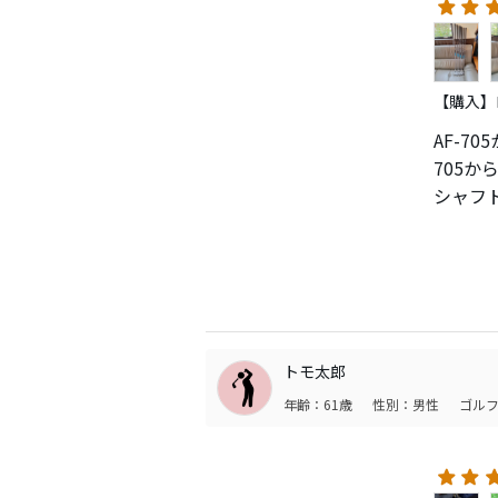
【購入】
AF-7
705
シャフト
ちなみ
円オー
トモ太郎
年齢：61歳
性別：男性
ゴルフ