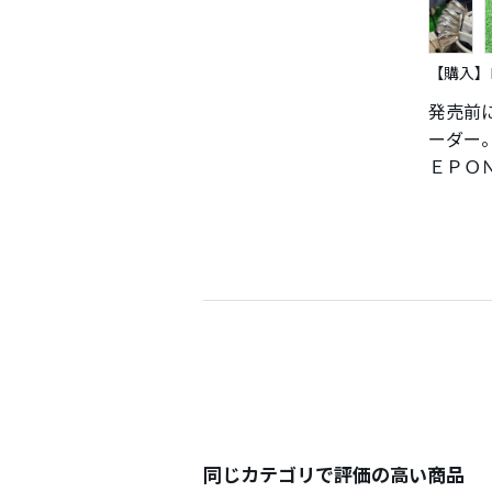
【購入】
発売前
ーダー
ＥＰＯ
にシニ
カッコ
今回は
抜くこ
飛距離
に行き
購入後
番で打
る素晴
同じカテゴリで評価の高い商品