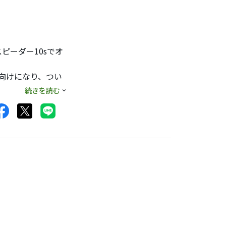
ピーダー10sでオ
向けになり、つい
のイメージはなく、
続きを読む
は１本バックから
久しぶりのＥＰＯＮ
ていたショートを７
とグリーンにとめれ
が、競技会でも通用