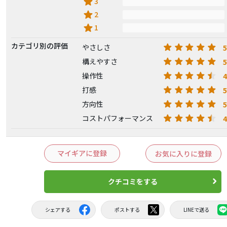
star
3
star
2
star
1
カテゴリ別の評価
5
やさしさ
5
構えやすさ
4
操作性
5
打感
5
方向性
4
コストパフォーマンス
マイギアに登録
お気に入りに登録
クチコミをする
シェアする
ポストする
LINEで送る