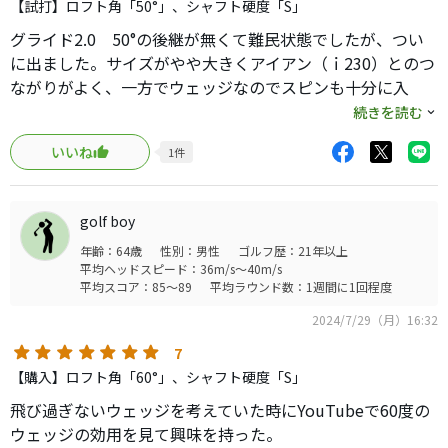
【試打】ロフト角「50°」、シャフト硬度「S」
グライド2.0 50°の後継が無くて難民状態でしたが、つい
に出ました。サイズがやや大きくアイアン（ｉ230）とのつ
ながりがよく、一方でウェッジなのでスピンも十分に入
り、方向、距離ともイメージ通りに飛んでいきます。
続きを読む
ライ角調整（無料）も魅力。即オーダーしました。
いいね
1
件
golf boy
年齢：64歳
性別：男性
ゴルフ歴：21年以上
平均ヘッドスピード：36m/s～40m/s
平均スコア：85～89
平均ラウンド数：1週間に1回程度
2024/7/29（月）16:32
7
【購入】ロフト角「60°」、シャフト硬度「S」
飛び過ぎないウェッジを考えていた時にYouTubeで60度の
ウェッジの効用を見て興味を持った。