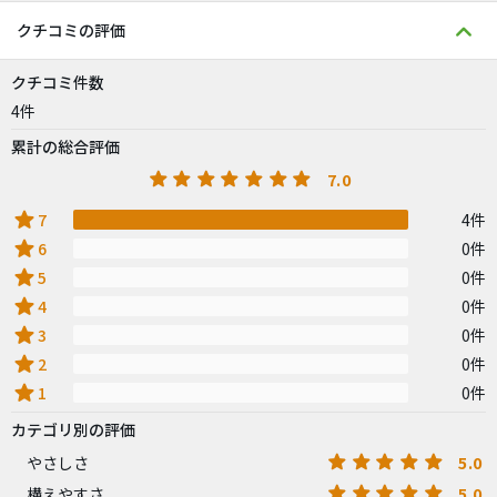
クチコミの評価
クチコミ件数
4件
累計の総合評価
7.0
star
7
4件
star
6
0件
star
5
0件
star
4
0件
star
3
0件
star
2
0件
star
1
0件
カテゴリ別の評価
5.0
やさしさ
5.0
構えやすさ