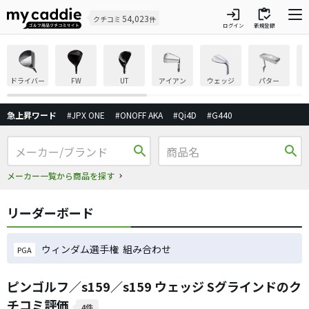
login
inventory
54,023
クチコミ
件
ログイン
新規登録
ドライバー
FW
UT
アイアン
ウェッジ
パター
急上昇ワード
#JPX ONE
#ONOFF AKA
#Qi4D
#G440
search
search
メーカー一覧から商品を探す
リーダーボード
ウィンダム選手権 組み合わせ
PGA
ピンゴルフ／s159／s159 ウェッジ Sグラインドのク
チコミ評価
4件