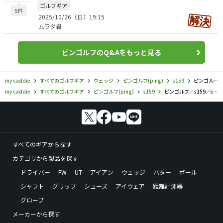
ゴルフギア
5件
2025/10/26（日）19:15
ムラタ君
ピンゴルフのQ&Aをもっと見る
my caddie
すべてのゴルフギア
ウェッジ
ピンゴルフ(ping)
s159
ピンゴルフ／s159／s159 ウェッジ Sグラインドの口コミ評価
my caddie
すべてのゴルフギア
ピンゴルフ(ping)
s159
ピンゴルフ／s159／s159 ウェッジ Sグラインドの口コミ評価
すべてのギアから探す
カテゴリから製品を探す
ドライバー
FW
UT
アイアン
ウェッジ
パター
ボール
シャフト
グリップ
シューズ
アイウェア
距離計測器
グローブ
メーカーから探す