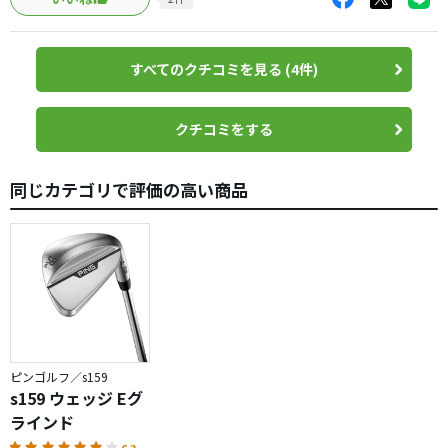
定用途ではなく、様々なライから打つため一番汎用性の高
いスタンダードソールとなる。
実践では想定通りマルチな安定感があり、グリーンニアサ
すべてのクチコミを見る (4件)
イドの低い弾道の寄せ、グリーン奥の最悪な左足下がりの
寄せ、バンカー、ラフからのロブなど一通りこれ1本で可
能。
クチコミをする
特筆すべきはフェース形状で非常に美顔。ソール幅もワイ
ドすぎず、フェースも極めて普通の大きさ、フェース裏面
同じカテゴリで評価の高い商品
に樹脂が入っている様だがそれも見た目からは全く感じさ
せない。
なのに打感がモッチリでスピンが良く効くハイテクウェッ
ジ。
地クラブのメッキレスから移行したが通常は球乗り感が変
わり違和感凄いが、今回は何の違和感もなく移行。
これは長く使えますよ。
ピンゴルフ／s159
s159 ウェッジ Eグ
ラインド
6.3