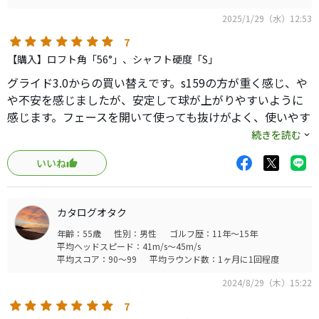
2025/1/29（水）12:53
7
【購入】ロフト角「56°」、シャフト硬度「S」
グライド3.0からの買い替えです。s159の方が重く感じ、や
や不安を感じましたが、安定して球が上がりやすいように
感じます。フェースを開いて使っても抜けがよく、使いやす
いウェッジだと思います。ダフりにくく、チャックリもな
続きを読む
くなり、とてもいいウェッジです。50度も購入考えてます。
いいね
カタログオタク
年齢：55歳
性別：男性
ゴルフ歴：11年～15年
平均ヘッドスピード：41m/s～45m/s
平均スコア：90～99
平均ラウンド数：1ヶ月に1回程度
2024/8/29（木）15:22
7