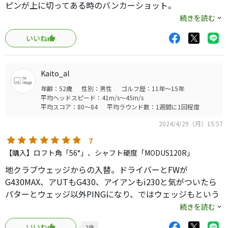
ピンが上に切ってある時のバンカーショット。
ライの悪いところからのアプローチ。
続きを読む
グリーン周りから「突っ込み」たいとき。
いいね
などを想定して購入してみた。
結果：万能ソールは抜けが良く3つの想定をクリアーしてく
れている。
Kaito_al
スピン：とてもよくスピンがかかるのと抜けが良いのでア
年齢：52歳
性別：男性
ゴルフ歴：11年～15年
ゲンストだと思ったよりショートする時がある。
平均ヘッドスピード：41m/s～45m/s
PINGのウェッジは久しぶりだが総合力が高いなあと改めて
平均スコア：80～84
平均ラウンド数：1週間に1回程度
思った。
2024/4/29（月）15:57
7
【購入】ロフト角「56°」、シャフト硬度「MODUS120R」
地クラブウェッジからの入替。ドライバーとFWが
G430MAX、アUTもG430、アイアンもi230と気がついたら
パターとウェッジ以外PINGになり、ではウェッジもという
事で工房で試打。
続きを読む
50ヤード以内は全て56度ウェッジで捌くスタイルなので特
いいね
2
件