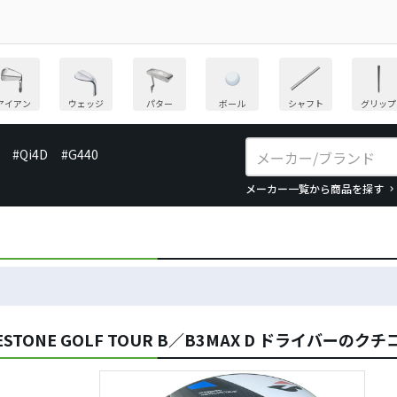
アイアン
ウェッジ
パター
ボール
シャフト
グリップ
#Qi4D
#G440
メーカー一覧から商品を探す
TONE GOLF TOUR B／B3MAX D ドライバーのク