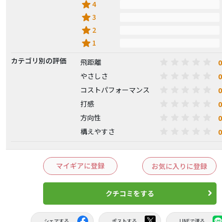
star
4
star
3
star
2
star
1
カテゴリ別の評価
0
飛距離
0
やさしさ
0
コストパフォーマンス
0
打感
0
方向性
0
構えやすさ
マイギアに登録
お気に入りに登録
クチコミをする
シェアする
ポストする
LINEで送る