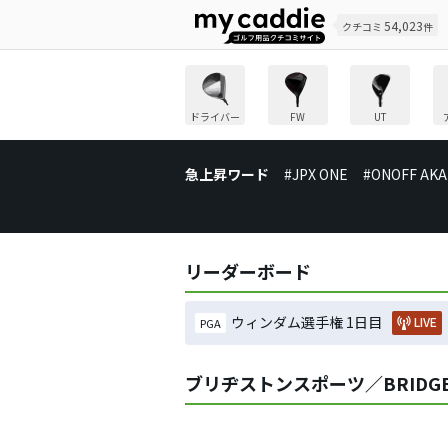
54,023
クチコミ
件
ドライバー
FW
UT
急上昇ワード
#JPX ONE
#ONOFF AKA
リーダーボード
ウィンダム選手権 1日目
LIVE
PGA
ブリヂストンスポーツ／BRIDGES