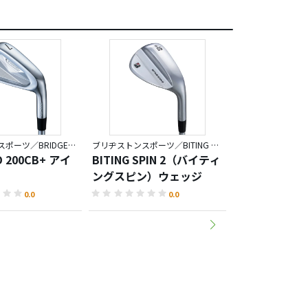
ブリヂストンスポーツ／BRIDGESTONE GOLF TOUR B
ブリヂストンスポーツ／BITING SPIN
D 200CB+ アイ
BITING SPIN 2（バイティ
ZSP-BITER L
ングスピン）ウェッジ
MAGICLAC
シューズ
0.0
0.0