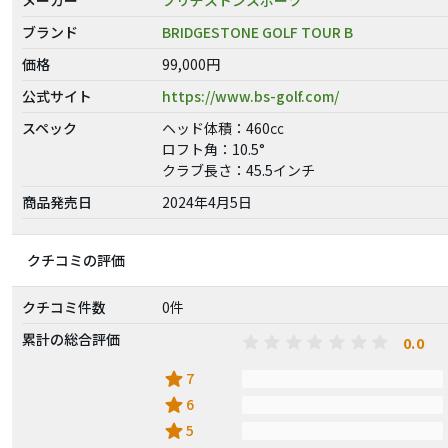
ブランド
BRIDGESTONE GOLF TOUR B
価格
99,000円
公式サイト
https://www.bs-golf.com/
スペック
ヘッド体積：460㏄
ロフト角：10.5°
クラブ長さ：45.5インチ
商品発売日
2024年4月5日
クチコミの評価
クチコミ件数
0件
累計の総合評価
0.0
star
7
star
6
star
5