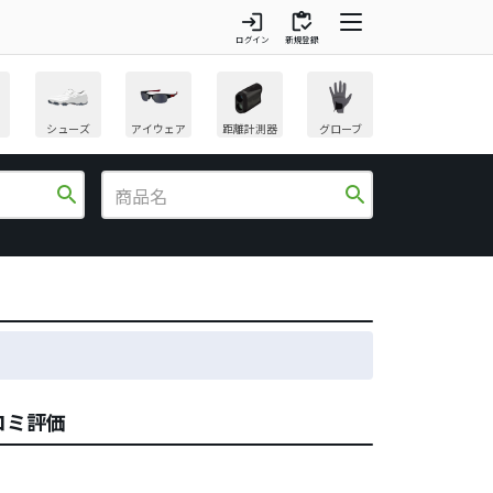
login
inventory
ログイン
新規登録
シューズ
アイウェア
距離計測器
グローブ
search
search
チコミ評価