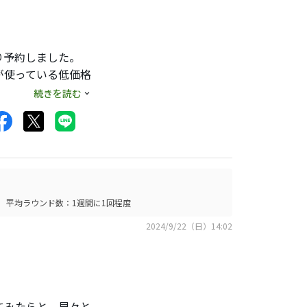
り予約しました。
が使っている低価格
こちらが正確性は高
続きを読む
ーカーですので頑張
平均ラウンド数：1週間に1回程度
2024/9/22（日）14:02
てみたらと、早々と