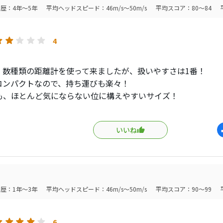
歴：4年～5年
平均ヘッドスピード：46m/s～50m/s
平均スコア：80～84
4
、数種類の距離計を使って来ましたが、扱いやすさは1番！
コンパクトなので、持ち運びも楽々！
も、ほとんど気にならない位に構えやすいサイズ！
キャノン！見やすさはピカイチです！
いいね
撮影・録画機能は必要なのかな？
画質はイマイチだし、そもそも撮影する事なかった。（最初に
）
能を省いて価格を３万円台に抑えた方が良かった気がします。
パフォーマンス以外は文句なしです！
歴：1年～3年
平均ヘッドスピード：46m/s～50m/s
平均スコア：90～99
6