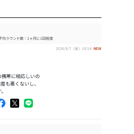
平均ラウンド数：1ヶ月に1回程度
2026/8/7（金）18:54
NEW
の携帯に相応しいの
精度も悪くないし、
す。