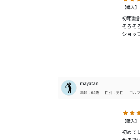
【購入】
初距離
そろそ
ショッ
帯のモ
いと思
操作性
カメラ
ってシ
mayatan
年齢：64歳
性別：男性
ゴルフ
【購入】
初めて
今まで