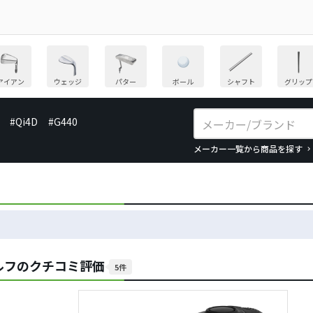
アイアン
ウェッジ
パター
ボール
シャフト
グリップ
#Qi4D
#G440
メーカー一覧から商品を探す
ルフのクチコミ評価
5件