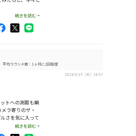
トに付けた専用ケー
続きを読む
ンにピント合わせる
ンを狙う所からはパ
実に効果が出ていま
平均ラウンド数：1ヶ月に2回程度
2024/9/19（木）16:57
や遠目の同伴者のス
ゲットへの測距も瞬
カメラ寄りのザ・
プルさを気に入って
ンダー越しの計測画
続きを読む
距離測定機能をオフ