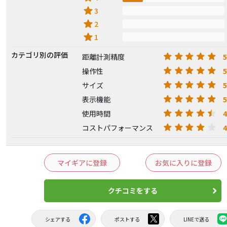
star
3
star
2
star
1
カテゴリ別の評価
5
距離計測精度
5
操作性
5
サイズ
5
表示機能
4
使用時間
4
コストパフォーマンス
マイギアに登録
お気に入りに登録
クチコミをする
シェアする
ポストする
LINEで送る