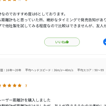
計なのでおすすめ度は6としております。
ろ距離計もと思っていた所、絶妙なタイミングで発売告知があ
プで他社製を試してみる程度なので比較はできませんが、友人
ノと比較するとショートホールでも10y程度差が出る時がある(
われる)。
いいね
は特に不満はないです。
のライバルニコンや新興メーカーが幅を効かせる中、日本のメ
ェアを増やして欲しいですね。
歴：16年～20年
平均ヘッドスピード：36m/s～40m/s
平均スコア：90～99
7
レーザー距離計を購入しました
は腕時計式距離計だけでしたが、友人が良さそうなので予約し