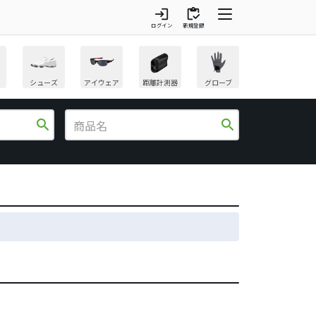
login
inventory
ログイン
新規登録
シューズ
アイウェア
距離計測器
グローブ
search
search