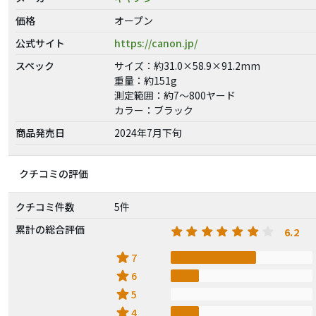
価格
オープン
公式サイト
https://canon.jp/
スペック
サイズ：約31.0×58.9×91.2mm
重量：約151g
測定範囲：約7～800ヤード
カラー：ブラック
商品発売日
2024年7月下旬
クチコミの評価
クチコミ件数
5件
累計の総合評価
6.2
star
7
star
6
star
5
star
4