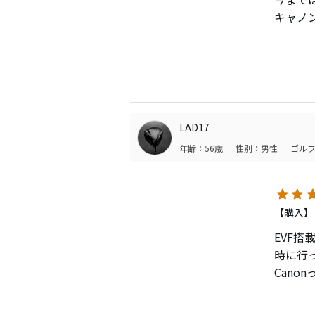
キャノ
なにせ
スから
とあっ
プレー
ワーシ
特に3
LAD17
正確な
年齢：56歳
性別：男性
ゴルフ
す
写真と
イング
もう手
【購入】
EVF
時に行
Can
ますが
角を静