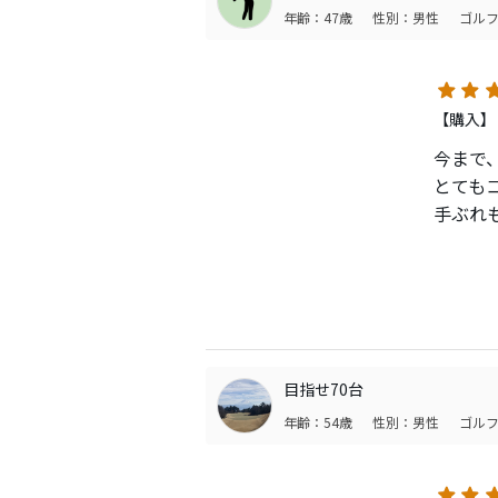
年齢：47歳
性別：男性
ゴルフ
【購入】
今まで
とても
手ぶれ
さすが
ただ、
撮影の
くらい
撮影機
目指せ70台
コスト
年齢：54歳
性別：男性
ゴルフ