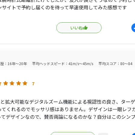
ンサイトで予約し届くのを待って早速使用してみた感想です
初めてなので他社品との比較はできないのですが、パッとベル
取り出し、メインボタンワンプッシュで電源オン、半押しでピ
いいね
という間に直線距離とスロープ距離がでます（当たり前？）
中にバンカーや池、グリーン迄の距離は腕時計式で確認し、ピ
ョットで測ります
0ヤード以内からのアプローチで必ず使っています
距離が分かるので、目測よりも寄せ易くなりスコアアップに確
歴：16年～20年
平均ヘッドスピード：41m/s～45m/s
平均スコア：80～84
動画が同時に撮れる機能もついていて、余裕があるときは風景
を撮って遊べるという優れものです
7
放せない逸品です
搭載と拡大可能なデジタルズーム機能による視認性の良さ、ター
ってくれるのでモッサリ感はありません。デザインは一眼レフ
onってデザインなので、賛否両論になるのかな？自分はこのシン
…。大きさによる手振れの心配も無く、測定地点からのファイ
止画として残すことでラウンドを振り返る事が出来ます。また