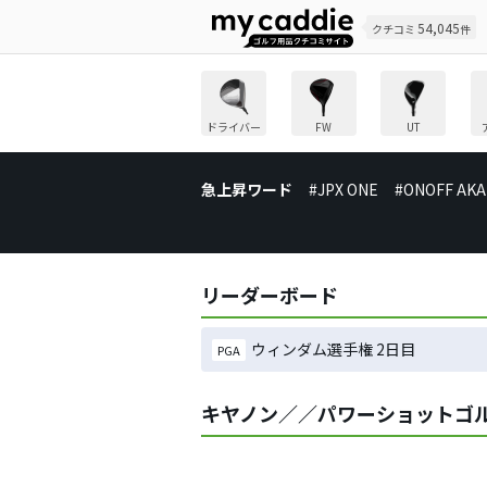
54,045
クチコミ
件
ドライバー
FW
UT
急上昇ワード
#JPX ONE
#ONOFF AKA
リーダーボード
ウィンダム選手権 2日目
PGA
キヤノン／／パワーショットゴ