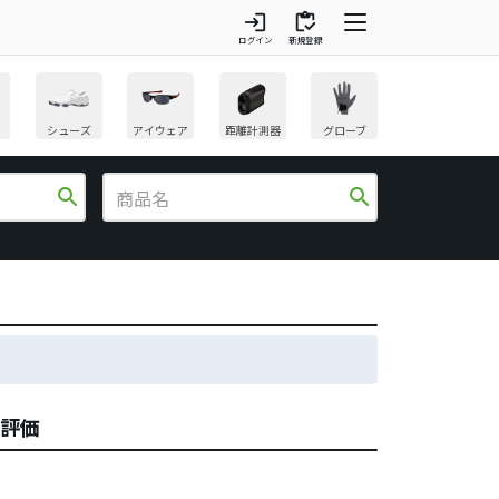
login
inventory
ログイン
新規登録
シューズ
アイウェア
距離計測器
グローブ
search
search
ミ評価