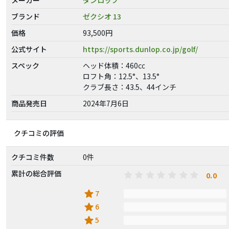
ブランド
ゼクシオ 13
価格
93,500円
公式サイト
https://sports.dunlop.co.jp/golf/
スペック
ヘッド体積：460㏄
ロフト角：12.5°、13.5°
クラブ長さ：43.5、44インチ
商品発売日
2024年7月6日
クチコミの評価
クチコミ件数
0件
累計の総合評価
0.0
star
7
star
6
star
5