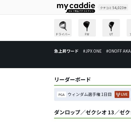
54,023
クチコミ
件
ドライバー
FW
UT
急上昇ワード
#JPX ONE
#ONOFF AKA
リーダーボード
ウィンダム選手権 1日目
LIVE
PGA
ダンロップ／ゼクシオ 13／ゼク