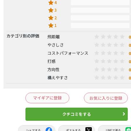
star
4
star
3
star
2
star
1
カテゴリ別の評価
0
飛距離
0
やさしさ
0
コストパフォーマンス
0
打感
0
方向性
0
構えやすさ
マイギアに登録
お気に入りに登録
クチコミをする
シェアする
ポストする
LINEで送る