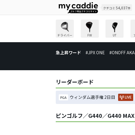
54,037
クチコミ
件
ドライバー
FW
UT
急上昇ワード
#JPX ONE
#ONOFF AKA
リーダーボード
ウィンダム選手権 2日目
LIVE
PGA
ピンゴルフ／G440／G440 M