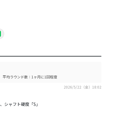
平均ラウンド数：1ヶ月に1回程度
2026/5/22（金）18:02
E」、シャフト硬度「S」