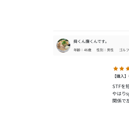
G41
なった
G44
かまり
舜くん廉くんです。
年齢：46歳
性別：男性
ゴルフ
【購入】番
STF
やはりsp
関係で
MAX
12gの