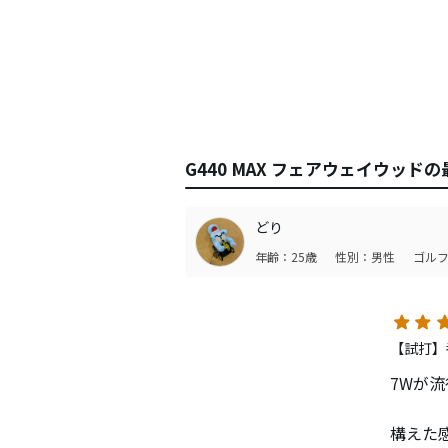
G440 MAX フェアウェイウッド
どり
年齢：25歳
性別：男性
ゴルフ
【試打】番
7Wが
構えた