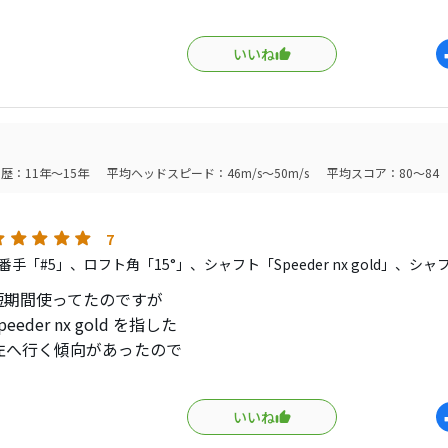
0よりは上下の打点ミスが明らかに減らせている印象ですが、G43
のかは感じ取れずでした。
いいね
0が悪いというよりはG430の完成度が高すぎるという感じです。
が抑えられるように感じたのでそこが差別点でしょうか。
歴：11年～15年
平均ヘッドスピード：46m/s～50m/s
平均スコア：80～84
7
手「#5」、ロフト角「15°」、シャフト「Speeder nx gold」、シ
を短期間使ってたのですが
eeder nx gold を指した
左へ行く傾向があったので
のヘッドに変更しました。
いいね
ウエイトですとD5も出て