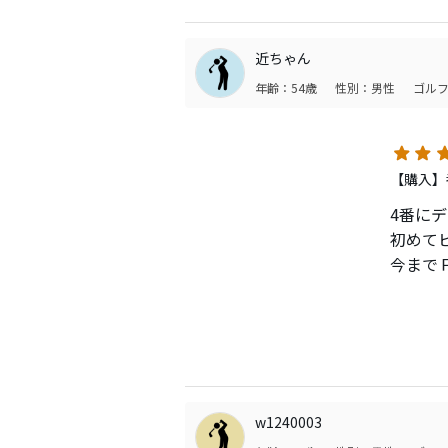
しまっ
変更し
近ちゃん
やはりM
年齢：54歳
性別：男性
ゴルフ
すればよ
【購入】
4番に
初めて
今まで
操作性
価格は
おすす
w1240003