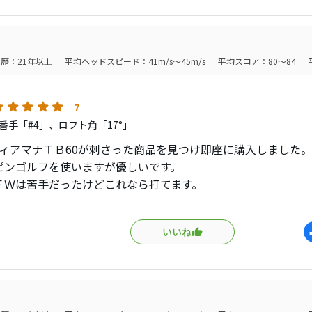
たので純正10gのウエイトに
ました。
AXに最初から
歴：21年以上
平均ヘッドスピード：41m/s～45m/s
平均スコア：80～84
かったです...。
7
番手「#4」、ロフト角「17°」
ディアマナＴＢ60が刺さった商品を見つけ即座に購入しました。
ピンゴルフを使いますが優しいです。
ＦＷは苦手だったけどこれなら打てます。
を私には分かりませんが、上がりやすく、真っ直ぐ飛びます。
高いですが購入して良かったです。
いいね
めです。