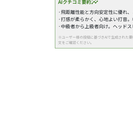
AIクチコミ要約
insights
·飛距離性能と方向安定性に優れ
·打感が柔らかく、心地よい打音
·中級者から上級者向け。ヘッド
※ユーザー様の投稿に基づきAIで生成された
文をご確認ください。