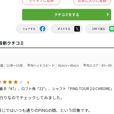
マイギアに登録
お気に入りに登録
クチコミをする
シェアする
ポストする
LINEで送る
の最新クチコミ
歴：11年～15年
平均ヘッドスピード：41m/s～45m/s
平均スコア：85～89
6
手「#7」、ロフト角「21°」、シャフト「PING TOUR 2.0 CHROM
流行りなのでチェックしてみました。
感じではいつも通りのPINGの顔、という印象です。