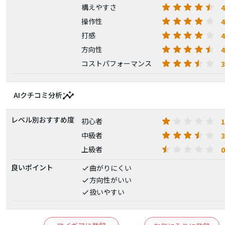
4
構えやすさ
4
操作性
4
打感
4
方向性
3
コストパフォーマンス
insights
AIクチコミ分析
レベル別おすすめ度
1
初心者
3
中級者
0
上級者
良いポイント
曲がりにくい
方向性がいい
扱いやすい