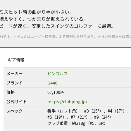
、ミスヒット時の曲がり幅が小さい。
。構えやすく、つかまりが抑えられている。
スピードが速く、安定したスイングのゴルファーに最適。
要約です。クチコミはユーザー様自身による感想や意見であり、当社の見解または商
ギア情報
メーカー
ピンゴルフ
ブランド
G440
価格
67,100円
公式サイト
https://clubping.jp/
スペック
番手（ロフト角）：#3（15°）、#4（17°）、
#5（19°）、#7（21°）、#9（24°）
クラブ重量：約318g（#5、SR）