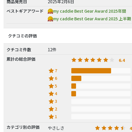
商品発売日
2025年2月6日
ベストギアアワード
my caddie Best Gear Award 2025年間
my caddie Best Gear Award 2025 上半期
クチコミの評価
クチコミ件数
12件
累計の総合評価
6.4
star
7
star
6
star
5
star
4
star
3
star
2
star
1
カテゴリ別の評価
4
やさしさ