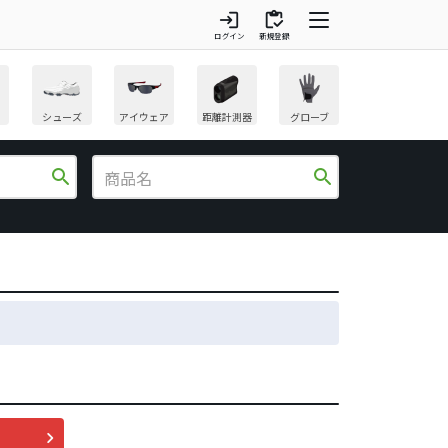
login
inventory
ログイン
新規登録
シューズ
アイウェア
距離計測器
グローブ
search
search