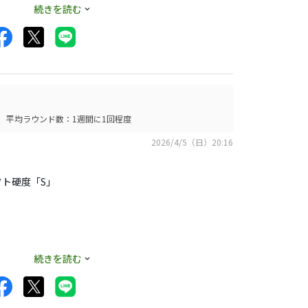
0と比べて何が良く
続きを読む
こっちの方が少しつ
平均ラウンド数：1週間に1回程度
2026/4/5（日）20:16
ャフト硬度「S」
続きを読む