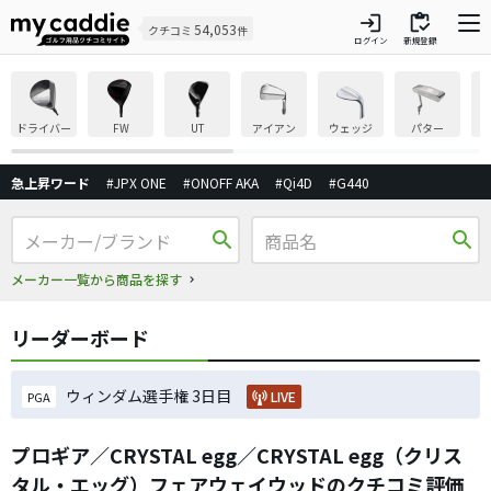
login
inventory
54,053
クチコミ
件
ログイン
新規登録
ドライバー
FW
UT
アイアン
ウェッジ
パター
急上昇ワード
#JPX ONE
#ONOFF AKA
#Qi4D
#G440
search
search
メーカー一覧から商品を探す
リーダーボード
ウィンダム選手権 3日目
LIVE
PGA
プロギア／CRYSTAL egg／CRYSTAL egg（クリス
タル・エッグ）フェアウェイウッドのクチコミ評価