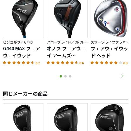
ピンゴルフ／G440
グローブライド／ONOFF AKA
スポーツライフプラネッツ／RODDIO
G440 MAX フェア
オノフ フェアウェ
フェアウェイウッ
ウェイウッド
イ アームズ
ド ヘッド
AKA（2026）
6.7
6.6
6.3
同じメーカーの商品