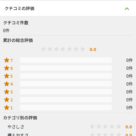
クチコミの評価
クチコミ件数
0件
累計の総合評価
0.0
star
7
0件
star
6
0件
star
5
0件
star
4
0件
star
3
0件
star
2
0件
star
1
0件
カテゴリ別の評価
0.0
やさしさ
0.0
構えやすさ