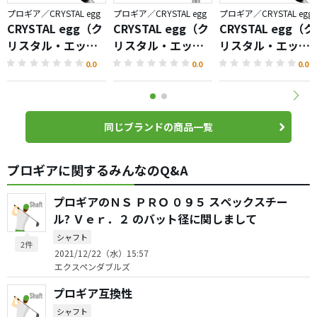
プロギア／CRYSTAL egg
プロギア／CRYSTAL egg
プロギア／CRYSTAL egg
CRYSTAL egg（ク
CRYSTAL egg（ク
CRYSTAL egg（ク
リスタル・エッ
リスタル・エッ
リスタル・エッ
グ）ユーティリテ
グ）アイアン
グ）ドライバー
0.0
0.0
0.0
ィ
同じブランドの商品一覧
プロギアに関するみんなのQ&A
プロギアのＮＳ ＰＲＯ ０９５ スペックスチー
ル? Ｖｅｒ．２ のバット径に関しまして
シャフト
2件
2021/12/22（水）15:57
エクスペンダブルズ
プロギア互換性
シャフト