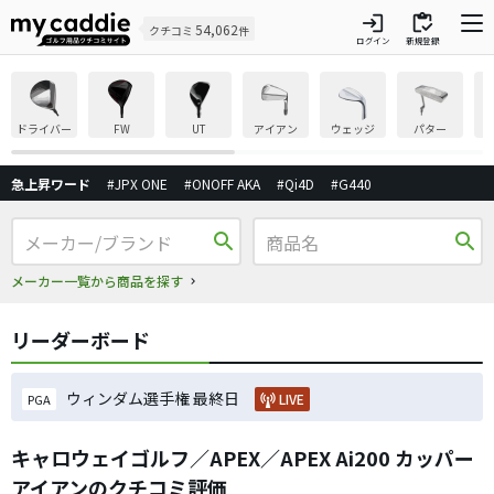
login
inventory
54,062
クチコミ
件
ログイン
新規登録
ドライバー
FW
UT
アイアン
ウェッジ
パター
急上昇ワード
#JPX ONE
#ONOFF AKA
#Qi4D
#G440
search
search
メーカー一覧から商品を探す
リーダーボード
ウィンダム選手権 最終日
LIVE
PGA
キャロウェイゴルフ／APEX／APEX Ai200 カッパー
アイアンのクチコミ評価