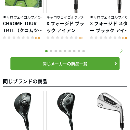
キャロウェイゴルフ／CHROME
キャロウェイゴルフ／X FORGED
キャロウェイゴルフ／X FORGED
CHROME TOUR
X フォージド ブラ
X フォージド スタ
TRTL（クロムツア
ック アイアン
ー ブラック アイア
ータートル）ボー
ン
0.0
0.0
0.0
ル
同じメーカーの商品一覧
同じブランドの商品