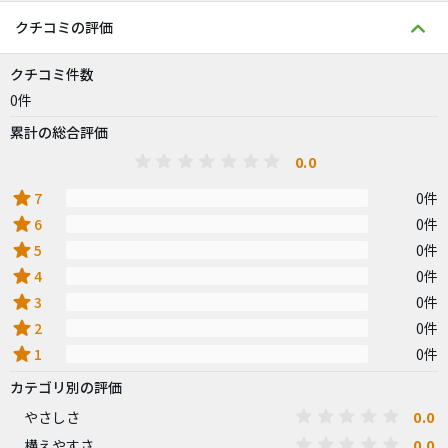
クチコミの評価
クチコミ件数
0件
累計の総合評価
0.0
star
7
0件
star
6
0件
star
5
0件
star
4
0件
star
3
0件
star
2
0件
star
1
0件
カテゴリ別の評価
0.0
やさしさ
0.0
構えやすさ