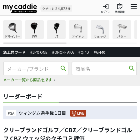
login
inventory
54,023
クチコミ
件
ログイン
新規登録
ドライバー
FW
UT
アイアン
ウェッジ
パター
急上昇ワード
#JPX ONE
#ONOFF AKA
#Qi4D
#G440
search
search
メーカー一覧から商品を探す
リーダーボード
ウィンダム選手権 1日目
LIVE
PGA
クリーブランドゴルフ／CBZ／クリーブランドゴル
フ CBZ ウェッジのクチコミ評価