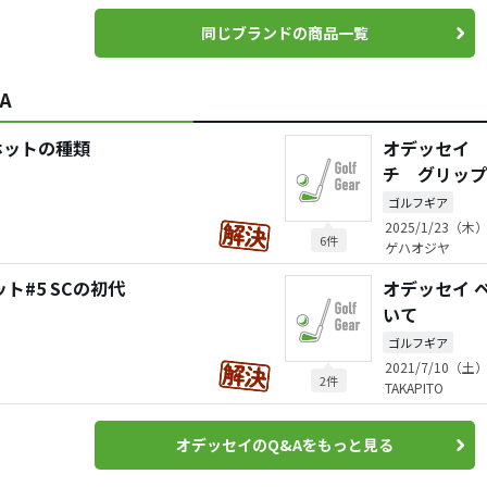
同じブランドの商品一覧
A
ホットの種類
オデッセイ 
チ グリップ
ゴルフギア
2025/1/23（木）
6件
ゲハオジヤ
ト#5 SCの初代
オデッセイ 
いて
ゴルフギア
2021/7/10（土）
2件
TAKAPITO
オデッセイのQ&Aをもっと見る