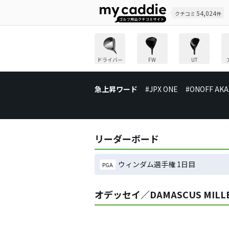
54,024
クチコミ
件
ドライバー
FW
UT
急上昇ワード
#JPX ONE
#ONOFF AKA
リーダーボード
ウィンダム選手権 1日目
PGA
オデッセイ／DAMASCUS MILLE