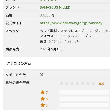
ブランド
DAMASCUS MILLED
価格
88,000円
公式サイト
https://www.callawaygolf.jp/odyssey
スペック
ヘッド素材：ステンレススチール、ダマスカ
マスカスアルミニウムソールプレート
長さ（インチ）：33、34
商品発売日
2026年5月15日
クチコミの評価
クチコミ件数
0件
累計の総合評価
0.0
star
7
star
6
star
5