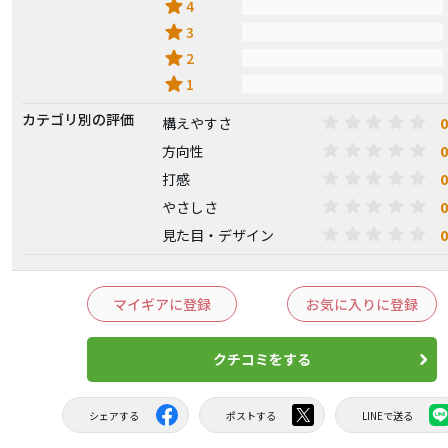
star
4
star
3
star
2
star
1
カテゴリ別の評価
0
構えやすさ
0
方向性
0
打感
0
やさしさ
0
見た目・デザイン
マイギアに登録
お気に入りに登録
クチコミをする
シェアする
ポストする
LINEで送る