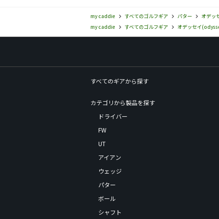
my caddie
すべてのゴルフギア
パター
オデッセイ
my caddie
すべてのゴルフギア
オデッセイ(odysse
すべてのギアから探す
カテゴリから製品を探す
ドライバー
FW
UT
アイアン
ウェッジ
パター
ボール
シャフト