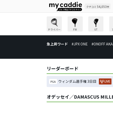
54,053
クチコミ
件
ドライバー
FW
UT
急上昇ワード
#JPX ONE
#ONOFF AKA
リーダーボード
ウィンダム選手権 3日目
LIVE
PGA
オデッセイ／DAMASCUS MILLE