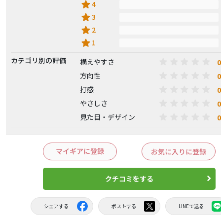
star
4
star
3
star
2
star
1
カテゴリ別の評価
0
構えやすさ
0
方向性
0
打感
0
やさしさ
0
見た目・デザイン
マイギアに登録
お気に入りに登録
クチコミをする
シェアする
ポストする
LINEで送る