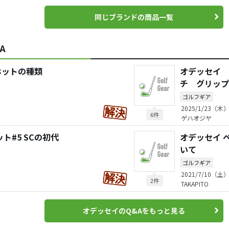
同じブランドの商品一覧
A
ホットの種類
オデッセイ 
チ グリップ
ゴルフギア
2025/1/23（木）
6件
ゲハオジヤ
ト#5 SCの初代
オデッセイ 
いて
ゴルフギア
2021/7/10（土）
2件
TAKAPITO
オデッセイのQ&Aをもっと見る