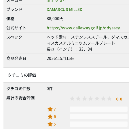
ブランド
DAMASCUS MILLED
価格
88,000円
公式サイト
https://www.callawaygolf.jp/odyssey
スペック
ヘッド素材：ステンレススチール、ダマスカ
マスカスアルミニウムソールプレート
長さ（インチ）：33、34
商品発売日
2026年5月15日
クチコミの評価
クチコミ件数
0件
累計の総合評価
0.0
star
7
star
6
star
5