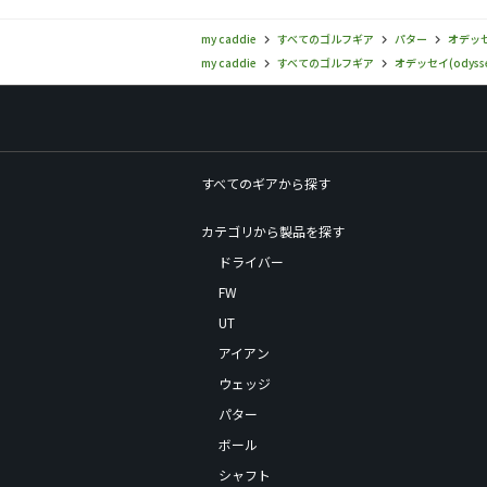
my caddie
すべてのゴルフギア
パター
オデッセイ
my caddie
すべてのゴルフギア
オデッセイ(odysse
すべてのギアから探す
カテゴリから製品を探す
ドライバー
FW
UT
アイアン
ウェッジ
パター
ボール
シャフト