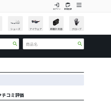
login
inventory
ログイン
新規登録
シューズ
アイウェア
距離計測器
グローブ
search
search
ーのクチコミ評価