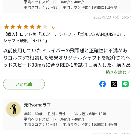
平均ヘッドスピード：36m/s～40m/s
平均スコア：85～89
平均ラウンド数：1週間に1回程度
2025/9/23（火）16:57
6
【購入】ロフト角「10.5°」、シャフト「ゴルフ5 VANQUISHU」、
シャフト硬度「RED-1」
以前使用していたドライバーの飛距離と正確性に不満があ
りゴルフ5で相談した結果オリジナルシャフトを紹介されヘ
ッドスピード38m/sに合うRED-1を試打し購入した。購入品
は試打した時は気にならなかったがアドレス時にかなりの
続きを読む
フックフェースでコースで使用した時も左へのミスが多か
いいね
った。その後ロフトを9.75°に調整した結果方向性、弾道が
自分の理想に近づいた。今のところ飛距離は普通という感
じだがもう少し打ち込めばランの出る弾道が期待される。
元Ryomaラブ
右方向を嫌うプレイヤーはスタンダードのロフト、左方向
年齢：60歳
性別：男性
ゴルフ歴：6年～10年
を嫌うプレイヤーはロフトを-0.75°のポジションが良いと思
平均ヘッドスピード：36m/s～40m/s
う。総合的に易しいドライバーだと思う。
平均スコア：90～99
平均ラウンド数：1週間に1回程度