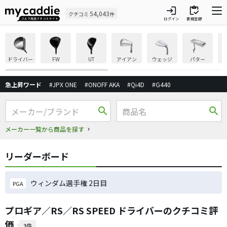
login
inventory
54,043
クチコミ
件
ログイン
新規登録
ドライバー
FW
UT
アイアン
ウェッジ
パター
急上昇ワード
#JPX ONE
#ONOFF AKA
#Qi4D
#G440
search
search
メーカー一覧から商品を探す
リーダーボード
ウィンダム選手権 2日目
PGA
プロギア／RS／RS SPEED ドライバーのクチコミ評
価
3件