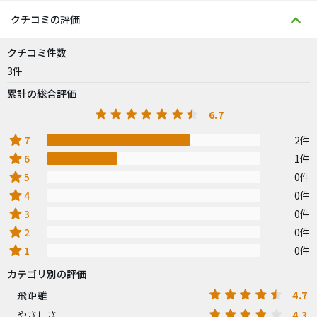
クチコミの評価
クチコミ件数
3件
累計の総合評価
6.7
star
7
2件
star
6
1件
star
5
0件
star
4
0件
star
3
0件
star
2
0件
star
1
0件
カテゴリ別の評価
4.7
飛距離
4.3
やさしさ