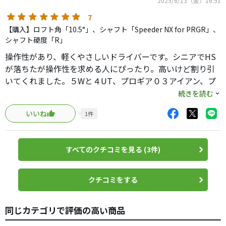
2025/6/13（金）16:51
7
【購入】ロフト角「10.5°」、シャフト「Speeder NX for PRGR」、
シャフト硬度「R」
操作性があり、軽くやさしいドライバーです。シニアでHS
が落ちたが操作性を求める人にぴったり。高いけど割り引
いてくれました。５Wと４UT、プロギア０３アイアン、プ
ロギア０ウエッジとパター以外はプロギアになりました。
続きを読む
いいね
1
件
すべてのクチコミを見る (3件)
クチコミをする
同じカテゴリで評価の高い商品