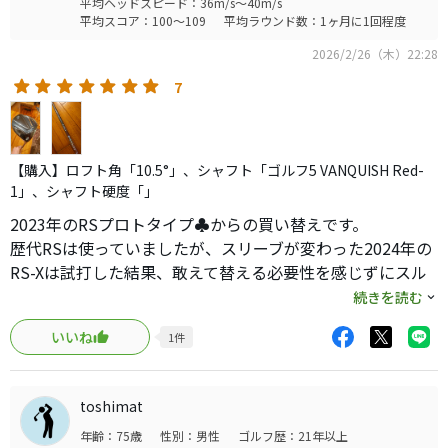
平均ヘッドスピード：36m/s～40m/s
平均スコア：100～109
平均ラウンド数：1ヶ月に1回程度
2026/2/26（木）22:28
7
【購入】ロフト角「10.5°」、シャフト「ゴルフ5 VANQUISH Red-
1」、シャフト硬度「」
2023年のRSプロトタイプ♣からの買い替えです。
歴代RSは使っていましたが、スリーブが変わった2024年の
RS-Xは試打した結果、敢えて替える必要性を感じずにスル
ー。
続きを読む
今回のRS SpeedはLSの後継ですが、飛距離と打感が気に入
いいね
1
件
って購入しました。
シャフトは純正のSRとマミヤのウルトラブラック4SR、そ
してゴルフ5オリジナルのVANQUISH Red-1を調子に合わせ
toshimat
て使い分けてます。
年齢：75歳
性別：男性
ゴルフ歴：21年以上
気持ち良く振れて曲がらない、良いドライバーです。