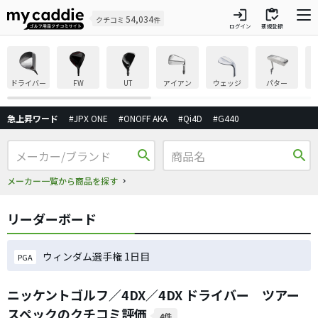
login
inventory
54,034
クチコミ
件
ログイン
新規登録
ドライバー
FW
UT
アイアン
ウェッジ
パター
急上昇ワード
#JPX ONE
#ONOFF AKA
#Qi4D
#G440
search
search
メーカー一覧から商品を探す
リーダーボード
ウィンダム選手権 1日目
PGA
ニッケントゴルフ／4DX／4DX ドライバー ツアー
スペックのクチコミ評価
4件