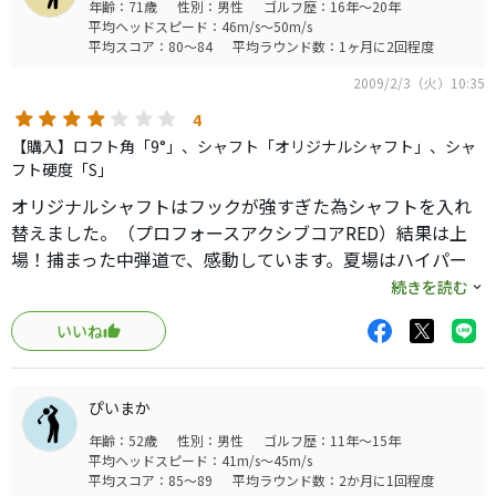
年齢：71歳
性別：男性
ゴルフ歴：16年～20年
平均ヘッドスピード：46m/s～50m/s
平均スコア：80～84
平均ラウンド数：1ヶ月に2回程度
2009/2/3（火）10:35
4
【購入】ロフト角「9°」、シャフト「オリジナルシャフト」、シャ
フト硬度「S」
オリジナルシャフトはフックが強すぎた為シャフトを入れ
替えました。（プロフォースアクシブコアRED）結果は上
場！捕まった中弾道で、感動しています。夏場はハイパー
X9.5MD7を使ってます。冬用に買ったのですが、夏まで使え
続きを読む
そうな勢いです。
いいね
ぴいまか
年齢：52歳
性別：男性
ゴルフ歴：11年～15年
平均ヘッドスピード：41m/s～45m/s
平均スコア：85～89
平均ラウンド数：2か月に1回程度