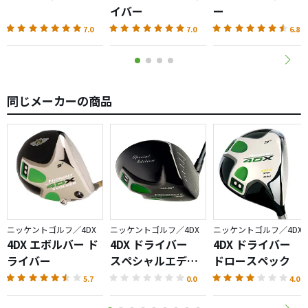
イバー
ー
7.0
7.0
6.8
同じメーカーの商品
ニッケントゴルフ／4DX
ニッケントゴルフ／4DX
ニッケントゴルフ／4DX
4DX エボルバー ド
4DX ドライバー
4DX ドライバー
ライバー
スペシャルエディ
ドロースペック
ション
5.7
0.0
4.0