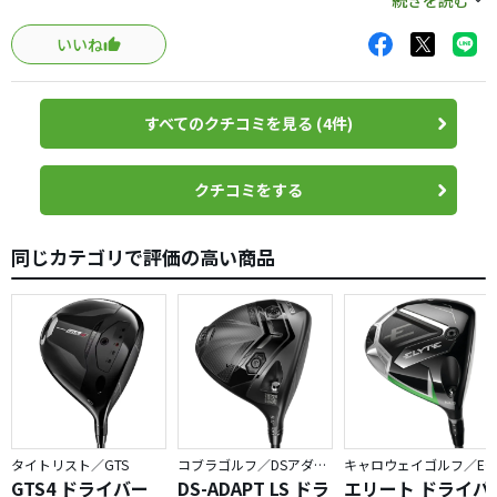
続きを読む
シャフトは柔らか目でツアースペクトルはＳシャフトでも
いいね
よいかな・・・
すべてのクチコミを見る (4件)
クチコミをする
同じカテゴリで評価の高い商品
タイトリスト／GTS
コブラゴルフ／DSアダプト
キャロウェイゴルフ／ELYTE
GTS4 ドライバー
DS-ADAPT LS ドラ
エリート ドライバ