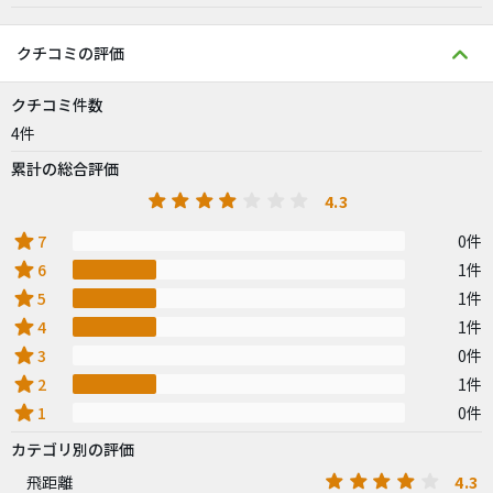
クチコミの評価
クチコミ件数
4件
累計の総合評価
4.3
star
7
0件
star
6
1件
star
5
1件
star
4
1件
star
3
0件
star
2
1件
star
1
0件
カテゴリ別の評価
4.3
飛距離