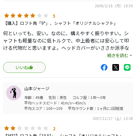
2008/2/18（月）18:59
5
【購入】ロフト角「9°」、シャフト「オリジナルシャフト」
何といっても、安い。なのに、構えやすく振りやすい。シ
ャフトも軽量なのに低トルクで、中上級者には安心して叩
ける代物だと思いますよ。ヘッドカバーがいささか派手な
のが気になりますが･･･。
続きを読む
いいね
山本ジャージ
年齢：49歳
性別：男性
ゴルフ歴：1年～3年
平均ヘッドスピード：41m/s～45m/s
平均スコア：100～109
平均ラウンド数：1ヶ月に1回程度
2007/11/17（土）13:38
2
【試打】ロフト角「10.5°」、シャフト「オリジナルシャフト」