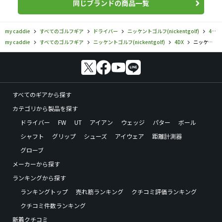
同じブランドの商品一覧
my caddie
すべてのゴルフギア
ドライバー
ニッケントゴルフ(nickentgolf)
4DX
my caddie
すべてのゴルフギア
ニッケントゴルフ(nickentgolf)
4DX
ニッケントゴルフ／4DX／4DX ドライバー ツアースペックの口コミ評価
すべてのギアから探す
カテゴリから製品を探す
ドライバー
FW
UT
アイアン
ウェッジ
パター
ボール
シャフト
グリップ
シューズ
アイウェア
距離計測器
グローブ
メーカーから探す
ランキングから探す
ランキングトップ
売れ筋ランキング
クチコミ評価ランキング
クチコミ件数ランキング
新着クチコミ