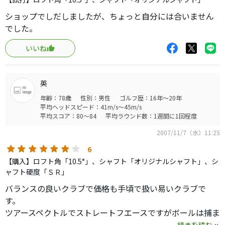
ショップでしだしましたが、ちょっと自分には合いません
でした。
いいね
英
年齢：78歳
性別：男性
ゴルフ歴：16年～20年
平均ヘッドスピード：41m/s～45m/s
平均スコア：80～84
平均ラウンド数：1週間に1回程度
2007/11/7（水）11:25
6
【購入】ロフト角「10.5°」、シャフト「オリジナルシャフト」、シ
ャフト硬度「ＳＲ」
バランスの良いクラブで価格も手頃で扱い易いクラブで
す。
ツアースペクトルでストレートフエースですがボールは捕ま
り易く