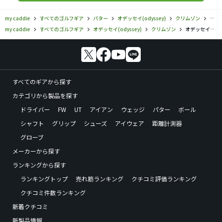
my caddie
すべてのゴルフギア
パター
オデッセイ(odyssey)
クリムゾン
オデ
my caddie
すべてのゴルフギア
オデッセイ(odyssey)
クリムゾン
オデッセイ／クリムゾン／クリムゾン 550の口コミ評価
すべてのギアから探す
カテゴリから製品を探す
ドライバー
FW
UT
アイアン
ウェッジ
パター
ボール
シャフト
グリップ
シューズ
アイウェア
距離計測器
グローブ
メーカーから探す
ランキングから探す
ランキングトップ
売れ筋ランキング
クチコミ評価ランキング
クチコミ件数ランキング
新着クチコミ
新製品情報