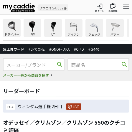
login
inventory
54,037
クチコミ
件
ログイン
新規登録
ドライバー
FW
UT
アイアン
ウェッジ
パター
急上昇ワード
#JPX ONE
#ONOFF AKA
#Qi4D
#G440
search
search
メーカー一覧から商品を探す
リーダーボード
ウィンダム選手権 2日目
LIVE
PGA
オデッセイ／クリムゾン／クリムゾン 550のクチコ
ミ評価