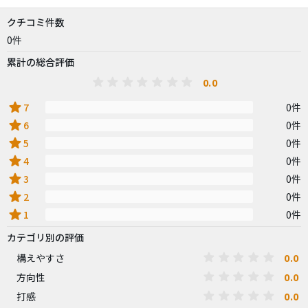
クチコミ件数
0件
累計の総合評価
0.0
star
7
0件
star
6
0件
star
5
0件
star
4
0件
star
3
0件
star
2
0件
star
1
0件
カテゴリ別の評価
0.0
構えやすさ
0.0
方向性
0.0
打感