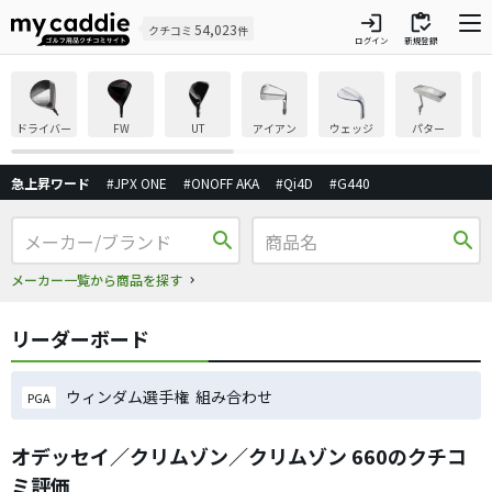
login
inventory
54,023
クチコミ
件
ログイン
新規登録
ドライバー
FW
UT
アイアン
ウェッジ
パター
急上昇ワード
#JPX ONE
#ONOFF AKA
#Qi4D
#G440
search
search
メーカー一覧から商品を探す
リーダーボード
ウィンダム選手権 組み合わせ
PGA
オデッセイ／クリムゾン／クリムゾン 660のクチコ
ミ評価