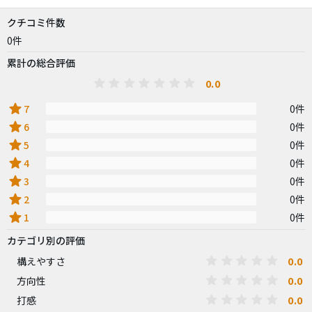
クチコミ件数
0件
累計の総合評価
0.0
star
7
0件
star
6
0件
star
5
0件
star
4
0件
star
3
0件
star
2
0件
star
1
0件
カテゴリ別の評価
0.0
構えやすさ
0.0
方向性
0.0
打感