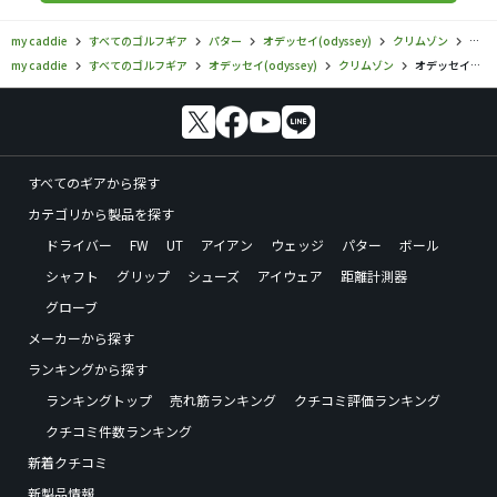
my caddie
すべてのゴルフギア
パター
オデッセイ(odyssey)
クリムゾン
オデ
my caddie
すべてのゴルフギア
オデッセイ(odyssey)
クリムゾン
オデッセイ／クリムゾン／クリムゾン 660の口コミ評価
すべてのギアから探す
カテゴリから製品を探す
ドライバー
FW
UT
アイアン
ウェッジ
パター
ボール
シャフト
グリップ
シューズ
アイウェア
距離計測器
グローブ
メーカーから探す
ランキングから探す
ランキングトップ
売れ筋ランキング
クチコミ評価ランキング
クチコミ件数ランキング
新着クチコミ
新製品情報