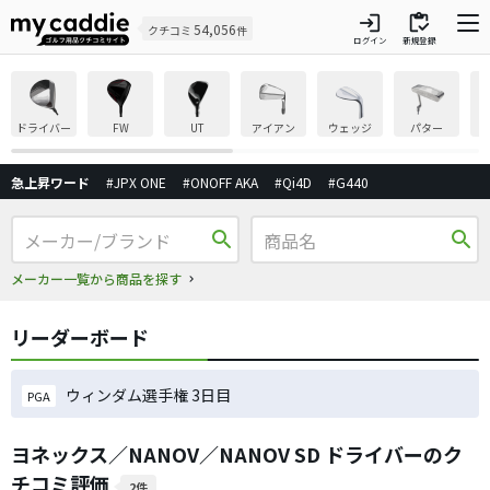
login
inventory
54,056
クチコミ
件
ログイン
新規登録
ドライバー
FW
UT
アイアン
ウェッジ
パター
急上昇ワード
#JPX ONE
#ONOFF AKA
#Qi4D
#G440
search
search
メーカー一覧から商品を探す
リーダーボード
ウィンダム選手権 3日目
PGA
ヨネックス／NANOV／NANOV SD ドライバーのク
チコミ評価
2件