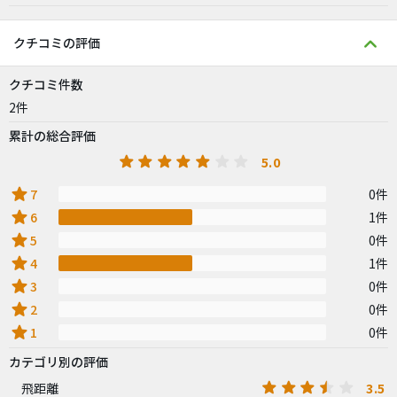
クチコミの評価
クチコミ件数
2件
累計の総合評価
5.0
star
7
0件
star
6
1件
star
5
0件
star
4
1件
star
3
0件
star
2
0件
star
1
0件
カテゴリ別の評価
3.5
飛距離