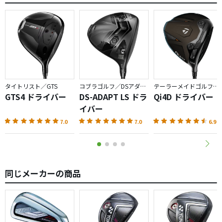
抜群の直進性が、逆にストレスになりそうです。
っかりしなってボールを捕まえてくれる感じが高い
・スイートエリアが広いのでミスに強い
シャフトはワッグルすると頼りないのですが、振ると意外
・値段が非常に安いが価格以上の性能をだしてくれいる
とコシが
あって、しっかりしてます。ＨＳ４５くらまでは、Ｒでも充
悪い点
分かと。
・弾き感はなくどちらかというと粘っこい（好みの差はあ
るかも）
タイトリスト／GTS
コブラゴルフ／DSアダプト
テーラーメイドゴルフ／Qi4D
あと、思ったよりスピンが少ないので、弾道が低い人は要
・ヨネックスなので遼君の影響？とミーハー扱いされる
GTS4 ドライバー
DS-ADAPT LS ドラ
Qi4D ドライバー
注意です。
・レベルアップした時に物足りなさを感じるかもしれない
イバー
ロフト選びは慎重に。
7.0
7.0
6.9
ロフトは９.５度をチョイスしましたがけっこう高くあがる
ので１０.５度にしなくて良かったと思います。
１０.５度だと吹け上がりすぎるかもしれませんね。
同じメーカーの商品
先日スタジオアリスが開催された花屋敷で新ドライバーを
デビューさせましたがほとんどＦＷを捉えてくれました。
安価なクラブなので飛びには正直期待しておりませんでし
たが有村智恵選手の飛距離を度々オーバードライブしてい