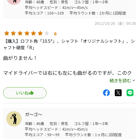
年齢：48歳
性別：男性
ゴルフ歴：1年～3年
平均ヘッドスピード：41m/s～45m/s
平均スコア：100～109
平均ラウンド数：2か月に1回程度
2012/10/26（金）00:38
6
【購入】ロフト角「10.5°」、シャフト「オリジナルシャフト」、シ
ャフト硬度「R」
曲がりません！
マイドライバーでは右にも左にも曲がるのですが、このク
ラブはヒール
続きを読む
ヒットでもヒッカケでも、とにかく曲がりません。
いいね
特に左には曲がりませんね。右はひどいミスをすると、少
し右へ切れて
ガ〜ゴ〜
いく程度です。
年齢：46歳
性別：男性
ゴルフ歴：1年～3年
平均ヘッドスピード：41m/s～45m/s
ただし、スイング軌道なりに真っ直ぐ飛びますので、イン
平均スコア：90～99
平均ラウンド数：1ヶ月に2回程度