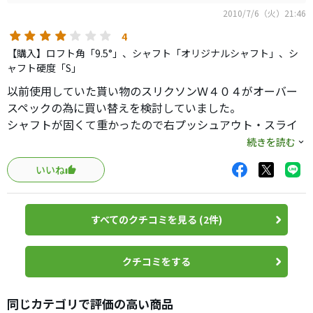
サイドアウト
2010/7/6（火）21:46
なら右へ、アウトサイドインなら左へ真っ直ぐ飛んでしま
います。
4
【購入】ロフト角「9.5°」、シャフト「オリジナルシャフト」、シ
飛距離性能はそれほどでもありませんが、ドライバーに方
ャフト硬度「S」
向安定性を
以前使用していた貰い物のスリクソンＷ４０４がオーバー
求める人には、とても良いと思います。
スペックの為に買い替えを検討していました。
シャフトが固くて重かったので右プッシュアウト・スライ
ソールデザインやヘッドカバーデザインなどからも、若者
スの命取りショット連発。
続きを読む
向けという
感じです。
いいね
色々と優しい目のクラブを物色していましたが値段・打ち
パワーはあるけどフェースコントロールが上手くできない
易さのバランスが取れたナノブイＳＤを発見。
若い人や、
何度か試打してから購入しました。
初心者向けのクラブだと思います。やさしいです。
すべてのクチコミを見る (2件)
良かった点
逆に、「ここはフェードで回して」とか「ドローで飛ばし
・ヘッド・シャフトが軽くなったのでインパクト時にフェ
クチコミをする
てやる」
ースがしっかり戻ってきてくれて直進性の高いボールが打
などと球筋をコントロールしたい人は避けた方が良いでし
てるようになった
ょう。
同じカテゴリで評価の高い商品
・シャフトはＳだが少し柔らかめのためインパクト時にし