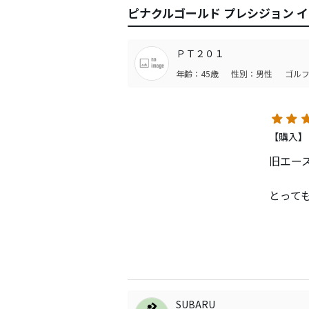
ピナクルゴールド プレシジョン 
ＰＴ２０１
年齢：45歳
性別：男性
ゴルフ
【購入】
旧エー
とって
アイア
ドライ
パター
なんに
す。
SUBARU