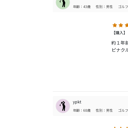
年齢：43歳
性別：男性
ゴルフ
まだま
【購入】
約１年
ピナク
このボ
1. ロ
2. 
高額ボ
ypkt
年齢：68歳
性別：男性
ゴルフ
3. 視