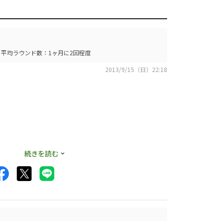
平均ラウンド数：1ヶ月に2回程度
2013/9/15（日）22:18
す。
続きを読む
で）
では最上位と思いま