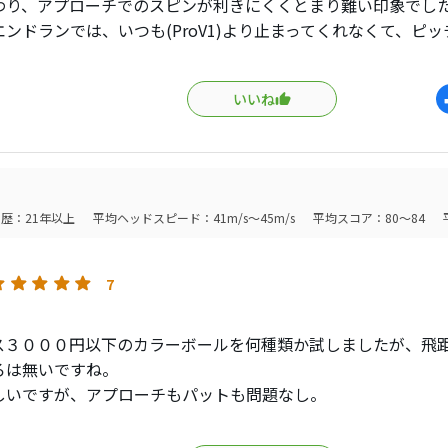
わり、アプローチでのスピンが利きにくくとまり難い印象でし
エンドランでは、いつも(ProV1)より止まってくれなくて、ピ
ょうど良かったです。
いいね
は、視認性が高いカラーボール。
で２０００円以下と安いし、間違いなくエースボールになりま
歴：21年以上
平均ヘッドスピード：41m/s～45m/s
平均スコア：80～84
7
ス３０００円以下のカラーボールを何種類か試しましたが、飛
ろは無いですね。
しいですが、アプローチもパットも問題なし。
コントロールとか１ヤード刻みのショットコントロール、上下