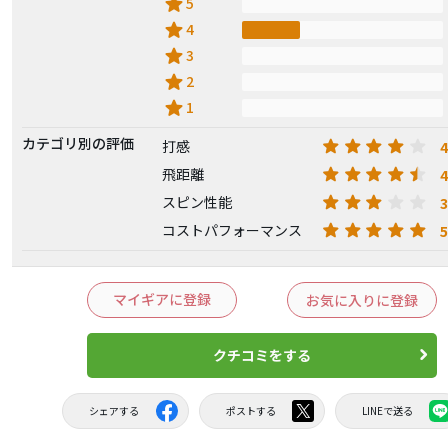
star
5
star
4
star
3
star
2
star
1
カテゴリ別の評価
4
打感
4
飛距離
3
スピン性能
5
コストパフォーマンス
マイギアに登録
お気に入りに登録
クチコミをする
シェアする
ポストする
LINEで送る