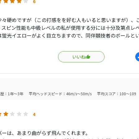
打感が素直で、柔らかい印象（硬い印象は無い）
6
o V1に代表されるギュギュっと効くスピンを
少々硬めですが（この打感をを好む人もいると思いますが）、
方にはオススメできませんが、しっかり飛距離を
。スピン性能も中級レベルの私が使用する分には十分及第点レ
、そこそこ止まってくれれば十分という
は蛍光イエローがよく目立ちますので、同伴競技者のボールと
〜中級者には、全く問題なく使えるレベルです。
意味で精神衛生上もグッドです。（ただし夏場のラフ中でのイ
かもしれません。）１５個入りで２０００円弱というローコス
系メーカのバカ高いボールを使って嫁さんの
いいね
苦しめるくらいなら、これで十分過ぎます。
く、スコアは変わらない）
らも使い続けます。
ro V1使ってスコアに違いが出るプレイヤーに
歴：1年～3年
平均ヘッドスピード：46m/s～50m/s
平均スコア：100～109
いと思いながら、日々精進は続けます）
4
バーは、あまり曲がらず飛んでくれます。