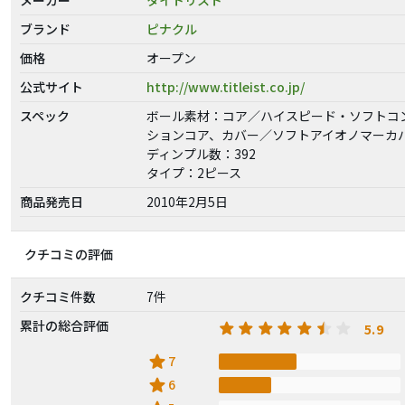
ブランド
ピナクル
価格
オープン
公式サイト
http://www.titleist.co.jp/
スペック
ボール素材：コア／ハイスピード・ソフトコ
ションコア、カバー／ソフトアイオノマーカ
ディンプル数：392
タイプ：2ピース
商品発売日
2010年2月5日
クチコミの評価
クチコミ件数
7件
累計の総合評価
5.9
star
7
star
6