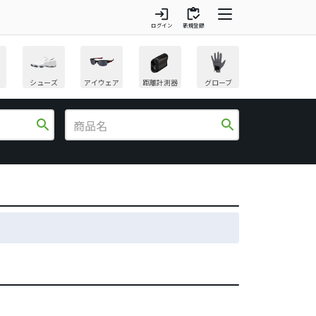
login
inventory
ログイン
新規登録
シューズ
アイウェア
距離計測器
グローブ
search
search