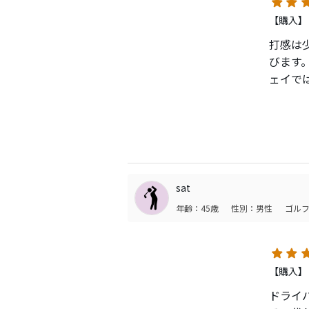
4. 
【購入】
特にPr
打感は
求める
びます
稼げて
ェイで
初心者
という
にくい
特に日
家計を
（恐ら
sat
これか
（でもP
年齢：45歳
性別：男性
ゴルフ
なりた
【購入】
ドライ