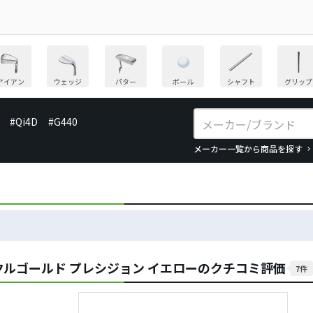
アイアン
ウェッジ
パター
ボール
シャフト
グリップ
#Qi4D
#G440
メーカー一覧から商品を探す
ルゴールド プレシジョン イエローのクチコミ評価
7件