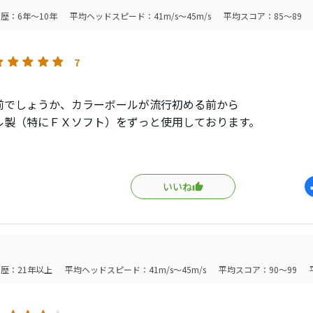
歴：6年～10年
平均ヘッドスピード：41m/s～45m/s
平均スコア：85～89
だストックがあるので夏でグリーンが止まるコースのときに使
7
前でしょうか、カラーボールが流行初める前から
ル製（特にＦＸソフト）をずっと使用しております。
ールの良さは以下4点に集約されますね。
いいね
ーコスト（￥2,000/15個は魅力）
飛距離・スピン共に、他社ディスタンス系
ールと比較して、遜色ない性能
歴：21年以上
平均ヘッドスピード：41m/s～45m/s
平均スコア：90～99
認性が高く誤球/ロストのリスクが低減