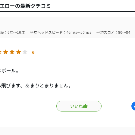
イエローの最新クチコミ
歴：6年～10年
平均ヘッドスピード：46m/s～50m/s
平均スコア：80～84
6
スボール。
も飛びます、あまりとまりません。
ンではトップ気味に入ればその硬さを存分に味あわせてくれま
バーは異音系ものとは合わないと思います（甲高い音になるの
いいね
との愛称は何故だかよかったです。
せよコスパは最高ですね。飛距離もわたしが使ったボールの中