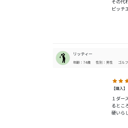
その代
ピッチ
してち
さらに
１５球
リッティー
年齢：74歳
性別：男性
ゴルフ
【購入】
１ダー
るとこ
硬いら
スピン