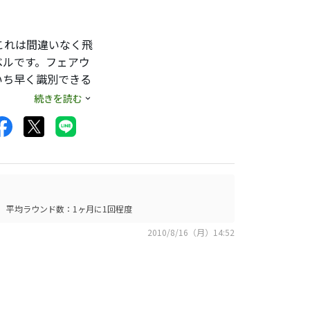
これは間違いなく飛
ベルです。フェアウ
いち早く識別できる
エローは少し見つけ
続きを読む
トも好印象ですね。
平均ラウンド数：1ヶ月に1回程度
2010/8/16（月）14:52