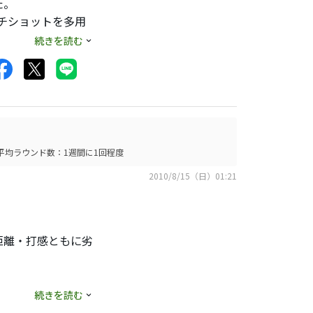
た。
ッチショットを多用
続きを読む
した。
平均ラウンド数：1週間に1回程度
2010/8/15（日）01:21
距離・打感ともに劣
続きを読む
左右のヤード単位の