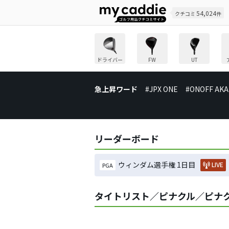
54,024
クチコミ
件
ドライバー
FW
UT
急上昇ワード
#JPX ONE
#ONOFF AKA
リーダーボード
ウィンダム選手権 1日目
LIVE
PGA
タイトリスト／ピナクル／ピナク