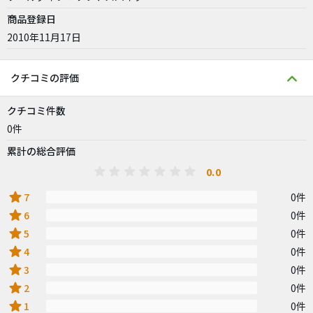
商品登録日
2010年11月17日
クチコミの評価
クチコミ件数
0件
累計の総合評価
0.0
star
7
0件
star
6
0件
star
5
0件
star
4
0件
star
3
0件
star
2
0件
star
1
0件