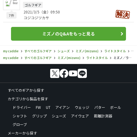
ゴルフギア
2021/3/5（金）09:50
7件
コジコジツカサ
ミズノのQ&Aをもっと見る
my caddie
すべてのゴルフギア
シューズ
ミズノ(mizuno)
ライトスタイル
ミ
my caddie
すべてのゴルフギア
ミズノ(mizuno)
ライトスタイル
ミズノ／ライトスタイル／ライトスタイル019 ゴルフシューズの口コミ評価
すべてのギアから探す
カテゴリから製品を探す
ドライバー
FW
UT
アイアン
ウェッジ
パター
ボール
シャフト
グリップ
シューズ
アイウェア
距離計測器
グローブ
メーカーから探す