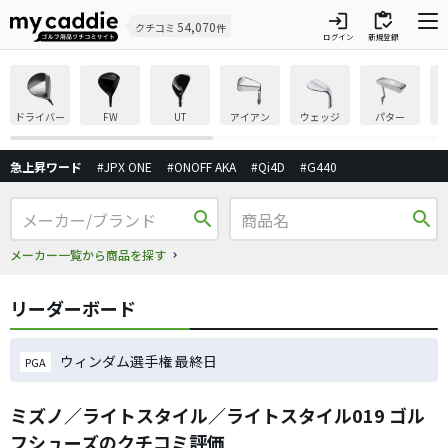
login
inventory
54,070
クチコミ
件
ログイン
新規登録
ドライバー
FW
UT
アイアン
ウェッジ
パター
急上昇ワード
#JPX ONE
#ONOFF AKA
#Qi4D
#G440
search
search
メーカー一覧から商品を探す
リーダーボード
ウィンダム選手権 最終日
PGA
ミズノ／ライトスタイル／ライトスタイル019 ゴル
フシューズのクチコミ評価