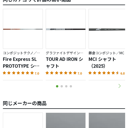
ただ、今までのクレイジーのフレックスの感覚とは違うの
でそこだけは注意したほうが良いと思います。
僕はＨＳ４８くらいでＳ〜ＳＸでよかったです。
コンポジットテクノ／ファイアーエクスプレス
グラファイトデザイン／TOUR AD
藤倉コンポジット／MC
Fire Express SL
TOUR AD IRON シ
MCI シャフト
PROTOTYPE シャ
ャフト
（2025）
フト
7.0
7.0
6.8
同じメーカーの商品