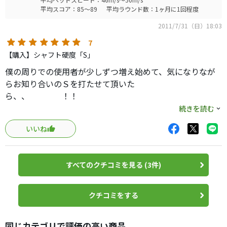
僕ぐらいのレベルのゴルファーでもわかるので、とにかく
平均スコア：85～89
平均ラウンド数：1ヶ月に1回程度
打ってみたら何か違うのが分かりますよ。
2011/7/31（日）18:03
絶対買います。
7
【購入】シャフト硬度「S」
僕の周りでの使用者が少しずつ増え始めて、気になりなが
らお知り合いのＳを打たせて頂いた
ら、、 ！！
続きを読む
いいね
クレイジーのシャフトは他社より少し硬めですが、これは
全く違って、なんとも普通に（笑）やわらかい。
何が凄いかって、しなり戻りの強さがクレイジーらしくし
すべてのクチコミを見る (3件)
っかりと戻る！やわらかいのに暴れない。いや〜参りまし
た。
クチコミをする
実際にコースで使用してもフィニッシュまで一気に振りぬ
け、キャディさんが驚く飛距離です。
同じカテゴリで評価の高い商品