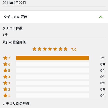
2011年4月22日
クチコミの評価
クチコミ件数
3件
累計の総合評価
7.0
star
7
3件
star
6
0件
star
5
0件
star
4
0件
star
3
0件
star
2
0件
star
1
0件
カテゴリ別の評価