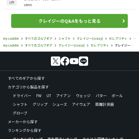
1件
venn
クレイジーのQ&Aをもっと見る
my caddie
すべてのゴルフギア
シャフト
クレイジー(crazy)
セレブリティ
ク
my caddie
すべてのゴルフギア
クレイジー(crazy)
セレブリティ
クレイジー／セレブリティ／ロイヤルデコレーションの口コミ評価
すべてのギアから探す
カテゴリから製品を探す
ドライバー
FW
UT
アイアン
ウェッジ
パター
ボール
シャフト
グリップ
シューズ
アイウェア
距離計測器
グローブ
メーカーから探す
ランキングから探す
ランキングトップ
売れ筋ランキング
クチコミ評価ランキング