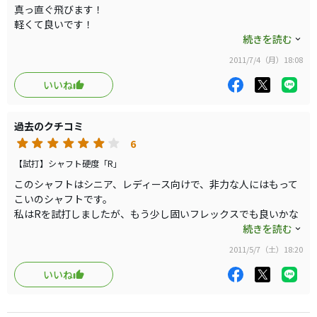
真っ直ぐ飛びます！
軽くて良いです！
デザインが奇麗です！
続きを読む
2011/7/4（月）18:08
いいね
過去のクチコミ
6
【試打】シャフト硬度「R」
このシャフトはシニア、レディース向けで、非力な人にはもって
こいのシャフトです。
私はRを試打しましたが、もう少し固いフレックスでも良いかな
と思いました。
続きを読む
HP情報では固いフレックスも登場すると言っていましたので、
2011/5/7（土）18:20
次回はSなどを試打してみようかとおもいます。
いいね