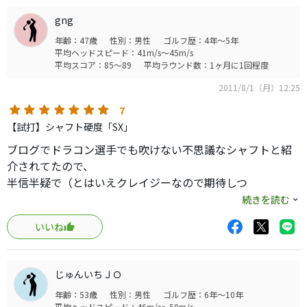
gng
年齢：47歳
性別：男性
ゴルフ歴：4年～5年
平均ヘッドスピード：41m/s～45m/s
平均スコア：85～89
平均ラウンド数：1ヶ月に1回程度
2011/8/1（月）12:25
7
【試打】シャフト硬度「SX」
ブログでドラコン選手でも吹けない不思議なシャフトと紹
介されてたので、
半信半疑で（とはいえクレイジーなので期待しつ
つ・・・）試打に行ってきました。
続きを読む
いいね
これヤバいです！
専門的なことは分からないですが、軽量シャフトでこんな
じゅんいちＪＯ
にちゃんとしてる物って他にないと思います。
年齢：53歳
性別：男性
ゴルフ歴：6年～10年
平均ヘッドスピード：46m/s～50m/s