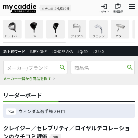
login
inventory
54,050
クチコミ
件
ログイン
新規登録
ドライバー
FW
UT
アイアン
ウェッジ
パター
急上昇ワード
#JPX ONE
#ONOFF AKA
#Qi4D
#G440
search
search
メーカー一覧から商品を探す
リーダーボード
ウィンダム選手権 2日目
PGA
クレイジー／セレブリティ／ロイヤルデコレーショ
ンのクチコミ評価
3件