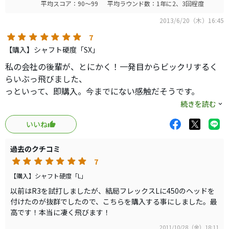
平均スコア：90～99
平均ラウンド数：1年に2、3回程度
2013/6/20（木）16:45
7
【購入】シャフト硬度「SX」
私の会社の後輩が、とにかく！一発目からビックリするく
らいぶっ飛びました、
っといって、即購入。今までにない感触だそうです。
きっちりしなった分、ちゃんともどってくる、不思議なシ
続きを読む
ャフトです。
いいね
軽量ですので、レディース、シニアにも特におすすめです
ので、ぜひ、試打をしてください。
過去のクチコミ
やっぱり、ゴルフはドライバーの飛距離が醍醐味ですから
7
ね！！
夢の飛距離をご体感ください！
【購入】シャフト硬度「L」
以前はR3を試打しましたが、結局フレックスLに450のヘッドを
付けたのが抜群でしたので、こちらを購入する事にしました。最
高です！本当に凄く飛びます！
2011/10/28（金）18:11