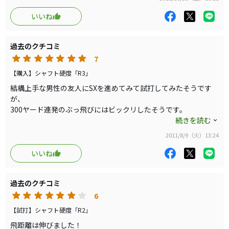
いいね
過去のクチコミ
7
【購入】シャフト硬度「R3」
結構上手な男性の友人にSXを進めてみて試打してみたそうです
が、
300ヤード連発のぶっ飛びにはビックリしたそうです。
今はお気に入りのドライバーがあるみたいですが、スコアが伸び
続きを読む
悩んでいるみたいで、
2011/8/9（火）13:24
ぜひ、リシャフト進めまーす。
いいね
過去のクチコミ
6
【試打】シャフト硬度「R2」
飛距離は伸びました！