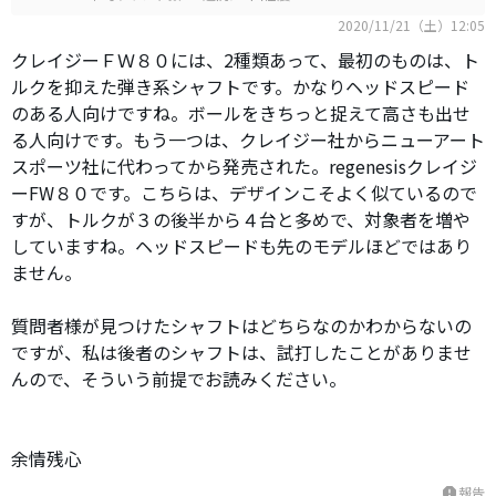
2020/11/21（土）12:05
クレイジーＦＷ８０には、2種類あって、最初のものは、ト
ルクを抑えた弾き系シャフトです。かなりヘッドスピード
のある人向けですね。ボールをきちっと捉えて高さも出せ
る人向けです。もう一つは、クレイジー社からニューアート
スポーツ社に代わってから発売された。regenesisクレイジ
ーFW８０です。こちらは、デザインこそよく似ているので
すが、トルクが３の後半から４台と多めで、対象者を増や
していますね。ヘッドスピードも先のモデルほどではあり
ません。
質問者様が見つけたシャフトはどちらなのかわからないの
ですが、私は後者のシャフトは、試打したことがありませ
んので、そういう前提でお読みください。
余情残心
報告
report