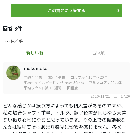
この質問に回答する
回答 3件
1〜3件／3件
新しい順
古い順
mokomoko
年齢：44歳
性別：男性
ゴルフ歴：16年～20年
平均ヘッドスピード：46m/s～50m/s
平均スコア：80未満
平均ラウンド数：1週間に1回程度
2020/11/21（土）17:20
どんな感じかは振り方によっても個人差があるのですが、
私の場合シャフト重量、トルク、調子位置が同じなら大差
ない振り心地になると思っています。その上での振動数な
んかは私程度ではあまり感覚に影響を感じません。各メー