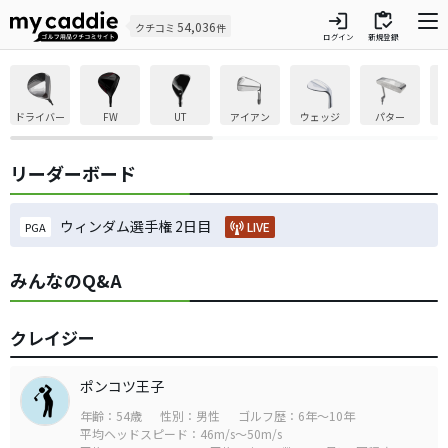
login
inventory
54,036
クチコミ
件
ログイン
新規登録
ドライバー
FW
UT
アイアン
ウェッジ
パター
リーダーボード
ウィンダム選手権 2日目
LIVE
PGA
みんなのQ&A
クレイジー
ポンコツ王子
年齢：54歳
性別：男性
ゴルフ歴：6年～10年
平均ヘッドスピード：46m/s～50m/s