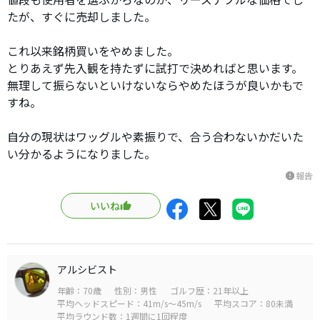
たが、すぐに売却しました。
これ以来銘柄買いをやめました。
とりあえず先入観を持たずに試打で決めればと思います。
無理して振らないといけないならやめたほうが良いかもで
すね。
自分の現状はワッグルや素振りで、合う合わないかだいた
い分かるようになりました。
報告
report
いいね
アルシビスト
年齢：70歳
性別：男性
ゴルフ歴：21年以上
平均ヘッドスピード：41m/s～45m/s
平均スコア：80未満
平均ラウンド数：1週間に1回程度