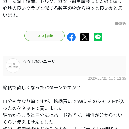
カーに調子位置、トルク、カット前重量載ってるので振り
心地の良いクラブと似てる数字の物から探すと良いかと思
います。
報告
report
いいね
存在しないユーザ
2020/11/21（土）12:35
銘柄で欲しくなったパターンですか？
自分もかなり前ですが、銘柄買いで5Wにそのシャフトが入
ったのをネットで買いました。
結論から言うと自分にはハード過ぎて、特性が分からない
くらい使えませんでした。
値段も使用者を選ぶからなのか、リーズナブルな価格でし