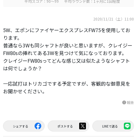
平均スコア：90～99
平均ラウンド数：1ヶ月に1回程度
2020/11/21（土）11:00
5W、エポンにファイヤーエクスプレスFW75を使用してお
ります。
普通なら3Wも同シャフトが良いと思いますが、クレイジー
FW80sの挿れてある3Wを見つけて気になっております。
クレイジーFW80sってどんな感じ又は似たようなシャフト
は何でしょうか？
一応試打はトリカゴでする予定ですが、客観的な御意見を
お聞かせください。
報告
report
シェアする
ポストする
LINEで送る