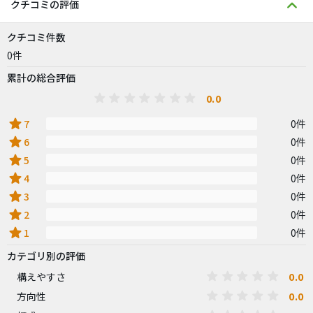
クチコミの評価
クチコミ件数
0件
累計の総合評価
0.0
star
7
0件
star
6
0件
star
5
0件
star
4
0件
star
3
0件
star
2
0件
star
1
0件
カテゴリ別の評価
0.0
構えやすさ
0.0
方向性