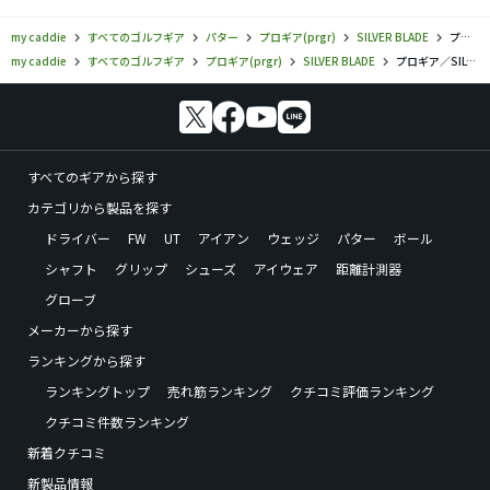
my caddie
すべてのゴルフギア
パター
プロギア(prgr)
SILVER BLADE
プロギア／SILVER BLADE／シルバーブレード 03 HBの口コミ評価
my caddie
すべてのゴルフギア
プロギア(prgr)
SILVER BLADE
プロギア／SILVER BLADE／シルバーブレード 03 HBの口コミ評価
すべてのギアから探す
カテゴリから製品を探す
ドライバー
FW
UT
アイアン
ウェッジ
パター
ボール
シャフト
グリップ
シューズ
アイウェア
距離計測器
グローブ
メーカーから探す
ランキングから探す
ランキングトップ
売れ筋ランキング
クチコミ評価ランキング
クチコミ件数ランキング
新着クチコミ
新製品情報