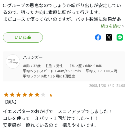
良くなりました。
C-グルーブの恩恵なのでしょうか転がり出しが安定してい
強いて不満を挙げるなら塗装はオデッセイやスコッテイに
るので、狙った方向に素直に転がって行きます。
比べてやや弱いかな。
まだコースで使ってないのですが、パット数減に効果があ
りそうな予感がします。。。
続きを読む
いいね
ハリンガー
年齢：32歳
性別：男性
ゴルフ歴：6年～10年
平均ヘッドスピード：46m/s～50m/s
平均スコア：80未満
平均ラウンド数：1ヶ月に1回程度
2008/1/28（月）21:08
6
【購入】
イエスパターのおかげで スコアアップでしました！
コレを使って ３パット１回だけでした〜！！
安定感が 優れているので 構えやすいです。