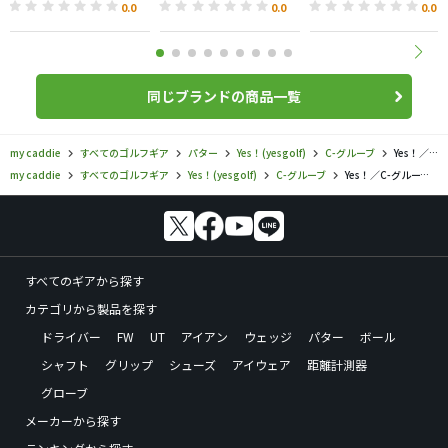
尺）
0.0
0.0
0.0
同じブランドの商品一覧
my caddie
すべてのゴルフギア
パター
Yes！(yesgolf)
C-グルーブ
Yes！／C-グルーブ／ヴィクトリア パターの口コミ評価
my caddie
すべてのゴルフギア
Yes！(yesgolf)
C-グルーブ
Yes！／C-グルーブ／ヴィクトリア パターの口コミ評価
すべてのギアから探す
カテゴリから製品を探す
ドライバー
FW
UT
アイアン
ウェッジ
パター
ボール
シャフト
グリップ
シューズ
アイウェア
距離計測器
グローブ
メーカーから探す