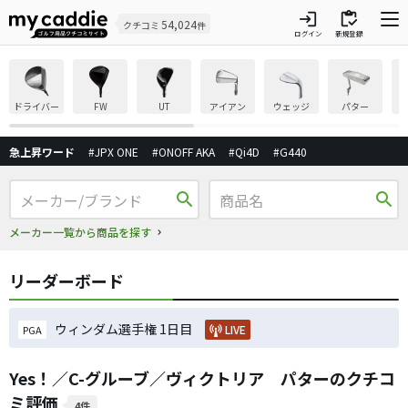
login
inventory
54,024
クチコミ
件
ログイン
新規登録
ドライバー
FW
UT
アイアン
ウェッジ
パター
急上昇ワード
#JPX ONE
#ONOFF AKA
#Qi4D
#G440
search
search
メーカー一覧から商品を探す
リーダーボード
ウィンダム選手権 1日目
LIVE
PGA
Yes！／C-グルーブ／ヴィクトリア パターのクチコ
ミ評価
4件