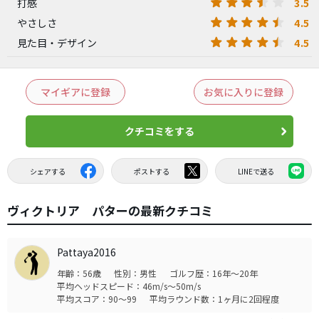
3.5
打感
4.5
やさしさ
4.5
見た目・デザイン
マイギアに登録
お気に入りに登録
クチコミをする
シェアする
ポストする
LINEで送る
ヴィクトリア パターの最新クチコミ
Pattaya2016
年齢：56歳
性別：男性
ゴルフ歴：16年～20年
平均ヘッドスピード：46m/s～50m/s
平均スコア：90～99
平均ラウンド数：1ヶ月に2回程度