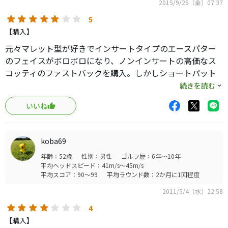
2015/9/25（金）07:37
5
【購入】
元々マレット型が好きでインサートタイプのエースパター
のフェイスがボロボロになり、ノンインサートの高価なス
コッティのファストバックを購入。しかしショートパット
を外す事が増え、半年いろいろと物色しまくった結果これ
続きを読む
に決めました。
いいね
悪くても33パット、ベストで24パットをマークしたことも
あり満足しています。
その時はアプローチも良かったがロングパットも4回決めて
koba69
の24なのでパター様様と言えます。
年齢：52歳
性別：男性
ゴルフ歴：6年～10年
ディスタンス系のボールを愛用していることもあり、打感
平均ヘッドスピード：41m/s～45m/s
はやや硬いと思いますがショート、ロングパット共非常に
平均スコア：90～99
平均ラウンド数：2か月に1回程度
距離感方向性がイメージしやすく、改めて合うパターとは
2011/5/4（水）22:58
値段には関係ないのだと教えられました。
猫背に構えることが多いので以前のエースは短い33インチ
4
でしたがvictoriaでは34インチの方がロングの距離感がより
【購入】