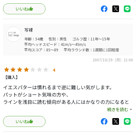
いいね
写裸
年齢：54歳
性別：男性
ゴルフ歴：11年～15年
平均ヘッドスピード：41m/s～45m/s
平均スコア：85～89
平均ラウンド数：1週間に1回程度
2007/10/29（月）21:00
4
【購入】
イエスパターは慣れるまで逆に難しい気がします。
パットがショート気味の方や、
ラインを浅目に読む傾向がある人にはかなりの力になると
思います。
続きを読む
ビクトリアは、ヘッドバランスが少し軽いかも？！
いいね