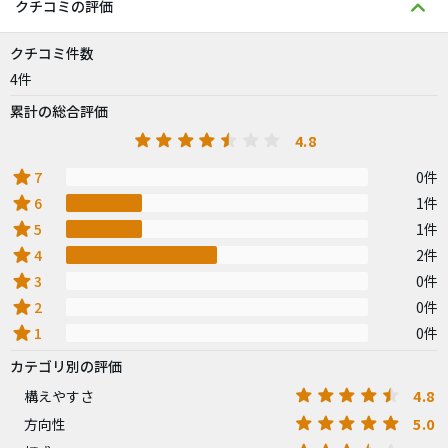
クチコミの評価
クチコミ件数
4件
累計の総合評価
4.8
star
7
0件
star
6
1件
star
5
1件
star
4
2件
star
3
0件
star
2
0件
star
1
0件
カテゴリ別の評価
4.8
構えやすさ
5.0
方向性