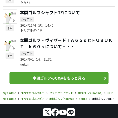
9件
たか54
本間ゴルフシャフトTZについて
シャフト
2014/11/4（火）14:40
3件
トリプルダイヤ
本間ゴルフ・ヴィザードＴＡ６５ｓとＦＵＢＵＫ
Ｉ ｋ６０ｓについて・・・
シャフト
1件
2014/9/1（月）21:32
uukun
本間ゴルフのQ&Aをもっと見る
my caddie
すべてのゴルフギア
フェアウェイウッド
本間ゴルフ(honma)
BERES
my caddie
すべてのゴルフギア
本間ゴルフ(honma)
BERES
本間ゴルフ／BERES／ベレス MG713 フェアウェイウッドの口コミ評価