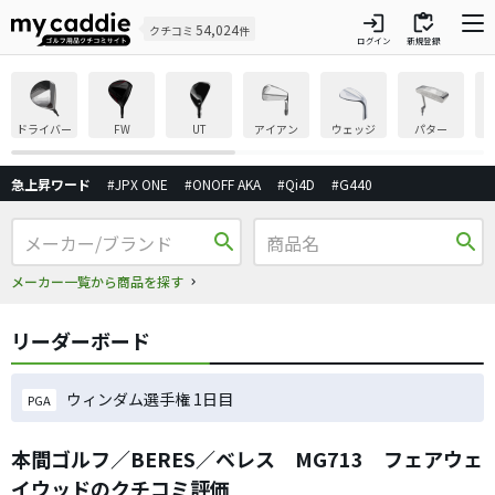
login
inventory
54,024
クチコミ
件
ログイン
新規登録
ドライバー
FW
UT
アイアン
ウェッジ
パター
急上昇ワード
#JPX ONE
#ONOFF AKA
#Qi4D
#G440
search
search
メーカー一覧から商品を探す
リーダーボード
ウィンダム選手権 1日目
PGA
本間ゴルフ／BERES／ベレス MG713 フェアウェ
イウッドのクチコミ評価