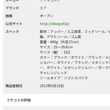
ブランド
エア
価格
オープン
公式サイト
http://nikegolf.jp/
スペック
素材：アッパー／人工皮革、ミッドソール／
脂、アウトソール／ゴム底
重量：440g（片足27cm）
サイズ：25〜29.0cm
サイズ（幅）：EEE
カラー：ブラック／ホワイト／ブラック／メ
シルバー、ホワイト／ブラック／メタリック
ー、ホワイト／メタリックシルバー／ダーク
チャレンジレッド
ソールタイプ：ソフトスパイク
商品登録日
2013年5月10日
クチコミの評価