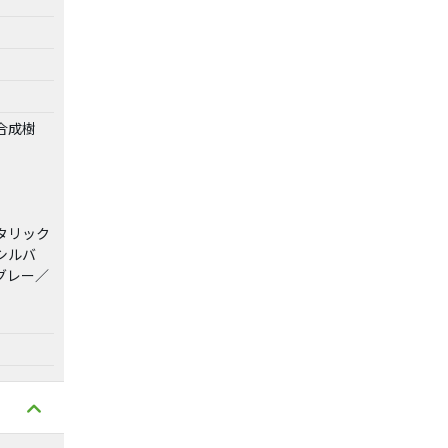
合成樹
タリック
シルバ
グレー／