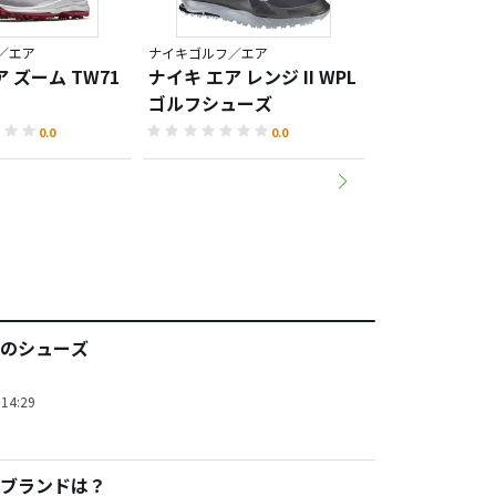
／エア
ナイキゴルフ／エア
ナイキゴルフ／エ
 ズーム TW71
ナイキ エア レンジ II WPL
ナイキ エア 
ゴルフシューズ
2.5 SL ゴ
0.0
0.0
のシューズ
14:29
ブランドは？