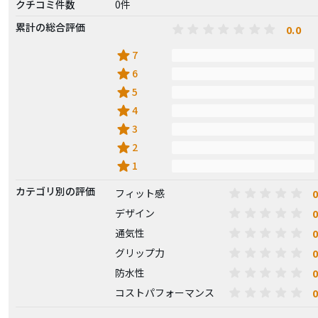
クチコミ件数
0件
累計の総合評価
0.0
star
7
star
6
star
5
star
4
star
3
star
2
star
1
カテゴリ別の評価
0
フィット感
0
デザイン
0
通気性
0
グリップ力
0
防水性
0
コストパフォーマンス