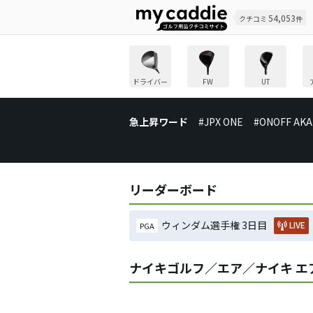
54,053
クチコミ
件
ドライバー
FW
UT
急上昇ワード
#JPX ONE
#ONOFF AKA
リーダーボード
ウィンダム選手権 3日目
LIVE
PGA
ナイキゴルフ／エア／ナイキ エア