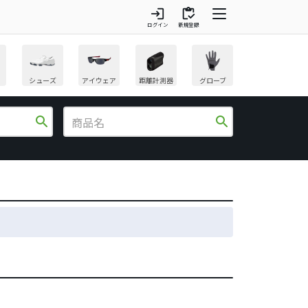
login
inventory
ログイン
新規登録
シューズ
アイウェア
距離計測器
グローブ
search
search