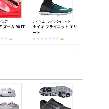
／エア
ナイキゴルフ／フライニット
ナイキゴルフ／メ
 ズーム 90 IT
ナイキ フライニット エリ
ナイキ メソッ
ート
ター M5-10
0.0
0.0