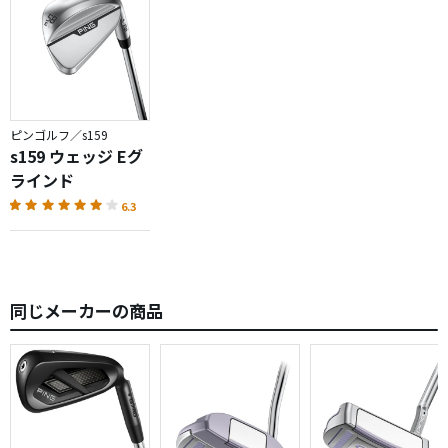
す。
ＸＧを手放した理由は、６０°のリスクを冒しながら
止まってくれなかったため。
グリーン奥からとか顎の高いバンカー等で重宝していま
ピンゴルフ／s159
す。
s159 ウェッジ Eグ
ラインド
ただ、最近ＤＲの調子が良いので3Ｗに取って代わられるか
6.3
も…です。
同じメーカーの商品