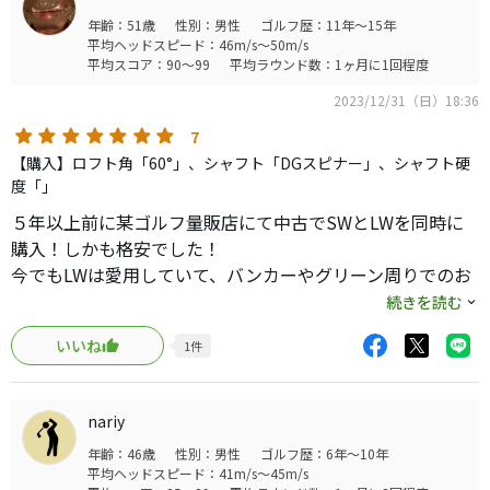
ライ角に調整されているので、出球方向が整い真っ直ぐ飛
年齢：51歳
性別：男性
ゴルフ歴：11年～15年
んで安心。なぜ自分は遠回りを。
平均ヘッドスピード：46m/s～50m/s
平均スコア：90～99
平均ラウンド数：1ヶ月に1回程度
気を良くして「SW」も揃えようとネットを探しましたが、
2023/12/31（日）18:36
XGはあるけど、GORGEが見当たらず、GLIDE4.0 EYE2 54度
を購入。これがまた当りでしたが、それは該当製品でレビ
7
ューしたいと思います。
【購入】ロフト角「60°」、シャフト「DGスピナー」、シャフト硬
度「」
見た目は超特徴的ですが、ハイバウンスの効果は本番の芝
５年以上前に某ゴルフ量販店にて中古でSWとLWを同時に
の上で遺憾なく発揮されます。
購入！しかも格安でした！
グリーン周りの悩みを持つ全ての方に試してほしい、時代
今でもLWは愛用していて、バンカーやグリーン周りでのお
を超えた名器です。
助けウェッジとして活躍してくれてます♪
続きを読む
素直にスイングすればボールは簡単に上がります！付き合
いいね
1
件
いの長くなるウェッジだと思っています。
nariy
年齢：46歳
性別：男性
ゴルフ歴：6年～10年
平均ヘッドスピード：41m/s～45m/s