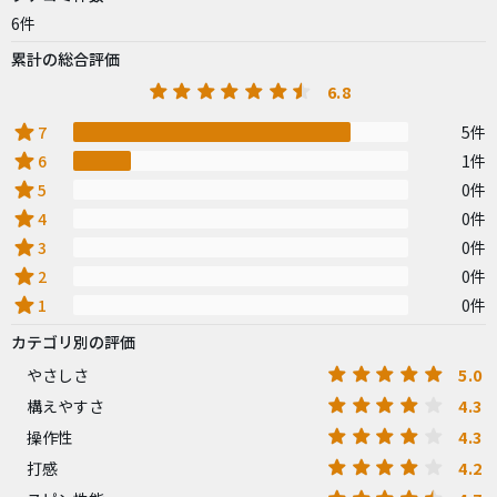
6件
累計の総合評価
6.8
star
7
5件
star
6
1件
star
5
0件
star
4
0件
star
3
0件
star
2
0件
star
1
0件
カテゴリ別の評価
5.0
やさしさ
4.3
構えやすさ
4.3
操作性
4.2
打感