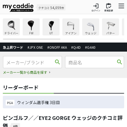
login
inventory
54,059
クチコミ
件
ログイン
新規登録
ドライバー
FW
UT
アイアン
ウェッジ
パター
急上昇ワード
#JPX ONE
#ONOFF AKA
#Qi4D
#G440
search
search
メーカー一覧から商品を探す
リーダーボード
ウィンダム選手権 3日目
PGA
ピンゴルフ／／EYE2 GORGE ウェッジのクチコミ評
価
6件