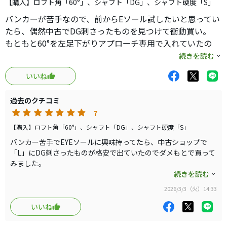
【購入】ロフト角「60°」、シャフト「DG」、シャフト硬度「S」
バンカーが苦手なので、前からEソール試したいと思ってい
たら、偶然中古でDG刺さったものを見つけて衝動買い。
もともと60°を左足下がりアプローチ専用で入れていたの
で、代わりに入れてラウンド。
続きを読む
バンカーはまず期待通り。とにかく出ます。ただロフトが
いいね
寝てるので距離のあるバンカーは別の５６°に頼るべき。
想定外に良かったのはもともとの60°の使用用途の左足下が
過去のクチコミ
りアプローチ。バンス角が大きすぎないので、普通に使え
7
ました。開いても問題なく。またスピンも古いのに十分か
かります。
【購入】ロフト角「60°」、シャフト「DG」、シャフト硬度「S」
ということで60°はこれにスイッチ決定。
バンカー苦手でEYEソールに興味持ってたら、中古ショップで
「L」にDG刺さったものが格安で出ていたのでダメもとで買って
みました。
驚いたのはスピンしっかり入ることとこんな形なのに開きやすい
続きを読む
こと。
2026/3/3（火）14:33
もちろんバンカーも潜りすぎないのでただ振り抜くだけでOK。
調子に乗ってS159の56°のEソールも追加で購入してしまいまし
いいね
た。