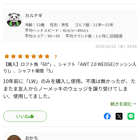
カルナギ
年齢：53歳
性別：男性
ゴルフ歴：11年～15年
平均ヘッドスピード：41m/s～45m/s
平均スコア：90～99
平均ラウンド数：1ヶ月に2回程度
2025/10/22（水）09:50
7
【購入】ロフト角「60°」、シャフト「AWT 2.0 WEDGE(クッシン入
り)」、シャフト硬度「S」
10年前に「LW」のみを購入し使用。不満は無かったが、た
またま友人からノーメッキのウェッジを譲り受けてしま
い、使用してました。
練習用として久々に取り出したところ、あまりの打ち易さ
続きを読む
に愕然。
いいね
即ラウンドで使用。上げる、転がす、苦手なバンカーまで
楽々、自由自在。
ノーメッキでは左に引っ掛ける事が多かったけど、自分の
おかち