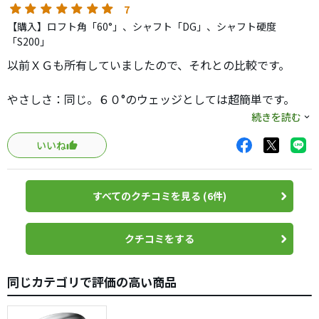
7
【購入】ロフト角「60°」、シャフト「DG」、シャフト硬度
「S200」
以前ＸＧも所有していましたので、それとの比較です。
やさしさ：同じ。６０°のウェッジとしては超簡単です。
続きを読む
構えやすさ：同じ。好き好きでしょうが、私には安心感に
いいね
つながっています。
操作性：６０°＋ハイバンスですので開かない（開けない）
すべてのクチコミを見る (6件)
ですが、
多少ならＯＫ。これも同等。
クチコミをする
打感：同じ。ステンレスにしては柔らかいです。
同じカテゴリで評価の高い商品
スピン性能：格段に向上しました。
２０Ｙ程度でも、ある程度で止まってくれま