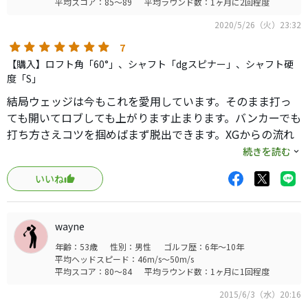
平均スコア：85～89
平均ラウンド数：1ヶ月に2回程度
2020/5/26（火）23:32
7
【購入】ロフト角「60°」、シャフト「dgスピナー」、シャフト硬
度「S」
結局ウェッジは今もこれを愛用しています。そのまま打っ
ても開いてロブしても上がります止まります。バンカーでも
打ち方さえコツを掴めばまず脱出できます。XGからの流れ
でgorgeを使っていますがgorgeのほうが打感は柔らかい気
続きを読む
がします。今では新品が手に入りませんが程度の良い中古
いいね
でもお値段お高いので愛用者、需要があり人気も有るのだ
と思います。
この名器を知らない方からは変わり物の目でみられます
wayne
が、そこが人と被らなくて良い。
年齢：53歳
性別：男性
ゴルフ歴：6年～10年
平均ヘッドスピード：46m/s～50m/s
平均スコア：80～84
平均ラウンド数：1ヶ月に1回程度
2015/6/3（水）20:16