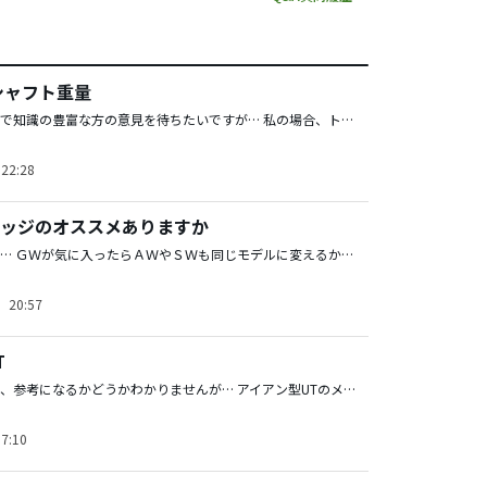
シャフト重量
私も興味があるので知識の豊富な方の意見を待ちたいですが… 私の場合、トルクのフローにも気を付けています。 ランバックス ＴＹＰＥ Ｓ ６５Ｒで３．６、 プロギアのＲＳ ５Ｗ 純正だとするとＭ４３でも４．１ で逆転してしまうことから見送ると思います。 あと振動数も気にすべきでしょうが、 長さによっても異なりますし、数値が公表されていないので 同じシャフトなら短い方が振動数が上がるだろう ぐらいに考えています。 取り急ぎ。
22:28
ッジのオススメありますか
釈迦に説法ですが… ＧＷが気に入ったらＡＷやＳＷも同じモデルに変えるかも…とのことなので、 その辺りの繋がりも含めて考えて５４°の設定があるモデルから選ぶとして ＰＩＮＧ ＧＬＩＤＥでいかがでしょう？ ※ホンマ、ＯＮＯＦＦも名器と思いますが５４°の設定が無いので却下。 ※ＶＯＫＥＹは、５４°が標準設定ではＭグラインドしかないので却下。 ※新しいキャロは良さそうですけど打ったことがないので おススメできませんでした。
）20:57
T
下手っぴですので、参考になるかどうかわかりませんが… アイアン型UTのメリット ?シャフトが短いのでミート率が上がる。 ?アイアンよりも上がりやすい。 ?ラインが出しやすい。 デメリットは、 ?ヘッドスピードがないと飛ばない。 ?ウッド型に比べて上がりにくい。 となるのではないでしょうか。（他にもあるかもしれませんが…） 私も4UTにブリジストンの101iを入れていたことがありましたが、 その理由は、「4UTをウッド型にすると、5Iとの飛距離差があり過ぎる」から でした。 参考まで…
7:10