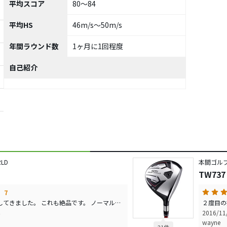
平均スコア
80～84
平均HS
46m/s～50m/s
年間ラウンド数
1ヶ月に1回程度
自己紹介
LD
本間ゴルフ／
TW737
7
こちらも試打会で試打してきました。 これも絶品です。 ノーマルタイプより強弾道。その分ランが出る感じ。 それでも十分上がりますが… ＨＳが速くて吹けてしまうという方には良いでしょう。 ノーマルタイプ同様 Ｍ２やＸ１６でカスタムシャフトにするくらいなら コチラの方がコストパフォーマンス、打感、簡単さ、飛距離、安定性… どれをとっても優れていると思います。
2016/1
wayne