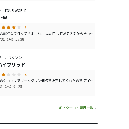
TOUR WORLD
 FW
6
練習場での試打会で打ってきました。 見た目はＴＷ７２７からチョット大きくなりましたね。 ＳＹＢのＦＣ７１４みたいなイメージです。 打ってみての感想は、ＰＩＮＧのＧ２５みたいな感じ。 初速で飛距離が出るというより、上がりやすくて結果的に飛んでる感じ。 私の腕でも３Ｗが直打ちでき、実戦でも使えそうな感じでした。
0/31（月）15:38
プ／スリクソン
5 ハイブリッド
4
行きつけのショップでマークダウン価格で販売してくれたので アイアンのＺ７４５と揃えるつもりで購入。 ＵＴにしては重量があるシャフトですが、 思いの外 上がってくれます。 （むしろ上がり過ぎて距離を損している感じ） 掴まりも良いので十分使えるんですが 個人的には、もう少し強弾道のほうが好みですね。
/31（木）01:25
ギアクチコミ履歴一覧