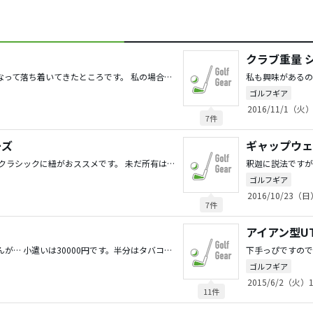
クラブ重量 
物欲と戦い続け、やっと最近になって落ち着いてきたところです。 私の場合は、 試打して慎重に決めるものの、腕のバラツキが大きく、 昨日良かったのが今日はダメ、というパターンでした。 決して腕が安定してきたわけではありませんが、 最近になって、「ある程度の道具であれば、何でも一緒」 と、自分自身で納得できたというか、ストンと腹に落ちる ようになりました。 そういう意味では、 時間が解決してくれる部分もあると思いますので、 今はトコトン物欲に逆らわないのも手かと思います。 無責任な意見でスミマセン。
ゴルフギア
2016/11/1（火）
7件
ーズ
ギャップウェ
私もアディピュアＴＰに１票！ クラシックに紐がおススメです。 未だ所有はしていませんが、私が試履した限りでは 幅広の私でもワイズは通常サイズでＯＫでした。 まあ、試履は必須ですが…
ゴルフギア
2016/10/23（日
7件
アイアン型U
私は恵まれているかもしれませんが… 小遣いは30000円です。半分はタバコで消えますが… 近くにリニューアルした練習場が月額9900円で打ち放題なんで、 そこに通っています。このお金は頼みこんで小遣いとは 別に出してもらっています。 （ダイエット目的のフィットネス代として） コースは月１回は小遣いとは別に出してもらっています。 小遣い額を決めた時に合わせて頼みました。 月２回となると交渉が発生しますが、会社のコンペだったり、 「先月行っていないから」とかで結局は認めてくれます。 なので、基本的に練習とコースは小遣いとは別です。 クラブはボーナス時の小遣いで購入していて、 その時々で決めているんですが、 その額によって新品か中古かが決まります。（笑） 幸い、近所にショップが乱立していて大した交渉もなく 結構値引いてくれるので非常に助かっています。 ヤフオクの類は、あまり利用しませんが、 楽天は審査が厳しいと聞いているので稀に利用します。 こんな感じですが参考になりますでしょうか。
ゴルフギア
2015/6/2（火）1
11件