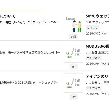
感について
50°のウェッ
いつも参考にさせて頂いています。 現在（いつも?）クラブセッティングの見直し中で、UT探しで困っています。 （20°前後のUTを探しています。） 行きつけの中古ショップで純正カーボンのレスキューMID（初代ですかね？2004モデル）の 3U（19°）を見つけ、店員さんに昔のカタログで調べてもらったところ シャフト重量90g台、トルク4.3という情報しか分かりませんでした。 TPかノーマルを確認し忘れたので、どちらでも結構です。 打たれたことのある方は使用感を教えてもらえませんか？ まあ安いんで練習場で打ってダメなら、レンタル代だと思って 売っちゃえばいいんですが、なんかそれも癪に障るので…
レッスン
2016/3/30（水）
14件
MODUS3の
いつも楽しく拝見しています。 現在、モーダスが標準設定であることから SM6の50°、54°、58°の購入を検討しています。 54°が日本仕様ではMソールしかないんですが、 何故SソールとかではなくMソールなんでしょうか？ たしかSM5も そうだったと思うんですが、 54°のMソールを使用されている方の使用感や 考えられる意図を教えて頂けないでしょうか？ なんか脈絡のない質問で申し訳ありません。
ゴルフギア
2016/3/9（水）1
4件
アイアンのリ
毎度お世話になっています。先日念願のPING G25 CFS(S)を中古ショップで入手。 5I〜SW（54°）まで揃えたんですが、今度は58°（又は56°）で悩んでいます。 30〜50Yのアプローチ、通常のバンカーショットはSWでまかなうつもりですので、 用途としては、 グリーン回り（特にグリーン奥から）のアプローチと顎の高いバンカー と限定的に使用するつもりです。 候補としては、 SM6（ソールをどうするか？）,EYE2 GORGE,ONOFF FORGED,G25 LW,… それぞれ一長一短あって悩んでいます。 （本命はSM6 Mソールなんですが…） 主観で結構ですので皆さんなら何を選びますか？ また、58°前後で今使用されているウェッジを選んだ理由とかも教えてください。
ゴルフギア
2016/2/6（土）0
8件