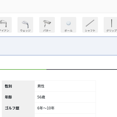
アイアン
ウェッジ
パター
ボール
シャフト
グリップ
性別
男性
年齢
56歳
ゴルフ歴
6年～10年