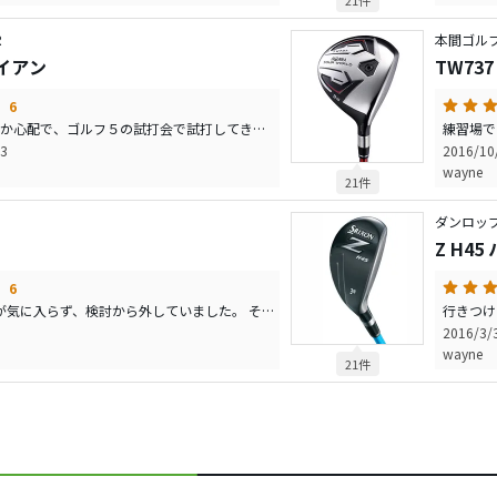
21件
R
本間ゴルフ／
 アイアン
TW737
6
５Iが２３°なんで上がるか心配で、ゴルフ５の試打会で試打してきました。 打ってみて、心配は杞憂に終わりました。 （キチンと上がるし、距離も出ました。） 何よりよいのは、 ５Ｉでも構えた時にバックフェースやソールが見えないこと。 これからのアイアンのトレンドを築くモデルだと思っています。
3
2016/1
wayne
21件
ダンロッ
Z H4
6
一度試打した時に打感が気に入らず、検討から外していました。 その後、SM6の50°56°60°でセッティングしていましたが、 やはり、50°54°58°でセッティングしたく思いウェッジ探しの 旅の途中で２度目の試打。打感ソコソコじゃないですか。 58°でEYE SOLEの設定があってローバウンス。 バンカーでも良し、開いても良し。 54°はSSにしましたがアプローチが簡単になりました。 26パットの陰の功労者です。 もう少し打感がよければ7点満点ですね。 あと、グリップが長いので、グリップの位置で距離を微調整している 自分にとっては慣れが必要でしたよ。
2016/3
wayne
21件