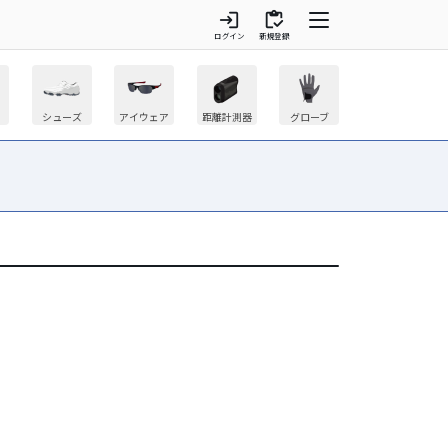
login
inventory
ログイン
新規登録
シューズ
アイウェア
距離計測器
グローブ