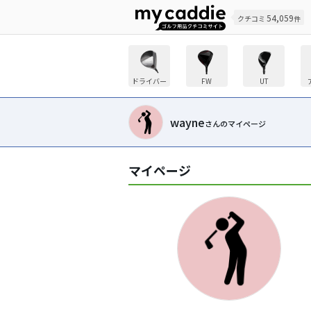
54,059
クチコミ
件
ドライバー
FW
UT
wayne
さんのマイページ
マイページ