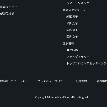
ツアーランキング
新着クチコミ
大会スケジュール
新製品情報
米国男子
米国女子
国内男子
国内女子
選手情報
選手名鑑
フォトギャラリー
トッププロのギアセッティング
責事項・コピーライト
プライバシーポリシー
利用規約
会社案
Copyright © International Sports Marketing,co.ltd