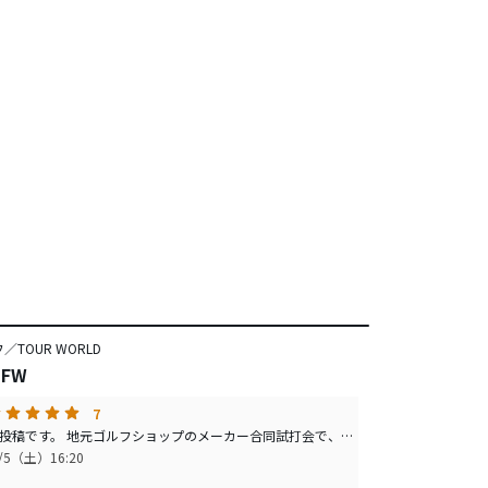
TOUR WORLD
 FW
7
２度目の投稿です。 地元ゴルフショップのメーカー合同試打会で、 また試打し評価が一変しました。 これは絶品！名器だと思います。 上がるし、初速も出ました。 ＦＷが苦手で３Ｗなんて持ってもいませんでしたが、 自分でもほれぼれする球が連発です。 直打ちで手持ちのＤＲと同じ飛距離です。 打感が良くてゾクゾクしたことはありますが自分の弾道を見て ゾクゾクしたのは初めてです。 Ｍ２にしようかＸＲ１６にしようか… 試打会に行った目的とは裏腹に、これで決まりました。 打感も良く、易しいですから
1/5（土）16:20