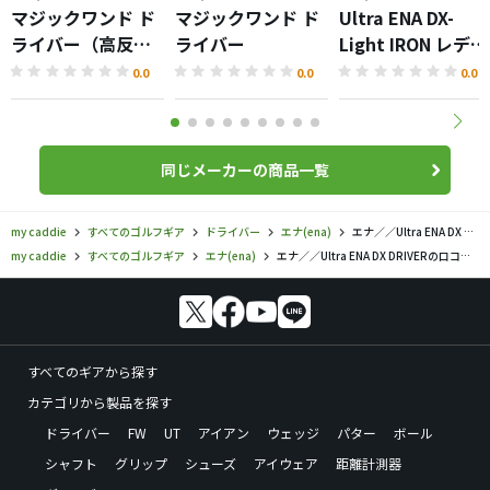
マジックワンド ド
マジックワンド ド
Ultra ENA DX-
ライバー（高反
ライバー
Light IRON レディ
発）
ス
0.0
0.0
0.0
同じメーカーの商品一覧
my caddie
すべてのゴルフギア
ドライバー
エナ(ena)
エナ／／Ultra ENA DX DRIVERの口コミ評価
my caddie
すべてのゴルフギア
エナ(ena)
エナ／／Ultra ENA DX DRIVERの口コミ評価
すべてのギアから探す
カテゴリから製品を探す
ドライバー
FW
UT
アイアン
ウェッジ
パター
ボール
シャフト
グリップ
シューズ
アイウェア
距離計測器