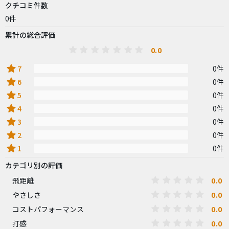
クチコミ件数
0件
累計の総合評価
0.0
star
7
0件
star
6
0件
star
5
0件
star
4
0件
star
3
0件
star
2
0件
star
1
0件
カテゴリ別の評価
0.0
飛距離
0.0
やさしさ
0.0
コストパフォーマンス
0.0
打感