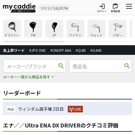
login
inventory
54,037
クチコミ
件
ログイン
新規登録
ドライバー
FW
UT
アイアン
ウェッジ
パター
急上昇ワード
#JPX ONE
#ONOFF AKA
#Qi4D
#G440
search
search
メーカー一覧から商品を探す
リーダーボード
ウィンダム選手権 2日目
LIVE
PGA
エナ／／Ultra ENA DX DRIVERのクチコミ評価