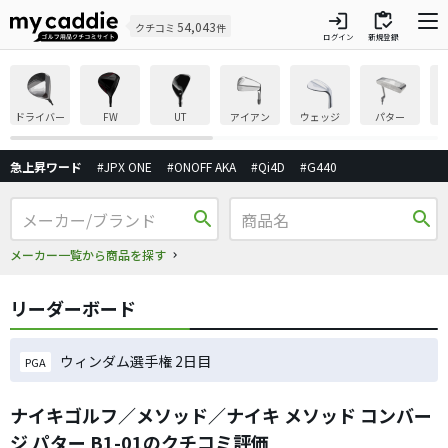
login
inventory
54,043
クチコミ
件
ログイン
新規登録
ドライバー
FW
UT
アイアン
ウェッジ
パター
急上昇ワード
#JPX ONE
#ONOFF AKA
#Qi4D
#G440
search
search
メーカー一覧から商品を探す
リーダーボード
ウィンダム選手権 2日目
PGA
ナイキゴルフ／メソッド／ナイキ メソッド コンバー
ジ パター B1-01のクチコミ評価