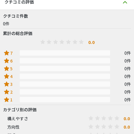
クチコミの評価
クチコミ件数
0件
累計の総合評価
0.0
star
7
0件
star
6
0件
star
5
0件
star
4
0件
star
3
0件
star
2
0件
star
1
0件
カテゴリ別の評価
0.0
構えやすさ
0.0
方向性