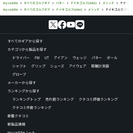
my caddie
すべてのゴルフギア
パター
ナイキゴルフ(nike)
メソッド
ナイキゴルフ／メソッド／ナイキ メソッド コンバージ パター B1-01の口コミ評価
my caddie
すべてのゴルフギア
ナイキゴルフ(nike)
メソッド
ナイキゴルフ／メソッド／ナイキ メソッド コンバージ パター B1-01の口コミ評価
すべてのギアから探す
カテゴリから製品を探す
ドライバー
FW
UT
アイアン
ウェッジ
パター
ボール
シャフト
グリップ
シューズ
アイウェア
距離計測器
グローブ
メーカーから探す
ランキングから探す
ランキングトップ
売れ筋ランキング
クチコミ評価ランキング
クチコミ件数ランキング
新着クチコミ
新製品情報
my caddieノート