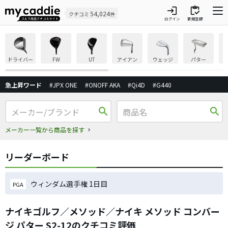
login
inventory
54,024
クチコミ
件
ログイン
新規登録
ドライバー
FW
UT
アイアン
ウェッジ
パター
急上昇ワード
#JPX ONE
#ONOFF AKA
#Qi4D
#G440
search
search
メーカー一覧から商品を探す
リーダーボード
ウィンダム選手権 1日目
PGA
ナイキゴルフ／メソッド／ナイキ メソッド コンバー
ジ パター S2-12のクチコミ評価