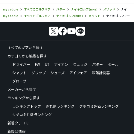
my caddie
すべてのゴルフギア
パター
ナイキゴルフ(nike)
メソッド
ナイキゴルフ／メソッド／ナイキ メソッド コンバージ パター S2-12の口コミ評価
my caddie
すべてのゴルフギア
ナイキゴルフ(nike)
メソッド
ナイキゴルフ／メソッド／ナイキ メソッド コンバージ パター S2-12の口コミ評価
すべてのギアから探す
カテゴリから製品を探す
ドライバー
FW
UT
アイアン
ウェッジ
パター
ボール
シャフト
グリップ
シューズ
アイウェア
距離計測器
グローブ
メーカーから探す
ランキングから探す
ランキングトップ
売れ筋ランキング
クチコミ評価ランキング
クチコミ件数ランキング
新着クチコミ
新製品情報