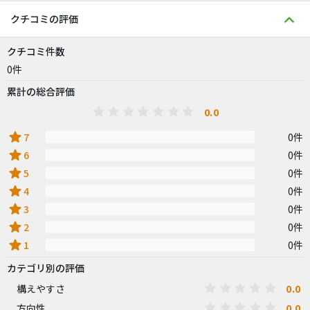
クチコミの評価
クチコミ件数
0件
累計の総合評価
0.0
star
7
0件
star
6
0件
star
5
0件
star
4
0件
star
3
0件
star
2
0件
star
1
0件
カテゴリ別の評価
0.0
構えやすさ
0.0
方向性