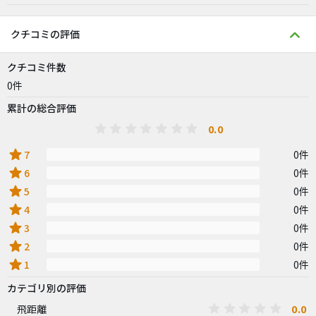
クチコミの評価
クチコミ件数
0件
累計の総合評価
0.0
star
7
0件
star
6
0件
star
5
0件
star
4
0件
star
3
0件
star
2
0件
star
1
0件
カテゴリ別の評価
0.0
飛距離