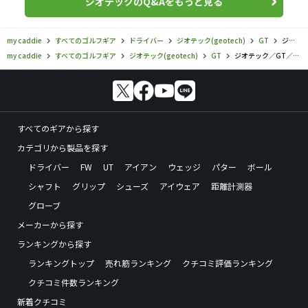
ジオテックのQ&Aをもっと見る
my caddie
すべてのゴルフギア
ドライバー
ジオテック(geotech)
GT
ジオテック／GT／GT D-617 SLE ドライバーの口コミ評価
my caddie
すべてのゴルフギア
ジオテック(geotech)
GT
ジオテック／GT／GT D-617 SLE ドライバーの口コミ評価
すべてのギアから探す
カテゴリから製品を探す
ドライバー
FW
UT
アイアン
ウェッジ
パター
ボール
シャフト
グリップ
シューズ
アイウェア
距離計測器
グローブ
メーカーから探す
ランキングから探す
ランキングトップ
売れ筋ランキング
クチコミ評価ランキング
クチコミ件数ランキング
新着クチコミ