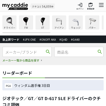
login
inventory
54,059
クチコミ
件
ログイン
新規登録
ドライバー
FW
UT
アイアン
ウェッジ
パター
急上昇ワード
#JPX ONE
#ONOFF AKA
#Qi4D
#G440
search
search
メーカー一覧から商品を探す
リーダーボード
ウィンダム選手権 3日目
PGA
ジオテック／GT／GT D-617 SLE ドライバーのクチ
コミ評価