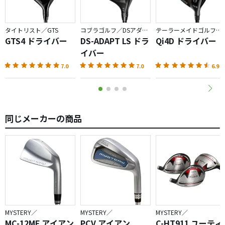
タイトリスト／GTS
コブラゴルフ／DSアダプト
テーラーメイドゴルフ／Qi4D
GTS4 ドライバー
DS-ADAPT LS ドラ
Qi4D ドライバー
イバー
7.0
7.0
6.9
同じメーカーの商品
MYSTERY／
MYSTERY／
MYSTERY／
MC-12MF アイアン
PCV アイアン
C-HT911 ユーティ