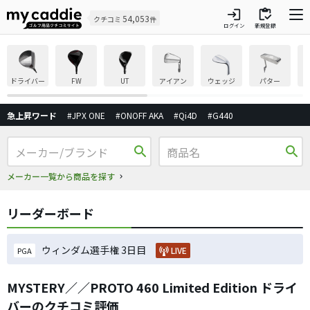
login
inventory
54,053
クチコミ
件
ログイン
新規登録
ドライバー
FW
UT
アイアン
ウェッジ
パター
急上昇ワード
#JPX ONE
#ONOFF AKA
#Qi4D
#G440
search
search
メーカー一覧から商品を探す
リーダーボード
ウィンダム選手権 3日目
LIVE
PGA
MYSTERY／／PROTO 460 Limited Edition ドライ
バーのクチコミ評価