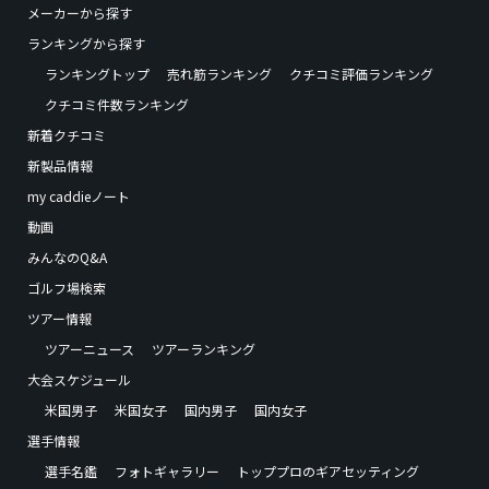
メーカーから探す
ランキングから探す
ランキングトップ
売れ筋ランキング
クチコミ評価ランキング
クチコミ件数ランキング
新着クチコミ
新製品情報
my caddieノート
動画
みんなのQ&A
ゴルフ場検索
ツアー情報
ツアーニュース
ツアーランキング
大会スケジュール
米国男子
米国女子
国内男子
国内女子
選手情報
選手名鑑
フォトギャラリー
トッププロのギアセッティング