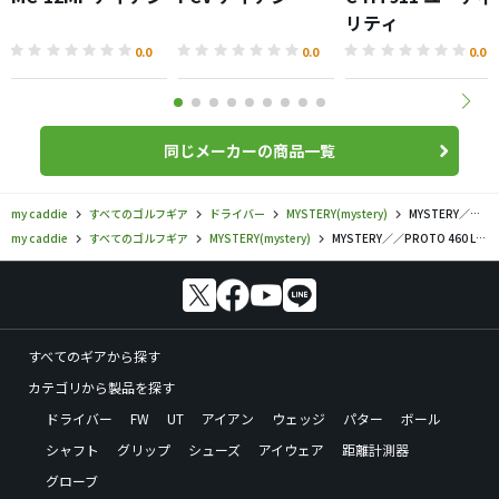
リティ
0.0
0.0
0.0
同じメーカーの商品一覧
my caddie
すべてのゴルフギア
ドライバー
MYSTERY(mystery)
MYSTERY／／PROTO 460 Limited Edition ドライバーの口コミ評価
my caddie
すべてのゴルフギア
MYSTERY(mystery)
MYSTERY／／PROTO 460 Limited Edition ドライバーの口コミ評価
すべてのギアから探す
カテゴリから製品を探す
ドライバー
FW
UT
アイアン
ウェッジ
パター
ボール
シャフト
グリップ
シューズ
アイウェア
距離計測器
グローブ