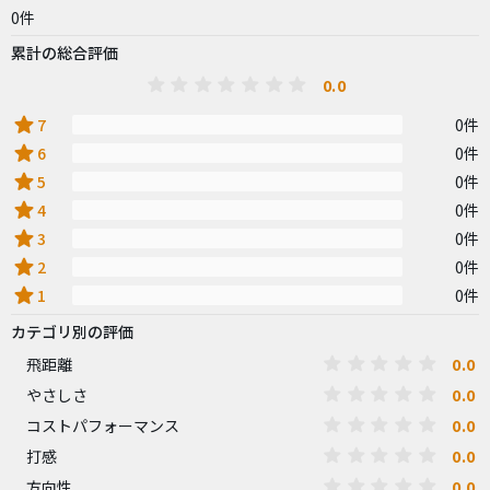
0件
累計の総合評価
0.0
star
7
0件
star
6
0件
star
5
0件
star
4
0件
star
3
0件
star
2
0件
star
1
0件
カテゴリ別の評価
0.0
飛距離
0.0
やさしさ
0.0
コストパフォーマンス
0.0
打感
0.0
方向性