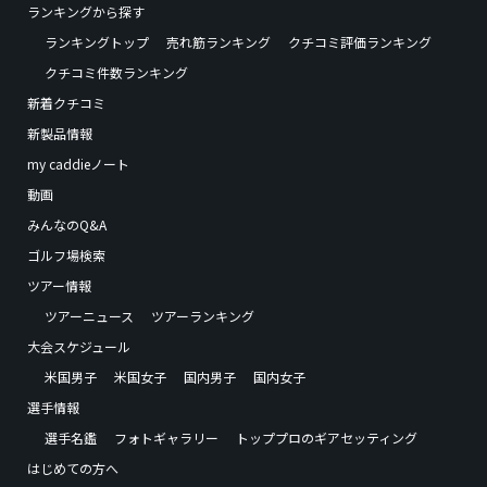
ランキングから探す
ランキングトップ
売れ筋ランキング
クチコミ評価ランキング
クチコミ件数ランキング
新着クチコミ
新製品情報
my caddieノート
動画
みんなのQ&A
ゴルフ場検索
ツアー情報
ツアーニュース
ツアーランキング
大会スケジュール
米国男子
米国女子
国内男子
国内女子
選手情報
選手名鑑
フォトギャラリー
トッププロのギアセッティング
はじめての方へ