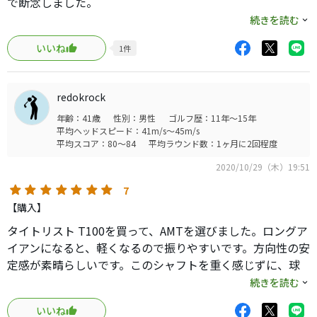
で断念しました。
元々本間のアイアンを使用してたので、本間でフィッティン
続きを読む
グ。
いいね
1
件
長い番手で楽したいと相談した結果、このシャフトに出会
いました。
redokrock
最高です。
年齢：41歳
性別：男性
ゴルフ歴：11年～15年
4番が非常に楽になりました。
平均ヘッドスピード：41m/s～45m/s
平均スコア：80～84
平均ラウンド数：1ヶ月に2回程度
短いのは、普通のS200と変わらなですが、長い番手で効果
2020/10/29（木）19:51
発揮します。
7
4.5番がキツくなられた方、お勧めです。
【購入】
タイトリスト T100を買って、AMTを選びました。ロングア
イアンになると、軽くなるので振りやすいです。方向性の安
定感が素晴らしいです。このシャフトを重く感じずに、球
が高ければ最高のシャフトになると思います。ヘッドスピ
続きを読む
ードは、43m/sくらいはあった方がいいと思います。手打ち
いいね
にならずに下半身で振っていかないと飛ばないので、体を