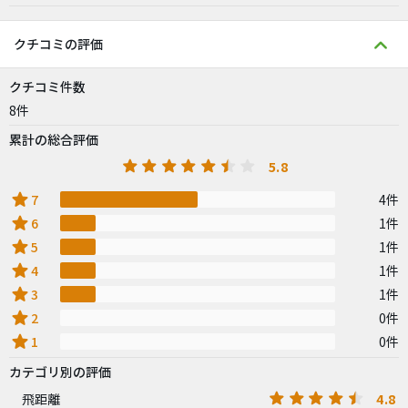
クチコミの評価
クチコミ件数
8件
累計の総合評価
5.8
star
7
4件
star
6
1件
star
5
1件
star
4
1件
star
3
1件
star
2
0件
star
1
0件
カテゴリ別の評価
4.8
飛距離