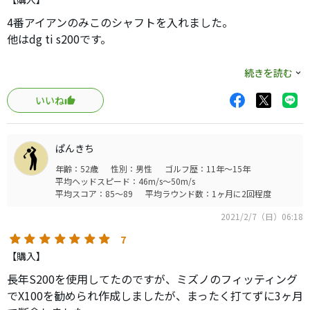
4番アイアンのみこのシャフトを入れました。
他はdg ti s200です。
ちょっと軽いですが違和感はないです。
続きを読む
今まで4番アイアンは高さが出なく難しいイメージでしたが
いいね
このシャフトはすごいです。
高さも出ますし楽に打てます。
ぱんきち
すごく気に入りました。
年齢：52歳
性別：男性
ゴルフ歴：11年～15年
平均ヘッドスピード：46m/s～50m/s
平均スコア：85～89
平均ラウンド数：1ヶ月に2回程度
2021/2/7（日）06:18
7
【購入】
長年S200を使用してたのですが、ミズノのフィッティング
でX100を勧められ作成しましたが、まったく打てずに3ヶ月