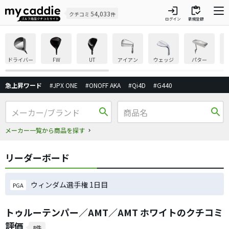
login
inventory
54,033
クチコミ
件
ログイン
新規登録
ドライバー
FW
UT
アイアン
ウェッジ
パター
急上昇ワード
#JPX ONE
#ONOFF AKA
#Qi4D
#G440
search
search
メーカー一覧から商品を探す
リーダーボード
ウィンダム選手権 1日目
PGA
トゥルーテンパー／AMT／AMT ホワイトのクチコミ
評価
8件