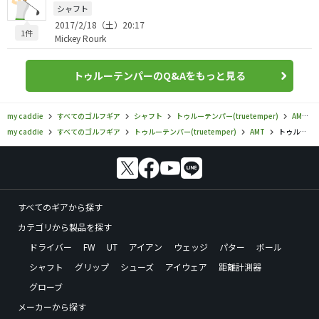
シャフト
2017/2/18（土）20:17
1件
Mickey Rourk
トゥルーテンパーのQ&Aをもっと見る
my caddie
すべてのゴルフギア
シャフト
トゥルーテンパー(truetemper)
AMT
my caddie
すべてのゴルフギア
トゥルーテンパー(truetemper)
AMT
トゥルーテンパー／AMT／AMT ホワイトの口コミ評価
すべてのギアから探す
カテゴリから製品を探す
ドライバー
FW
UT
アイアン
ウェッジ
パター
ボール
シャフト
グリップ
シューズ
アイウェア
距離計測器
グローブ
メーカーから探す