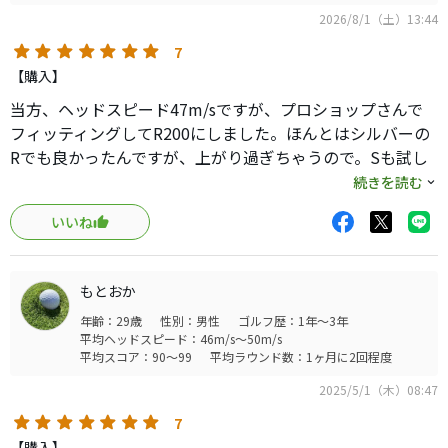
2026/8/1（土）13:44
7
【購入】
当方、ヘッドスピード47m/sですが、プロショップさんで
フィッティングしてR200にしました。ほんとはシルバーの
Rでも良かったんですが、上がり過ぎちゃうので。Sも試し
ましたが下の番手がやたら硬く感じました。ウェッジは
続きを読む
DGS200なのですが、AMTホワイトのRで繋がりはバッチリ
いいね
です。ヘッドがXフォージドスターなので、シャフトが少し
上げてくれるので相性が良いです。ウエイトフローに否定
的な方もおられるでしょうけれど、ウッドやUTも番手で重
もとおか
さ変えてる人が普通にいるので、個人的には理にかなって
年齢：29歳
性別：男性
ゴルフ歴：1年～3年
ると思います。オリジナルのDGの撓りに最も近いのが、
平均ヘッドスピード：46m/s～50m/s
AMTホワイトのRで、少し楽したい人にはオススメです。あ
平均スコア：90～99
平均ラウンド数：1ヶ月に2回程度
と打感も良き、デザインもシルクプリントが好きですね。
2025/5/1（木）08:47
飛距離は純正のモーダス105と大差ないですが、少しインパ
クトが分厚くなる感じなのと、球の高さが出ます。飛び系
7
ヘッドにもマッチング良きです。
【購入】