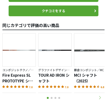
は弾道が高くなり飛距離が伸びました。
ショートアイアンではダイナミックゴールドの素直さが、
クチコミをする
ミドルアイアンは素直さそのままに適度なしなりがあり非
常に良いと思います。
同じカテゴリで評価の高い商品
とはいえ、7Iの試打だけでは特性がわからないので、5Iと
PWも打ってから判断されたほうが良いと思います。
コンポジットテクノ／ファイアーエクスプレス
グラファイトデザイン／TOUR AD
藤倉コンポジット／MC
Fire Express SL
TOUR AD IRON シ
MCI シャフト
PROTOTYPE シャ
ャフト
（2025）
フト
7.0
7.0
6.8