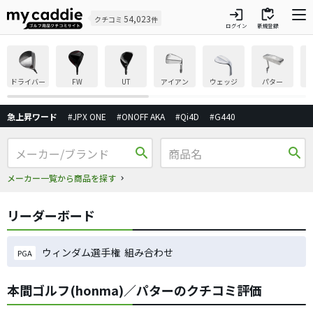
login
inventory
54,023
クチコミ
件
ログイン
新規登録
ドライバー
FW
UT
アイアン
ウェッジ
パター
急上昇ワード
#JPX ONE
#ONOFF AKA
#Qi4D
#G440
search
search
メーカー一覧から商品を探す
リーダーボード
ウィンダム選手権 組み合わせ
PGA
本間ゴルフ(honma)／パターのクチコミ評価