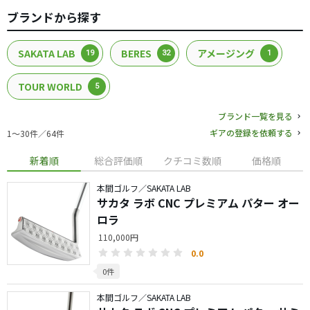
ブランドから探す
SAKATA LAB
BERES
アメージング
19
32
1
TOUR WORLD
5
ブランド一覧を見る
ギアの登録を依頼する
1〜30件／64件
新着順
総合評価順
クチコミ数順
価格順
本間ゴルフ／SAKATA LAB
サカタ ラボ CNC プレミアム パター オー
ロラ
110,000円
0.0
0件
本間ゴルフ／SAKATA LAB