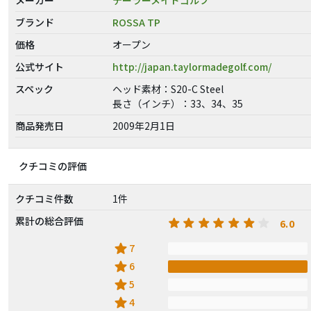
ブランド
ROSSA TP
価格
オープン
公式サイト
http://japan.taylormadegolf.com/
スペック
ヘッド素材：S20-C Steel
長さ（インチ）：33、34、35
商品発売日
2009年2月1日
クチコミの評価
クチコミ件数
1件
累計の総合評価
6.0
star
7
star
6
star
5
star
4