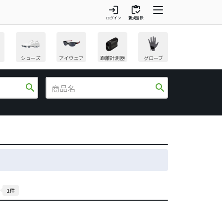
login
inventory
ログイン
新規登録
シューズ
アイウェア
距離計測器
グローブ
search
search
1件