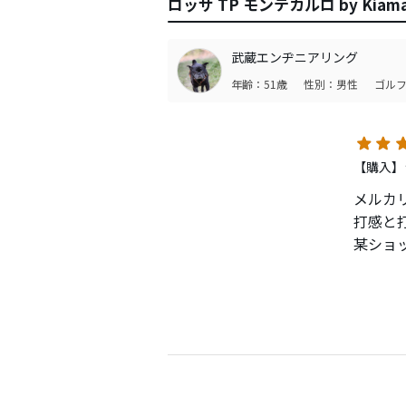
ロッサ TP モンテカルロ by Ki
武蔵エンヂニアリング
年齢：51歳
性別：男性
ゴルフ
【購入】
メルカ
打感と
某ショ
ップの
インシ