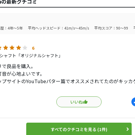
amaの最新クチコミ
歴：4年～5年
平均ヘッドスピード：41m/s～45m/s
平均スコア：90～99
6
シャフト「オリジナルシャフト」
リで良品を購入。
打音が心地よいです。
ップサイトのYouTubeパター篇でオススメされてたのがキッ
店員さんも順回転の転がりが良いと仰ってたので、ネット検索
ョップではなかなか見つからず。メルカリで美品を見つけたの
いいね
すべてのクチコミを見る (1件)