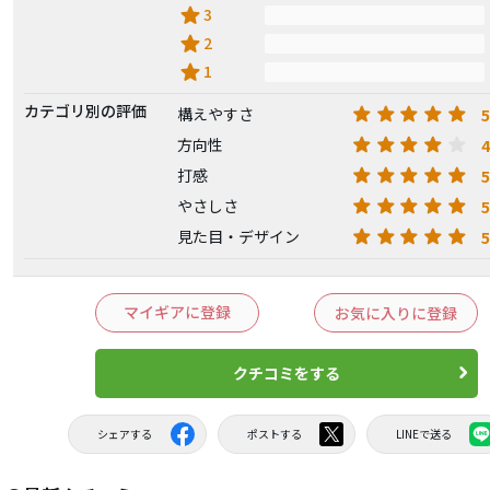
star
3
star
2
star
1
カテゴリ別の評価
5
構えやすさ
4
方向性
5
打感
5
やさしさ
5
見た目・デザイン
マイギアに登録
お気に入りに登録
クチコミをする
シェアする
ポストする
LINEで送る