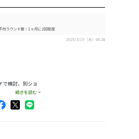
平均ラウンド数：1ヶ月に2回程度
2025/3/19（水）06:28
カケで検討、別ショ
しましたが、オンラ
続きを読む
で即購入しました。