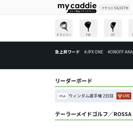
54,037
クチコミ
件
ドライバー
FW
UT
急上昇ワード
#JPX ONE
#ONOFF AKA
リーダーボード
ウィンダム選手権 2日目
LIVE
PGA
テーラーメイドゴルフ／ROSSA T