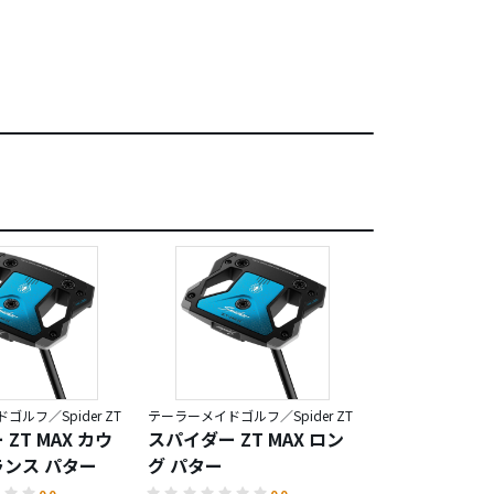
ルフ／Spider ZT
テーラーメイドゴルフ／Spider ZT
ZT MAX カウ
スパイダー ZT MAX ロン
スパイダー ツア
ンス パター
グ パター
チド クランク
ー
0.0
0.0