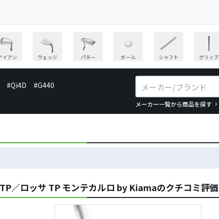
アイアン
ウェッジ
パター
ボール
シャフト
グリップ
#Qi4D
#G440
メーカー一覧から商品を探す
P／ロッサ TP モンテカルロ by Kiamaのクチコミ評価