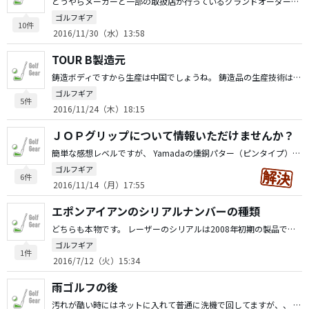
どうやらメーカーと一部の取扱店が行っているグランドオーダー会を御存知ないようで・・・ ミズノは時期や取扱店が限定されていますが、グラインドオーダー会を実施している店なら相当部分の変更をすることが出来ます。 刻印の有無からトップラインの厚さソール形状、重量等々相当な部分まで同じ価格で行なうことが出来ますね。 とりあえず参考まで。
ゴルフギア
10件
2016/11/30（水）13:58
TOUR B製造元
鋳造ボディですから生産は中国でしょうね。 鋳造品の生産技術は中国もかなり上がっていますから・・・ OEM品は遠藤と言えどもテキトーですし鋳造品は遠藤も外注している位ですからそれ程気にしなくてもいいんじゃないでしょうか。
ゴルフギア
5件
2016/11/24（木）18:15
ＪＯＰグリップについて情報いただけませんか？
簡単な感想レベルですが、 Yamadaの燻銅パター（ピンタイプ）とODAのTO-105（L字マレット）にラージを装着 Yamadaは34インチ、標準装着のシャフトで重量不明 フェース管理が簡単になり引っ掛けも無くなりました。パターそのものと相性バッチリでパッティングストロークが安定ししました。 全体の重量バランスが良くなってパター自体の難易度が下がった印象です。 ODAは34インチで使用、150ｇのシャフトのせいか中途半端なカウンター効果でストロークが安定せず、距離感も合わず最悪でしたので1ラウンド使って抜きました。 このグリップはヘッド重量、シャフト重量と長さと密接な関係があるように感じ重量等の値だけでは判断できない気がします。 ぶっちゃけ、差したとこ勝負みたいなグリップと思います。 あとは握った感じがしっくりこなければ装着しないほうが良いかもしれません。
ゴルフギア
6件
2016/11/14（月）17:55
エポンアイアンのシリアルナンバーの種類
どちらも本物です。 レーザーのシリアルは2008年初期の製品で新潟工場製、バックフェイスにJAPAN FORGEDの刻印がありますが、製品としては古いです。 本物なら使い込んでいてもソールのメッキが剥がれるようなことはまず無いです。 刻印は2009年以降〜現行モデル、タイの自社工場製でバックフェイスの刻印はFORGED BY ENDOとなっています。 偽物対策として刻印となっているだけで製品精度云々の違いは無いです。
ゴルフギア
1件
2016/7/12（火）15:34
雨ゴルフの後
汚れが酷い時にはネットに入れて普通に洗機で回してますが、、 キレイになって臭いも消え、防水性が失われたとは感じたことが無いですね。 1年に一回程度の洗濯なら大丈夫と思います。 安物のレインウェアでなければ少々洗濯した程度で防水性が失われることは無いと思いますよ。 ハイテク繊維のレインウェアは撥水スプレー等はかえって繊維の機能を失う場合がありますので品質表示をよく確認したほうが良いかもしれません。 撥水＝防水ではないですから。