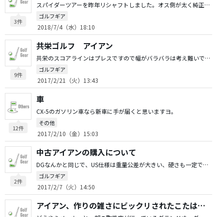
スパイダーツアーを昨年リシャフトしました。オス側が太く純正シャフトは専用品ですのでオス側を削りシャフトを装着しました。 ショートスラントモデルはどうか解りませんが、製造コストを考えると太さは同じと推測されます。 ですのでDiamanaのアタッチメントはそのままでは装着出来ないと思われます。 長さで装着出来るかどうかの判断しか出来ない三菱側のシロートさにも呆れまが・・・
ゴルフギア
3件
2018/7/4（水）18:10
共栄ゴルフ アイアン
共栄のスコアラインはプレスですので幅がバラバラは考え難いですね、と言うか有り得ないかと。 個体管理もきちんとされているしそのようなスコアラインだとすれば、そもそもヘッドが本物かどうかが疑わしいですね。
ゴルフギア
9件
2017/2/21（火）13:43
車
CX-5のガソリン車なら新車に手が届くと思いますヨ。
その他
12件
2017/2/10（金）15:03
中古アイアンの購入について
DGなんかと同じで、US仕様は重量公差が大きい、硬さも一定でなくバラバラ JP仕様はそれがかなり一定になっており多少マシです。 グリップを外すと何番用なのかとフレックスが印字されています。
ゴルフギア
2件
2017/2/7（火）14:50
アイアン、作りの雑さにビックリされたこたはありますか？