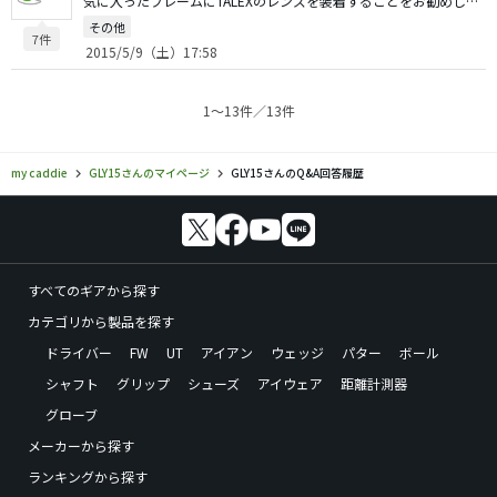
気に入ったフレームにTALEXのレンズを装着することをお勧めします。 ゴルフだけでなく車の運転なんかにも重宝しますし、Proshopならオークリーの湾曲したフレームにも対応出来ます。（工賃は必要ですが） 一般的なフレームなら、2枚で1万円前後ですね。 何よりも国内メーカーで安心です。 http://www.talex.co.jp/index.html あとは少々高いですが、999.9のサングラスとかも良いかもしれません。
その他
7件
2015/5/9（土）17:58
1〜13件／13件
my caddie
GLY15さんのマイページ
GLY15さんのQ&A回答履歴
すべてのギアから探す
カテゴリから製品を探す
ドライバー
FW
UT
アイアン
ウェッジ
パター
ボール
シャフト
グリップ
シューズ
アイウェア
距離計測器
グローブ
メーカーから探す
ランキングから探す