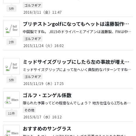
ゴルフギア
5件
2016/3/11（金）11:47
ブリヂストンgolfになってもヘットは遠藤製作所?
中国製ですね。 J015のドライバーとアイアンは遠藤製、FWは中国製ですね。
ゴルフギア
2件
2015/11/24（火）16:02
ミッドサイズグリップにしたら左の事故が増えて困っています
ミッドサイズグリップによって左へいく典型的なパターンですね。 そもそもシャフトが少々ハードスペックなのでは？ それによる力みか、スイングが手打ち過ぎるとそうなります。 また、スタンスがクローズ過ぎとかクラブ以外の原因のほうが多いようにも感じられますが・・・ 右を向いて真っ直ぐ打とうとしていませんか？ グリップ装着によって、パランスが軽くなって振り難くなることは殆んど無いですし、それよりも太さによる違和感のほうが大きいですね。 バランス調整するのであれば、重くするとシャフトのハードさが助長されることになりますので更に降り難くなります。 ミッドサイズグリップの場合は逆に軽くししたほうがベターです。
ゴルフギア
5件
2015/11/19（木）17:25
ゴルフ・エンゲル係数
限られた予算ってどの程度なんでしょう？ 地方在住なら2万もあれば、月一ゴルフと週2回程度の練習は出来るのでは？ 1.5万程度なら月一ゴルフと週一練習程度は可能じゃないでしょうか。 それ以下ならゴルフは・・・ クラブは中古ショップ、ヤフオク、知人友人等々で調達すれば比較的安価で入手できる可能性は高いと思います。 妥協出来なきゃ買わなければいいかと。
その他
11件
2015/6/17（水）16:12
おすすめのサングラス