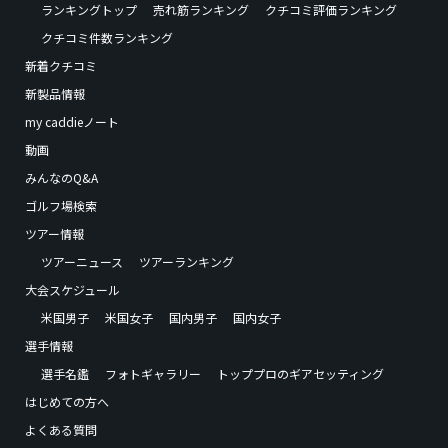
ランキングトップ
売れ筋ランキング
クチコミ評価ランキング
クチコミ件数ランキング
新着クチコミ
新製品情報
my caddieノート
動画
みんなのQ&A
ゴルフ場検索
ツアー情報
ツアーニュース
ツアーランキング
大会スケジュール
米国男子
米国女子
国内男子
国内女子
選手情報
選手名鑑
フォトギャラリー
トッププロのギアセッティング
はじめての方へ
よくある質問