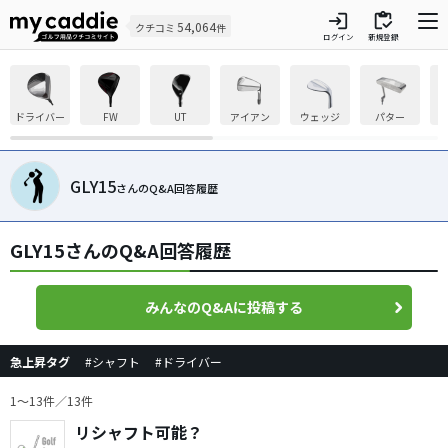
login
inventory
54,064
クチコミ
件
ログイン
新規登録
ドライバー
FW
UT
アイアン
ウェッジ
パター
GLY15
さんのQ&A回答履歴
GLY15さんのQ&A回答履歴
みんなのQ&Aに投稿する
急上昇タグ
#シャフト
#ドライバー
1〜13件／13件
リシャフト可能？