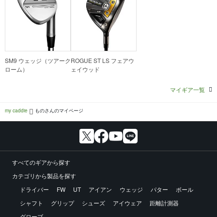
SM9 ウェッジ（ツアーク
ROGUE ST LS フェアウ
ローム）
ェイウッド
マイギア一覧
my caddie
ものさんのマイページ
すべてのギアから探す
カテゴリから製品を探す
ドライバー
FW
UT
アイアン
ウェッジ
パター
ボール
シャフト
グリップ
シューズ
アイウェア
距離計測器
グローブ