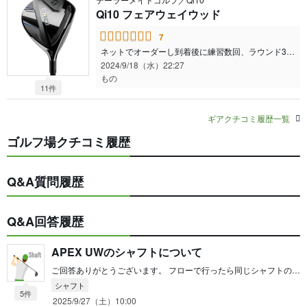
Qi10 フェアウェイウッド
7
ネットでオーダーし到着後に練習数回、ラウンド3回した結果です。 打感は少しキンキン感があるが好きな感じ。 安定してストレートから若干のフェード回転が打てます。 ただ、油断するとスライスが出るので少しトゥ側に構えるように意識しています。
2024/9/18（水）22:27
もの
11件
ギアクチコミ履歴一覧
ゴルフ場クチコミ履歴
Q&A質問履歴
Q&A回答履歴
APEX UWのシャフトについて
ご回答ありがとうございます。 フローで行ったら同じシャフトの7sでしょうか。 余計なお世話だと思いますが、20度以下のUTはなかなか難しいと思ってます。ミート率が高くないと弾が上がらない...。 僕も1、2代目使ってましたがコースだと24度のUTの方が飛距離が出たりするので🤔 でも主さんのヘッドスピードなら行けそうですよね！ ドライバーの次がミニドラで、その次ということであれば初代のUW(1番弾が強くて飛ぶ印象)の19度を購入してTRブルー7sにリシャフトもコストが抑えられるかもです。悩んで良いクラブ見つけてください！
シャフト
5件
2025/9/27（土）10:00