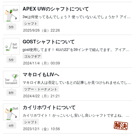
APEX UWのシャフトについて
3wは何使ってるんでしょう？ 使っていないんでしょうか？ アイアンやUTのシャフトは何なんでしょうか？ 私はドライバーと他で若干ですが系統を変えています。 ティーアップするクラブとしないクラブで分類してます🤔 アドバイスになってないですね、すいません🙇
シャフト
5件
2025/9/26（金）22:26
GOSTシャフトについて
gost使用してます！ 4Uの22°を39インチで組んでます。 アイアンはモーダス125のsです。 5番アイアンは431グラムで振動数は331。 4Uはシャフトが入れ替えられるのでsとツアーsを使用しています。 sは383グラム、振動数319。 ツアーsは394グラム、振動数326。 夏はツアーsを使用しますが、他の季節はsです。 おそらくですが、重量フローはうまくいっても振動数は逆転しちゃいますかね？ 一回、プロの友人のツアーxを練習場で打ってみましたが結構打てましたよ。 でも重い、コースで打てる気がしない。 sで十分と言うのが私の感想でした。 参考になれば！
ゴルフギア
5件
2024/11/4（月）00:09
マキロイもLIVへ
マキロイ本人は否定しているとの記事しか見つけられませんでしたが、マキロイの功績に対するPGAの対応はひどいかなと思っています。 PGAのために練習時間を削ってまで色々やって来たのに、相談もなしにリブと仲直りするPGAになんて見切りをつけても良いんじゃないかとすら感じてます。 1300億(噂レベル)積まれてもPGAに残るって言うのはすごいですね。 どちらにせよキャリアグランドスラムを心から応援しています。
ツアー・トーナメント
8件
2024/4/22（月）21:21
カイリホワイトについて
カイリホワイト！ かっこいいし安いし良いシャフトですよね。 私も使用していたことがあるのですが、今は他のシャフトを使っています。 スイングによるとは思いますが、飛距離を求めるなら違うシャフトを薦めるかもしれません。 6sトルクが4.1と多めなのになんでか飛ばなくて曲がらないシャフトというのが私のイメージです。 他の方がおっしゃる通り、振動数を測ると意外と硬いです。(黒ベンタスより少し下くらい) 私の感触として近いものは、IZ、DI、スピーダーTR辺りでしょうか？ ちょっと前までシャウフェレが使ってましたが、今はディアマナPDに変わったようですね。なのでPDも打ってみたら良いかもしれません！ 私はカイリホワイト→DI→IZ→XC→黒ベンタス→レジオフォーミュラMB＋→青ベンタスTR→黒ベンタスTRと通って飛距離と方向性とかっこよさで黒ベンタス使ってます🤔ディアマナは柄が苦手です...。イケメンに似合う感じがします笑。 レジオフォーミュラ以外は大型店に行けば試打用のシャフトがあると思いますので打ってみてください！ DIとレジオフォーミュラ以外はオークションやメルカリでもたくさん出てますよ！ あーでもないこーでもない言ってる楽しいひと時を楽しんで選んでください！
シャフト
4件
2023/12/1（金）10:56