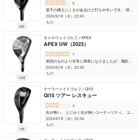
6
若干の構えにくさがあるけど打ちやすいです。 球も上がるし、グリーンを狙っていけるクラブだと思います。 でもやっぱり引っかかる。 身体があったまってくると引っかかる。 なのでツアーも買ったけど、今回のは気持ち悪い。 DIにしたら良かったかなぁ。 キャロウェイもそうですが、なんでシャフトの重量が制限されちゃうんでしょう。 全部選ばせてよって思いますね。
2024/9/18（水）22:45
もの
9件
キャロウェイゴルフ／APEX
APEX UW（2023）
7
前回のものより非常に簡単になりましたが、飛距離は落ちましたね。 でもロフトなりの飛距離なので扱いやすくなりました。 カスタムシャフトが80グラム台を選べないのがネックですね。 ツアーADのDI 8sとか入れれたら純正カスタムでオーダーしたいクラブです。
2024/9/18（水）22:39
もの
14件
テーラーメイドゴルフ／Qi10
Qi10 ツアー レスキュー
4
右が怖い。 とにかく右が怖いユーティリティ。 ユーティリティでスライスが怖いって使いにくくて仕方ない。 シム、ステルス、ステルス2とこの形を使用してきましたが、今回のは使いにくい。 打点が安定しないので非常に打ちにくかったです。 以前ステルスプラスを使用していた際、気持ち悪さを感じていたのでヘッドを買い替えたら上手く打てるようになったことがありました。 今回もたまたま手にしたものがダメだったのか、安く中古が出回ってきたら打ってみたいですが、今回から吊るしではあまり見なくなったので球数がないかもしれませんね。 今はステルス2に戻って安心して使えています。 こっちの方が圧倒的にかっこいいのになぁ。
2024/9/18（水）22:34
もの
1件
テーラーメイドゴルフ／Qi10