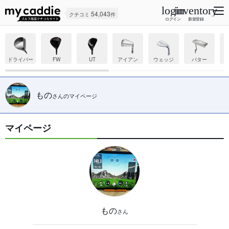
login
inventory
54,043
クチコミ
件
ログイン
新規登録
ドライバー
FW
UT
アイアン
ウェッジ
パター
もの
さんのマイページ
マイページ
もの
さん