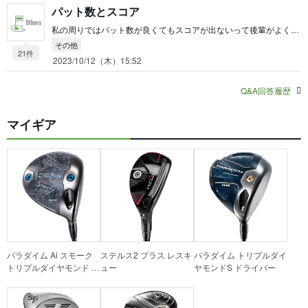
パット数とスコア
私の周りではパット数が良くてもスコアが出ないって後輩がよくいます。 私はピッチングの距離(私の場合は120ヤード程度)からのスコアを一緒につけるといいよと言っています。 実力に合わせて、ウェッジになってから4打、3打、2.5打以内で上がると言う目標を立てる ラウンド54以下で回れたら3打はクリア、2.5打の45以下は私の実力だと結構大変です。 ショットが悪いのか、アプローチが悪いのかの判断がしやすくなると思います。 質問以外にもいろいろ口出してすいません。 質問の答えとしては「そう言う人、結構いると思います。」ですね。
その他
21件
2023/10/12（木）15:52
Q&A回答履歴
マイギア
パラダイム Ai スモーク
ステルス2 プラス レスキ
パラダイム トリプルダイ
トリプルダイヤモンド S
ュー
ヤモンドS ドライバー
ドライバー