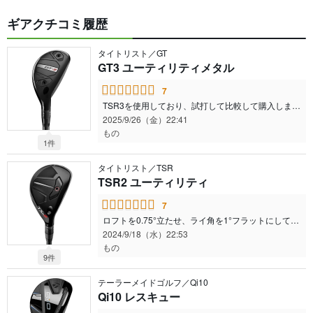
ギアクチコミ履歴
タイトリスト／GT
GT3 ユーティリティメタル
7
TSR3を使用しており、試打して比較して購入しました。 TSRより若干飛ばなくなった TSRより曲がりが少ない TSRより球が上がる TSRより上下の打ち分けがしやすい TSRよりつかまる TSRより打感が高い音 大きな変化は感じませんが好きでした😊
2025/9/26（金）22:41
もの
1件
タイトリスト／TSR
TSR2 ユーティリティ
7
ロフトを0.75°立たせ、ライ角を1°フラットにしてフェースを開いたら抜群に打ちやすくなりました。 今までステルス2プラスを使っていたのですが、こっちの方が球が上がりやすくて(ロフトも寝てますが)いい感じですね。 いま、ユーティリティ難民なので、TSR3も打ってみたいと思ってしまっています。 シャフトはモーダスゴーストのsです。
2024/9/18（水）22:53
もの
9件
テーラーメイドゴルフ／Qi10
Qi10 レスキュー