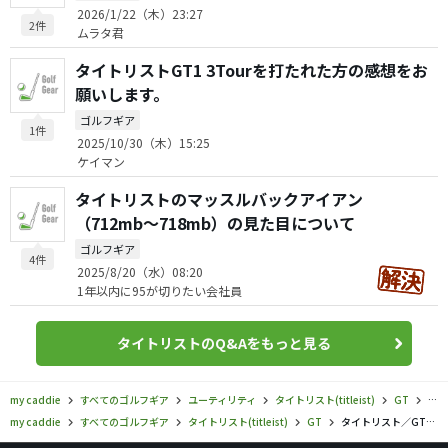
2026/1/22（木）23:27
2件
ムラタ君
タイトリストGT1 3Tourを打たれた方の感想をお
願いします。
ゴルフギア
1件
2025/10/30（木）15:25
ケイマン
タイトリストのマッスルバックアイアン
（712mb〜718mb）の見た目について
ゴルフギア
4件
2025/8/20（水）08:20
1年以内に95が切りたい会社員
タイトリストのQ&Aをもっと見る
my caddie
すべてのゴルフギア
ユーティリティ
タイトリスト(titleist)
GT
タイ
my caddie
すべてのゴルフギア
タイトリスト(titleist)
GT
タイトリスト／GT／GT3 ユーティリティメタルの口コミ評価