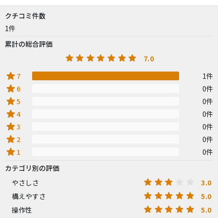
クチコミ件数
1件
累計の総合評価
7.0
star
7
1件
star
6
0件
star
5
0件
star
4
0件
star
3
0件
star
2
0件
star
1
0件
カテゴリ別の評価
3.0
やさしさ
5.0
構えやすさ
5.0
操作性