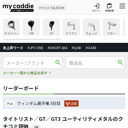
login
inventory
54,053
クチコミ
件
ログイン
新規登録
ドライバー
FW
UT
アイアン
ウェッジ
パター
急上昇ワード
#JPX ONE
#ONOFF AKA
#Qi4D
#G440
search
search
メーカー一覧から商品を探す
リーダーボード
ウィンダム選手権 3日目
LIVE
PGA
タイトリスト／GT／GT3 ユーティリティメタルのク
チコミ評価
1件