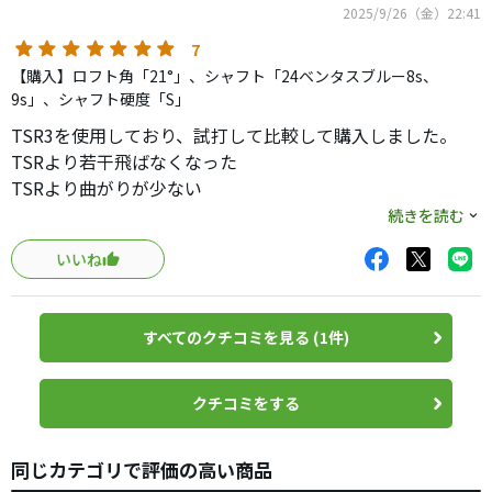
2025/9/26（金）22:41
7
【購入】ロフト角「21°」、シャフト「24ベンタスブルー8s、
9s」、シャフト硬度「S」
TSR3を使用しており、試打して比較して購入しました。
TSRより若干飛ばなくなった
TSRより曲がりが少ない
TSRより球が上がる
続きを読む
TSRより上下の打ち分けがしやすい
いいね
TSRよりつかまる
TSRより打感が高い音
大きな変化は感じませんが好きでした😊
すべてのクチコミを見る (1件)
クチコミをする
同じカテゴリで評価の高い商品